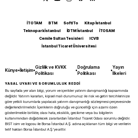
İTOTAM
BTM
SoftITo
Kitap İstanbul
Teknopark İstanbul
İDTM İstanbul
İTOSAM
Cemile Sultan Tesisleri
ICVB
İstanbul Ticaret Üniversitesi
Gizlilik ve KVKK
Doğrulama
Yayın
Künye
•
İletişim
•
•
•
Politikası
Politikası
İlkeleri
YASAL UYARI VE SORUMLULUK REDDİ
Bu sayfada yer alan bilgi, yorum ve içerikler yatırım danışmanlığı kapsamında
değildir. Yatırım kararları, kişisel mali durumunuz ile risk ve getiri tercihlerinize
göre yetkili kurumlarla yapılacak yatırım danışmanlığı sözleşmesi çerçevesinde
değerlendirilmelidir. İçeriklerin doğruluğu ve güncelliği için azami özen
gösterilmekle birlikte, olası hata, eksiklik, gecikme veya bu bilgilerin
kullanımından doğabilecek zararlardan İstanbul Ticaret Odası sorumlu değildir.
BIST isim ve logosu ile Borsa İstanbul A.Ş. adına açıklanan tüm bilgi ve verilerin
telif hakları Borsa İstanbul A.Ş.’ye aittir.