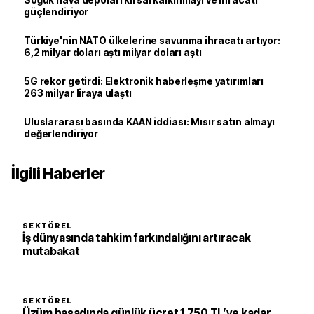
Soğuk hava depoları kırsal kalkınmayı ve ihracatı
güçlendiriyor
Türkiye'nin NATO ülkelerine savunma ihracatı artıyor:
6,2 milyar doları aştı milyar doları aştı
5G rekor getirdi: Elektronik haberleşme yatırımları
263 milyar liraya ulaştı
Uluslararası basında KAAN iddiası: Mısır satın almayı
değerlendiriyor
İlgili Haberler
SEKTÖREL
İş dünyasında tahkim farkındalığını artıracak
mutabakat
SEKTÖREL
Üzüm hasadında günlük ücret 1.750 TL’ye kadar