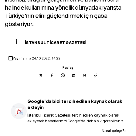
halinde kullanımına yönelik dünyadaki yarışta
Türkiye'nin elini güçlendirmek için çaba
gösteriyor.
İ
İSTANBUL TICARET GAZETESI
Yayınlanma
24.10.2022, 14:22
Paylaş
N
Google'da bizi tercih edilen kaynak olarak
ekleyin
İstanbul Ticaret Gazetesi
'i tercih edilen kaynak olarak
ekleyerek haberlerimizi Google'da daha sık görebilirsiniz.
Kaynak ekle
Nasıl çalışır?
›