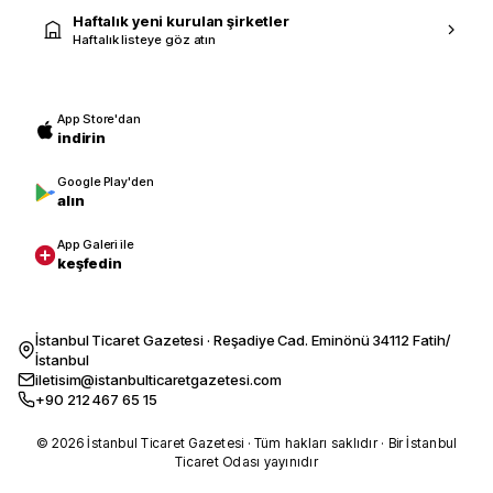
Haftalık yeni kurulan şirketler
Haftalık listeye göz atın
App Store'dan
indirin
Google Play'den
alın
App Galeri ile
keşfedin
İstanbul Ticaret Gazetesi · Reşadiye Cad. Eminönü 34112 Fatih/
İstanbul
iletisim@istanbulticaretgazetesi.com
+90 212 467 65 15
© 2026 İstanbul Ticaret Gazetesi · Tüm hakları saklıdır · Bir İstanbul
Ticaret Odası yayınıdır