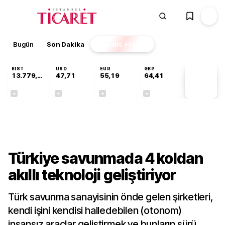
Bugün
Son Dakika
Finans
EKSTRA
BIST
USD
EUR
GBP
13.779,39
47,71
55,19
64,41
PİYASA
VERİLERİ
-0,14%
+0,18%
+0,32%
+0,38%
Sektörel
Türkiye savunmada 4 koldan
akıllı teknoloji geliştiriyor
Türk savunma sanayisinin önde gelen şirketleri,
kendi işini kendisi halledebilen (otonom)
insansız araçlar geliştirmek ve bunların sürü