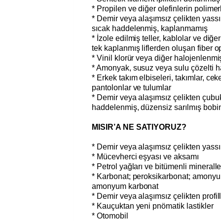
* Propilen ve diğer olefinlerin polimer
* Demir veya alaşımsız çelikten yass
sıcak haddelenmiş, kaplanmamış
* İzole edilmiş teller, kablolar ve diğer
tek kaplanmış liflerden oluşan fiber o
* Vinil klorür veya diğer halojenlenmiş
* Amonyak, susuz veya sulu çözelti h
* Erkek takım elbiseleri, takımlar, ceke
pantolonlar ve tulumlar
* Demir veya alaşımsız çelikten çubuk
haddelenmiş, düzensiz sarılmış bobin
MISIR’A NE SATIYORUZ?
* Demir veya alaşımsız çelikten yassı
* Mücevherci eşyası ve aksamı
* Petrol yağları ve bitümenli minerall
* Karbonat; peroksikarbonat; amonyum
amonyum karbonat
* Demir veya alaşımsız çelikten profil
* Kauçuktan yeni pnömatik lastikler
* Otomobil