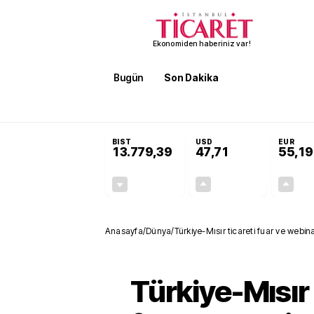
Ekonomiden haberiniz var!
Bugün
Son Dakika
Finans
EKST
SON DAKİKA
Öğrenci affı ve ek sınav hakkı 
BIST
USD
EUR
13.779,39
47,71
55,19
-0,14%
+0,18%
-19,42
0,09
Anasayfa
/
Dünya
/
Türkiye-Mısır ticareti fuar ve webin
Türkiye-Mısır 