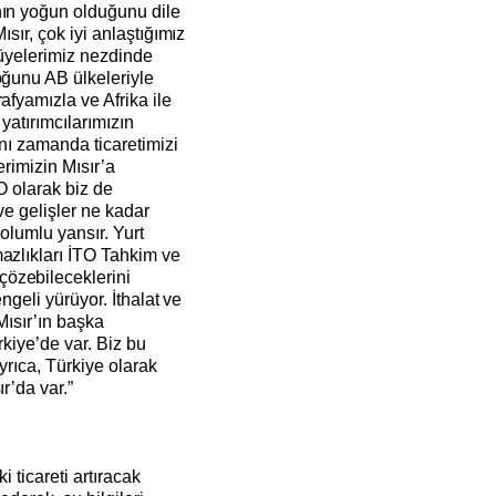
nın yoğun olduğunu dile
ısır, çok iyi anlaştığımız
 üyelerimiz nezdinde
oğunu AB ülkeleriyle
afyamızla ve Afrika ile
 yatırımcılarımızın
ynı zamanda ticaretimizi
erimizin Mısır’a
TO olarak biz de
 ve gelişler ne kadar
olumlu yansır. Yurt
azlıkları İTO Tahkim ve
özebileceklerini
engeli yürüyor. İthalat ve
Mısır’ın başka
rkiye’de var. Biz bu
yrıca, Türkiye olarak
ır’da var.”
i ticareti artıracak