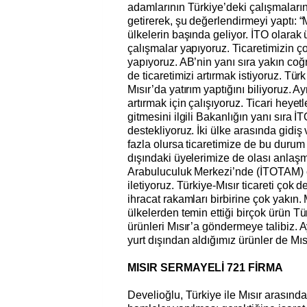
adamlarının Türkiye’deki çalışmaları
getirerek, şu değerlendirmeyi yaptı: “M
ülkelerin başında geliyor. İTO olarak
çalışmalar yapıyoruz. Ticaretimizin ç
yapıyoruz. AB’nin yanı sıra yakın coğr
de ticaretimizi artırmak istiyoruz. Türk
Mısır’da yatırım yaptığını biliyoruz. A
artırmak için çalışıyoruz. Ticari heyetl
gitmesini ilgili Bakanlığın yanı sıra İ
destekliyoruz. İki ülke arasında gidiş
fazla olursa ticaretimize de bu durum 
dışındaki üyelerimize de olası anlaşm
Arabuluculuk Merkezi’nde (İTOTAM) ç
iletiyoruz. Türkiye-Mısır ticareti çok d
ihracat rakamları birbirine çok yakın. 
ülkelerden temin ettiği birçok ürün Tü
ürünleri Mısır’a göndermeye talibiz. A
yurt dışından aldığımız ürünler de Mıs
MISIR SERMAYELİ 721 FİRMA
Develioğlu, Türkiye ile Mısır arasındak