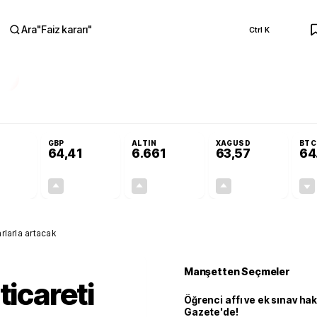
Ara
"
Faiz kararı
"
Ctrl K
RA
Resmi Gazete'de!
Öğrenci affı ve ek sınav hakkı Resmi Gazete'de!
GBP
ALTIN
XAGUSD
BTC
64,41
6.661
63,57
64
+0,32%
+0,38%
+2,59%
+3,37%
0,18
0,24
167,96
2,07
arlarla artacak
Manşetten Seçmeler
ticareti
Öğrenci affı ve ek sınav ha
Gazete'de!