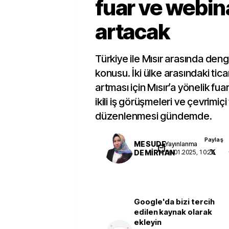
fuar ve webin
artacak
Türkiye ile Mısır arasında denge
konusu. İki ülke arasındaki tic
artması için Mısır’a yönelik fuar
ikili iş görüşmeleri ve çevrimiçi
düzenlenmesi gündemde.
Paylaş
MESUDE
Yayınlanma
DEMİRHAN
06.01.2025, 10:26
Google'da bizi tercih
edilen kaynak olarak
ekleyin