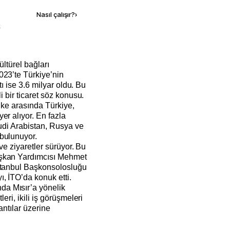
Nasıl çalışır?
›
k
023’te Türkiye’nin
atı ise 3.6 milyar oldu. Bu
i bir ticaret söz konusu.
 ülke arasında Türkiye,
er alıyor. En fazla
uudi Arabistan, Rusya ve
 bulunuyor.
 ve ziyaretler sürüyor. Bu
aşkan Yardımcısı Mehmet
İstanbul Başkonsolosluğu
, İTO’da konuk etti.
a Mısır’a yönelik
eri, ikili iş görüşmeleri
antılar üzerine