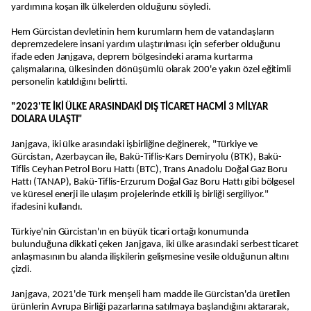
yardımına koşan ilk ülkelerden olduğunu söyledi.
Hem Gürcistan devletinin hem kurumların hem de vatandaşların
depremzedelere insani yardım ulaştırılması için seferber olduğunu
ifade eden Janjgava, deprem bölgesindeki arama kurtarma
çalışmalarına, ülkesinden dönüşümlü olarak 200'e yakın özel eğitimli
personelin katıldığını belirtti.
"2023'TE İKİ ÜLKE ARASINDAKİ DIŞ TİCARET HACMİ 3 MİLYAR
DOLARA ULAŞTI"
Janjgava, iki ülke arasındaki işbirliğine değinerek, "Türkiye ve
Gürcistan, Azerbaycan ile, Bakü-Tiflis-Kars Demiryolu (BTK), Bakü-
Tiflis Ceyhan Petrol Boru Hattı (BTC), Trans Anadolu Doğal Gaz Boru
Hattı (TANAP), Bakü-Tiflis-Erzurum Doğal Gaz Boru Hattı gibi bölgesel
ve küresel enerji ile ulaşım projelerinde etkili iş birliği sergiliyor."
ifadesini kullandı.
Türkiye'nin Gürcistan'ın en büyük ticari ortağı konumunda
bulunduğuna dikkati çeken Janjgava, iki ülke arasındaki serbest ticaret
anlaşmasının bu alanda ilişkilerin gelişmesine vesile olduğunun altını
çizdi.
Janjgava, 2021'de Türk menşeli ham madde ile Gürcistan'da üretilen
ürünlerin Avrupa Birliği pazarlarına satılmaya başlandığını aktararak,