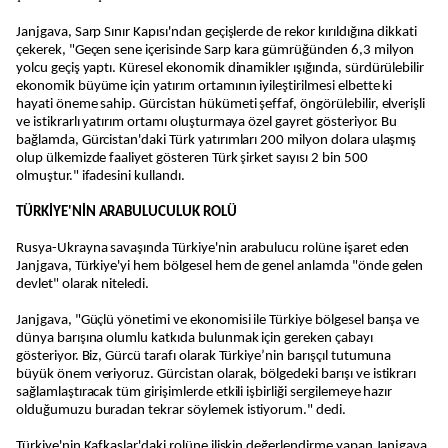
Janjgava, Sarp Sınır Kapısı'ndan geçişlerde de rekor kırıldığına dikkati
çekerek, "Geçen sene içerisinde Sarp kara gümrüğünden 6,3 milyon
yolcu geçiş yaptı. Küresel ekonomik dinamikler ışığında, sürdürülebilir
ekonomik büyüme için yatırım ortamının iyileştirilmesi elbette ki
hayati öneme sahip. Gürcistan hükümeti şeffaf, öngörülebilir, elverişli
ve istikrarlı yatırım ortamı oluşturmaya özel gayret gösteriyor. Bu
bağlamda, Gürcistan'daki Türk yatırımları 200 milyon dolara ulaşmış
olup ülkemizde faaliyet gösteren Türk şirket sayısı 2 bin 500
olmuştur." ifadesini kullandı.
TÜRKİYE'NİN ARABULUCULUK ROLÜ
Rusya-Ukrayna savaşında Türkiye'nin arabulucu rolüne işaret eden
Janjgava, Türkiye'yi hem bölgesel hem de genel anlamda "önde gelen
devlet" olarak niteledi.
Janjgava, "Güçlü yönetimi ve ekonomisi ile Türkiye bölgesel barışa ve
dünya barışına olumlu katkıda bulunmak için gereken çabayı
gösteriyor. Biz, Gürcü tarafı olarak Türkiye’nin barışçıl tutumuna
büyük önem veriyoruz. Gürcistan olarak, bölgedeki barışı ve istikrarı
sağlamlaştıracak tüm girişimlerde etkili işbirliği sergilemeye hazır
olduğumuzu buradan tekrar söylemek istiyorum." dedi.
Türkiye'nin Kafkaslar'daki rolüne ilişkin değerlendirme yapan Janjgava,