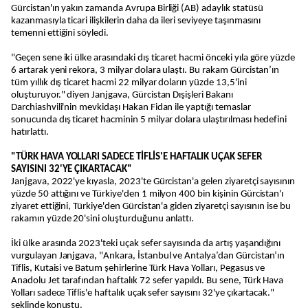
Gürcistan'ın yakın zamanda Avrupa Birliği (AB) adaylık statüsü
kazanmasıyla ticari ilişkilerin daha da ileri seviyeye taşınmasını
temenni ettiğini söyledi.
"Geçen sene iki ülke arasındaki dış ticaret hacmi önceki yıla göre yüzde
6 artarak yeni rekora, 3 milyar dolara ulaştı. Bu rakam Gürcistan’ın
tüm yıllık dış ticaret hacmi 22 milyar doların yüzde 13,5'ini
oluşturuyor." diyen Janjgava, Gürcistan Dışişleri Bakanı
Darchiashvili'nin mevkidaşı Hakan Fidan ile yaptığı temaslar
sonucunda dış ticaret hacminin 5 milyar dolara ulaştırılması hedefini
hatırlattı.
"TÜRK HAVA YOLLARI SADECE TİFLİS'E HAFTALIK UÇAK SEFER
SAYISINI 32'YE ÇIKARTACAK"
Janjgava, 2022'ye kıyasla, 2023'te Gürcistan'a gelen ziyaretçi sayısının
yüzde 50 attığını ve Türkiye'den 1 milyon 400 bin kişinin Gürcistan'ı
ziyaret ettiğini, Türkiye'den Gürcistan'a giden ziyaretçi sayısının ise bu
rakamın yüzde 20'sini oluşturduğunu anlattı.
İki ülke arasında 2023'teki uçak sefer sayısında da artış yaşandığını
vurgulayan Janjgava, "Ankara, İstanbul ve Antalya’dan Gürcistan’ın
Tiflis, Kutaisi ve Batum şehirlerine Türk Hava Yolları, Pegasus ve
Anadolu Jet tarafından haftalık 72 sefer yapıldı. Bu sene, Türk Hava
Yolları sadece Tiflis'e haftalık uçak sefer sayısını 32'ye çıkartacak."
şeklinde konuştu.