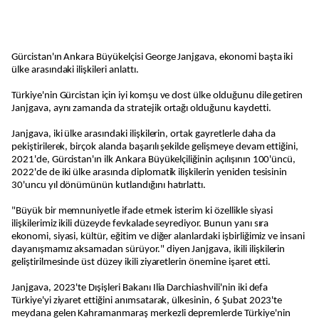
Gürcistan'ın Ankara Büyükelçisi George Janjgava, ekonomi başta iki
ülke arasındaki ilişkileri anlattı.
Türkiye'nin Gürcistan için iyi komşu ve dost ülke olduğunu dile getiren
Janjgava, aynı zamanda da stratejik ortağı olduğunu kaydetti.
Janjgava, iki ülke arasındaki ilişkilerin, ortak gayretlerle daha da
pekiştirilerek, birçok alanda başarılı şekilde gelişmeye devam ettiğini,
2021'de, Gürcistan'ın ilk Ankara Büyükelçiliğinin açılışının 100'üncü,
2022'de de iki ülke arasında diplomatik ilişkilerin yeniden tesisinin
30'uncu yıl dönümünün kutlandığını hatırlattı.
"Büyük bir memnuniyetle ifade etmek isterim ki özellikle siyasi
ilişkilerimiz ikili düzeyde fevkalade seyrediyor. Bunun yanı sıra
ekonomi, siyasi, kültür, eğitim ve diğer alanlardaki işbirliğimiz ve insani
dayanışmamız aksamadan sürüyor." diyen Janjgava, ikili ilişkilerin
geliştirilmesinde üst düzey ikili ziyaretlerin önemine işaret etti.
Janjgava, 2023'te Dışişleri Bakanı Ilia Darchiashvili'nin iki defa
Türkiye'yi ziyaret ettiğini anımsatarak, ülkesinin, 6 Şubat 2023'te
meydana gelen Kahramanmaraş merkezli depremlerde Türkiye'nin