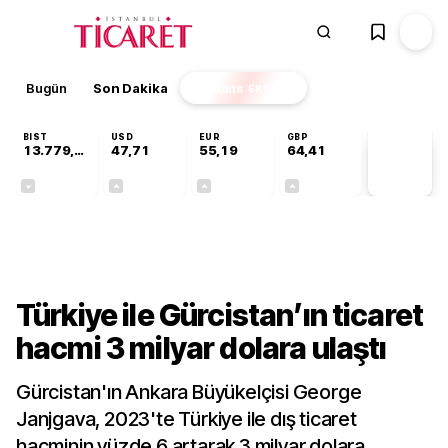
Bugün
Son Dakika
Finans
EKSTRA
BIST
USD
EUR
GBP
13.779,39
47,71
55,19
64,41
PİYASA
VERİLERİ
-0,14%
+0,18%
+0,32%
+0,38%
Dünya
Türkiye ile Gürcistan’ın ticaret
hacmi 3 milyar dolara ulaştı
Gürcistan'ın Ankara Büyükelçisi George
Janjgava, 2023'te Türkiye ile dış ticaret
hacminin yüzde 6 artarak 3 milyar dolara