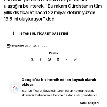
ulaştığını belirterek, "Bu rakam Gürcistan’ın tüm
yıllık dış ticaret hacmi 22 milyar doların yüzde
13.5'ini oluşturuyor" dedi.
İ
İSTANBUL TICARET GAZETESI
Yayınlanma
01.04.2024, 15:36
Paylaş
N
Google'da bizi tercih edilen kaynak olarak
ekleyin
İstanbul Ticaret Gazetesi
'i tercih edilen kaynak olarak
ekleyerek haberlerimizi Google'da daha sık görebilirsiniz.
Kaynak ekle
Nasıl çalışır?
›