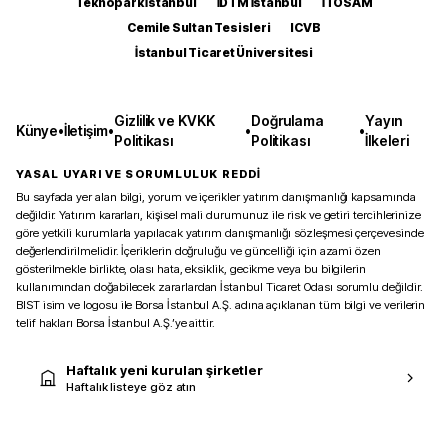
Teknopark İstanbul
İDTM İstanbul
İTOSAM
Cemile Sultan Tesisleri
ICVB
İstanbul Ticaret Üniversitesi
Gizlilik ve KVKK
Doğrulama
Yayın
Künye
•
İletişim
•
•
•
Politikası
Politikası
İlkeleri
YASAL UYARI VE SORUMLULUK REDDİ
Bu sayfada yer alan bilgi, yorum ve içerikler yatırım danışmanlığı kapsamında
değildir. Yatırım kararları, kişisel mali durumunuz ile risk ve getiri tercihlerinize
göre yetkili kurumlarla yapılacak yatırım danışmanlığı sözleşmesi çerçevesinde
değerlendirilmelidir. İçeriklerin doğruluğu ve güncelliği için azami özen
gösterilmekle birlikte, olası hata, eksiklik, gecikme veya bu bilgilerin
kullanımından doğabilecek zararlardan İstanbul Ticaret Odası sorumlu değildir.
BIST isim ve logosu ile Borsa İstanbul A.Ş. adına açıklanan tüm bilgi ve verilerin
telif hakları Borsa İstanbul A.Ş.’ye aittir.
Haftalık yeni kurulan şirketler
Haftalık listeye göz atın