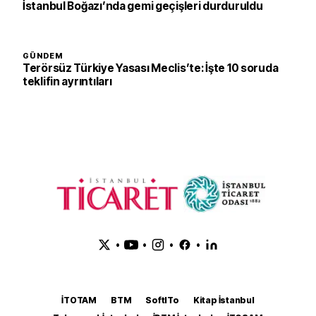
İstanbul Boğazı’nda gemi geçişleri durduruldu
GÜNDEM
Terörsüz Türkiye Yasası Meclis’te: İşte 10 soruda
teklifin ayrıntıları
•
•
•
•
İTOTAM
BTM
SoftITo
Kitap İstanbul