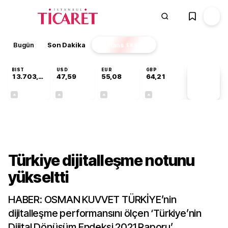
Bugün
Son Dakika
Finans
EKSTRA
BIST
USD
EUR
GBP
13.703,13
47,59
55,08
64,21
PİYASA
VERİLERİ
+0,11%
+0,06%
+0,13%
+0,18%
Gündem
Türkiye dijitalleşme notunu
yükseltti
HABER: OSMAN KUVVET TÜRKİYE’nin
dijitalleşme performansını ölçen ‘Türkiye’nin
Dijital Dönüşüm Endeksi 2021 Raporu’