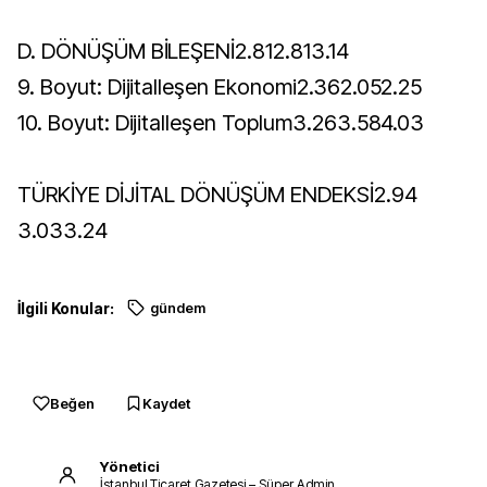
D. DÖNÜŞÜM BİLEŞENİ2.812.813.14
9. Boyut: Dijitalleşen Ekonomi2.362.052.25
10. Boyut: Dijitalleşen Toplum3.263.584.03
TÜRKİYE DİJİTAL DÖNÜŞÜM ENDEKSİ2.94
3.033.24
İlgili Konular:
gündem
Beğen
Kaydet
Yönetici
İstanbul Ticaret Gazetesi – Süper Admin