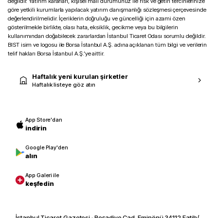
değildir. Yatırım kararları, kişisel mali durumunuz ile risk ve getiri tercihlerinize
göre yetkili kurumlarla yapılacak yatırım danışmanlığı sözleşmesi çerçevesinde
değerlendirilmelidir. İçeriklerin doğruluğu ve güncelliği için azami özen
gösterilmekle birlikte, olası hata, eksiklik, gecikme veya bu bilgilerin
kullanımından doğabilecek zararlardan İstanbul Ticaret Odası sorumlu değildir.
BIST isim ve logosu ile Borsa İstanbul A.Ş. adına açıklanan tüm bilgi ve verilerin
telif hakları Borsa İstanbul A.Ş.’ye aittir.
Haftalık yeni kurulan şirketler
Haftalık listeye göz atın
App Store'dan
indirin
Google Play'den
alın
App Galeri ile
keşfedin
İstanbul Ticaret Gazetesi · Reşadiye Cad. Eminönü 34112 Fatih/