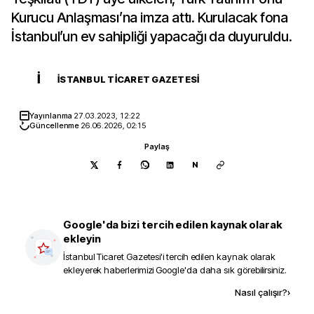
Kurucu Anlaşması’na imza attı. Kurulacak fona
İstanbul’un ev sahipliği yapacağı da duyuruldu.
İ
İSTANBUL TICARET GAZETESI
Yayınlanma
27.03.2023, 12:22
Güncellenme
26.06.2026, 02:15
Paylaş
N
Google'da bizi tercih edilen kaynak olarak
ekleyin
İstanbul Ticaret Gazetesi
'i tercih edilen kaynak olarak
ekleyerek haberlerimizi Google'da daha sık görebilirsiniz.
Kaynak ekle
Nasıl çalışır?
›