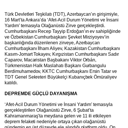
Türk Devletleri Teşkilatı (TDT), Azerbaycan’ın girişimiyle,
16 Mart’ta Ankara’da ‘Afet-Acil Durum Yönetimi ve İnsani
Yardım’ temasıyla Olağanüstü Zirve gerçekleştirdi.
Cumhurbaşkanı Recep Tayyip Erdoğan’ın ev sahipliğinde
ve Özbekistan Cumhurbaşkanı Şevket Mirziyoyev’in
başkanlığında düzenlenen zirveye, Azerbaycan
Cumhurbaşkanı İlham Aliyev, Kazakistan Cumhurbaşkanı
Kasım-Jomart Tokayev, Kırgızistan Cumhurbaşkanı Sadır
Caparov, Macaristan Başbakanı Viktor Orbán,
Türkmenistan Halk Maslahatı Başkanı Gurbangulu
Berdimuhamedov, KKTC Cumhurbaşkanı Ersin Tatar ve
TDT Genel Sekreteri Büyükelçi Kubanıçbek Ömüraliyev
katıldı.
DEPREMDE GÜÇLÜ DAYANIŞMA
‘Afet-Acil Durum Yönetimi ve İnsani Yardım’ temasıyla
gerçekleştirilen Olağanüstü Zirve, 6 Şubat’ta
Kahramanmaraş’ta meydana gelen ve 11 ili etkileyen
deprem felaketi nedeniyle ortaya çıkan olağanüstü
gündemin en üst düzeyde ele alındığı platform oldu. On