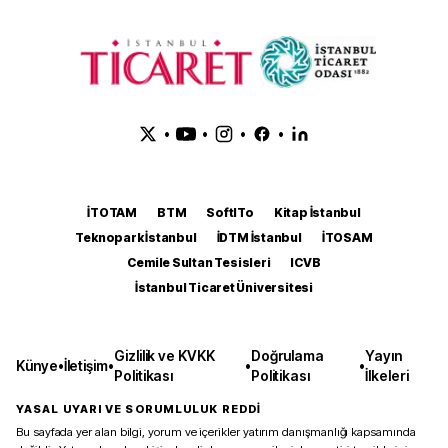
•
•
•
•
İTOTAM
BTM
SoftITo
Kitap İstanbul
Teknopark İstanbul
İDTM İstanbul
İTOSAM
Cemile Sultan Tesisleri
ICVB
İstanbul Ticaret Üniversitesi
Gizlilik ve KVKK
Doğrulama
Yayın
Künye
•
İletişim
•
•
•
Politikası
Politikası
İlkeleri
YASAL UYARI VE SORUMLULUK REDDİ
Bu sayfada yer alan bilgi, yorum ve içerikler yatırım danışmanlığı kapsamında