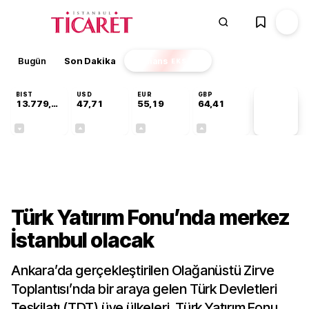
Bugün
Son Dakika
Finans
EKSTRA
BIST
USD
EUR
GBP
13.779,39
47,71
55,19
64,41
PİYASA
VERİLERİ
-0,14%
+0,18%
+0,32%
+0,38%
Gündem
Türk Yatırım Fonu’nda merkez
İstanbul olacak
Ankara’da gerçekleştirilen Olağanüstü Zirve
Toplantısı’nda bir araya gelen Türk Devletleri
Teşkilatı (TDT) üye ülkeleri, Türk Yatırım Fonu