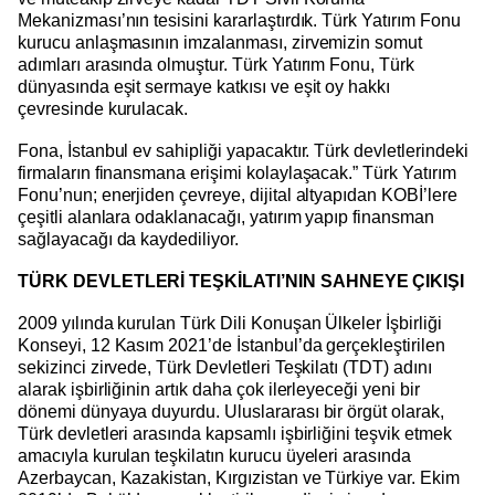
Mekanizması’nın tesisini kararlaştırdık. Türk Yatırım Fonu
kurucu anlaşmasının imzalanması, zirvemizin somut
adımları arasında olmuştur. Türk Yatırım Fonu, Türk
dünyasında eşit sermaye katkısı ve eşit oy hakkı
çevresinde kurulacak.
Fona, İstanbul ev sahipliği yapacaktır. Türk devletlerindeki
firmaların finansmana erişimi kolaylaşacak.” Türk Yatırım
Fonu’nun; enerjiden çevreye, dijital altyapıdan KOBİ’lere
çeşitli alanlara odaklanacağı, yatırım yapıp finansman
sağlayacağı da kaydediliyor.
TÜRK DEVLETLERİ TEŞKİLATI’NIN SAHNEYE ÇIKIŞI
2009 yılında kurulan Türk Dili Konuşan Ülkeler İşbirliği
Konseyi, 12 Kasım 2021’de İstanbul’da gerçekleştirilen
sekizinci zirvede, Türk Devletleri Teşkilatı (TDT) adını
alarak işbirliğinin artık daha çok ilerleyeceği yeni bir
dönemi dünyaya duyurdu. Uluslararası bir örgüt olarak,
Türk devletleri arasında kapsamlı işbirliğini teşvik etmek
amacıyla kurulan teşkilatın kurucu üyeleri arasında
Azerbaycan, Kazakistan, Kırgızistan ve Türkiye var. Ekim