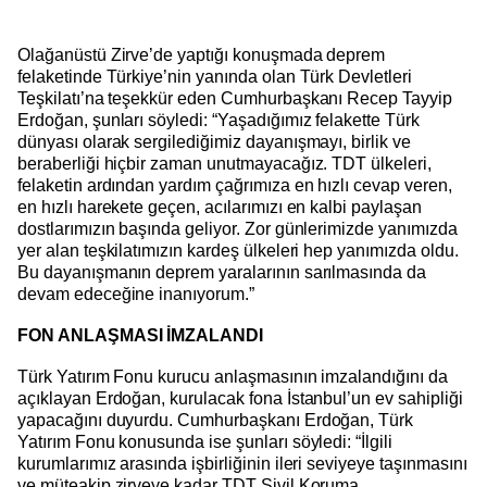
Olağanüstü Zirve’de yaptığı konuşmada deprem
felaketinde Türkiye’nin yanında olan Türk Devletleri
Teşkilatı’na teşekkür eden Cumhurbaşkanı Recep Tayyip
Erdoğan, şunları söyledi: “Yaşadığımız felakette Türk
dünyası olarak sergilediğimiz dayanışmayı, birlik ve
beraberliği hiçbir zaman unutmayacağız. TDT ülkeleri,
felaketin ardından yardım çağrımıza en hızlı cevap veren,
en hızlı harekete geçen, acılarımızı en kalbi paylaşan
dostlarımızın başında geliyor. Zor günlerimizde yanımızda
yer alan teşkilatımızın kardeş ülkeleri hep yanımızda oldu.
Bu dayanışmanın deprem yaralarının sarılmasında da
devam edeceğine inanıyorum.”
FON ANLAŞMASI İMZALANDI
Türk Yatırım Fonu kurucu anlaşmasının imzalandığını da
açıklayan Erdoğan, kurulacak fona İstanbul’un ev sahipliği
yapacağını duyurdu. Cumhurbaşkanı Erdoğan, Türk
Yatırım Fonu konusunda ise şunları söyledi: “İlgili
kurumlarımız arasında işbirliğinin ileri seviyeye taşınmasını
ve müteakip zirveye kadar TDT Sivil Koruma