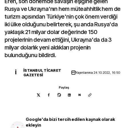
Eren, son dönemde savaşın eşiğine gelen
Rusya ve Ukrayna'nın hem müteahhitlik hem de
turizm açısından Türkiye'nin çok önem verdiği
iki ülke olduğunu belirterek, şu anda Rusya'da
yaklaşık 21 milyar dolar değerinde 150
projelerinin devam ettiğini, Ukrayna'da da 3
milyar dolarlık yeni aldıkları projenin
bulunduğunu bildirdi.
İSTANBUL TICARET
İ
Yayınlanma
24.10.2022, 16:50
GAZETESI
Paylaş
N
Google'da bizi tercih edilen kaynak olarak
ekleyin