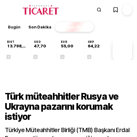
Bugün
Son Dakika
Finans
EKSTRA
BIST
USD
EUR
GBP
13.798,82
47,70
55,00
64,22
PİYASA
VERİLERİ
+0,70%
+0,16%
-0,03%
+0,07%
Gündem
Türk müteahhitler Rusya ve
Ukrayna pazarını korumak
istiyor
Türkiye Müteahhitler Birliği (TMB) Başkanı Erdal