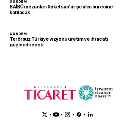
GÜNDEM
BAİBÜ mezunları Roketsan’ın işe alım sürecine
katılacak
GÜNDEM
Terörsüz Türkiye vizyonu üretim ve ihracatı
güçlendirecek
•
•
•
•