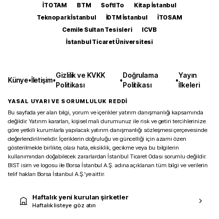
İTOTAM
BTM
SoftITo
Kitap İstanbul
Teknopark İstanbul
İDTM İstanbul
İTOSAM
Cemile Sultan Tesisleri
ICVB
İstanbul Ticaret Üniversitesi
Gizlilik ve KVKK
Doğrulama
Yayın
Künye
•
İletişim
•
•
•
Politikası
Politikası
İlkeleri
YASAL UYARI VE SORUMLULUK REDDİ
Bu sayfada yer alan bilgi, yorum ve içerikler yatırım danışmanlığı kapsamında
değildir. Yatırım kararları, kişisel mali durumunuz ile risk ve getiri tercihlerinize
göre yetkili kurumlarla yapılacak yatırım danışmanlığı sözleşmesi çerçevesinde
değerlendirilmelidir. İçeriklerin doğruluğu ve güncelliği için azami özen
gösterilmekle birlikte, olası hata, eksiklik, gecikme veya bu bilgilerin
kullanımından doğabilecek zararlardan İstanbul Ticaret Odası sorumlu değildir.
BIST isim ve logosu ile Borsa İstanbul A.Ş. adına açıklanan tüm bilgi ve verilerin
telif hakları Borsa İstanbul A.Ş.’ye aittir.
Haftalık yeni kurulan şirketler
Haftalık listeye göz atın