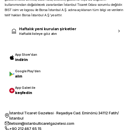
kullanımından doğabilecek zararlardan İstanbul Ticaret Odası sorumlu değildir.
BIST isim ve logosu ile Borsa İstanbul A.Ş. adına açıklanan tüm bilgi ve verilerin
telif hakları Borsa İstanbul A.Ş.’ye aittir.
Haftalık yeni kurulan şirketler
Haftalık listeye göz atın
App Store'dan
indirin
Google Play'den
alın
App Galeri ile
keşfedin
İstanbul Ticaret Gazetesi · Reşadiye Cad. Eminönü 34112 Fatih/
İstanbul
iletisim@istanbulticaretgazetesi.com
+90 212 467 65 15