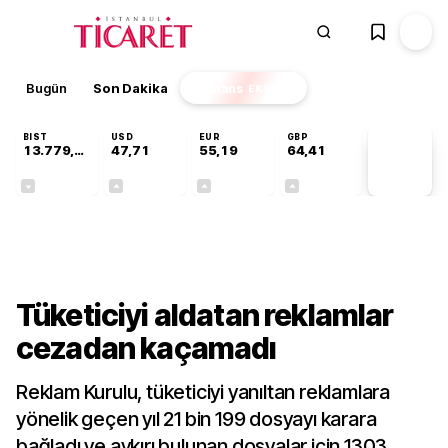
Bugün
Son Dakika
Finans
EKSTRA
BIST
USD
EUR
GBP
13.779,39
47,71
55,19
64,41
PİYASA
VERİLERİ
-0,14%
+0,18%
+0,32%
+0,38%
Gündem
Tüketiciyi aldatan reklamlar
cezadan kaçamadı
Reklam Kurulu, tüketiciyi yanıltan reklamlara
yönelik geçen yıl 21 bin 199 dosyayı karara
bağladı ve aykırı bulunan dosyalar için 1303