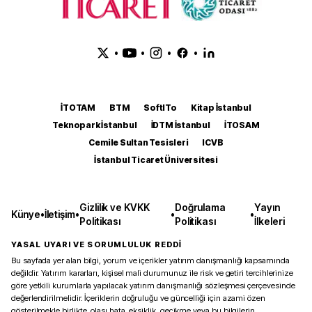
•
•
•
•
İTOTAM
BTM
SoftITo
Kitap İstanbul
Teknopark İstanbul
İDTM İstanbul
İTOSAM
Cemile Sultan Tesisleri
ICVB
İstanbul Ticaret Üniversitesi
Gizlilik ve KVKK
Doğrulama
Yayın
Künye
•
İletişim
•
•
•
Politikası
Politikası
İlkeleri
YASAL UYARI VE SORUMLULUK REDDİ
Bu sayfada yer alan bilgi, yorum ve içerikler yatırım danışmanlığı kapsamında
değildir. Yatırım kararları, kişisel mali durumunuz ile risk ve getiri tercihlerinize
göre yetkili kurumlarla yapılacak yatırım danışmanlığı sözleşmesi çerçevesinde
değerlendirilmelidir. İçeriklerin doğruluğu ve güncelliği için azami özen
gösterilmekle birlikte, olası hata, eksiklik, gecikme veya bu bilgilerin