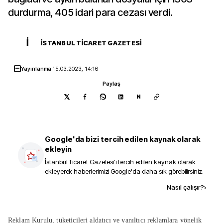
durdurma, 405 idari para cezası verdi.
İ
İSTANBUL TICARET GAZETESI
Yayınlanma
15.03.2023, 14:16
Paylaş
N
Google'da bizi tercih edilen kaynak olarak
ekleyin
İstanbul Ticaret Gazetesi
'i tercih edilen kaynak olarak
ekleyerek haberlerimizi Google'da daha sık görebilirsiniz.
Kaynak ekle
Nasıl çalışır?
›
Reklam Kurulu, tüketicileri aldatıcı ve yanıltıcı reklamlara yönelik