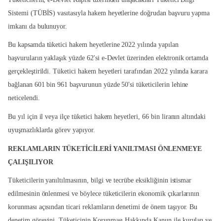
Sistemi (TÜBİS) vasıtasıyla hakem heyetlerine doğrudan başvuru yapma
imkanı da bulunuyor.
Bu kapsamda tüketici hakem heyetlerine 2022 yılında yapılan
başvuruların yaklaşık yüzde 62'si e-Devlet üzerinden elektronik ortamda
gerçekleştirildi. Tüketici hakem heyetleri tarafından 2022 yılında karara
bağlanan 601 bin 961 başvurunun yüzde 50'si tüketicilerin lehine
neticelendi.
Bu yıl için il veya ilçe tüketici hakem heyetleri, 66 bin liranın altındaki
uyuşmazlıklarda görev yapıyor.
REKLAMLARIN TÜKETİCİLERİ YANILTMASI ÖNLENMEYE
ÇALIŞILIYOR
Tüketicilerin yanıltılmasının, bilgi ve tecrübe eksikliğinin istismar
edilmesinin önlenmesi ve böylece tüketicilerin ekonomik çıkarlarının
korunması açısından ticari reklamların denetimi de önem taşıyor. Bu
denetim görevini, Tüketicinin Korunması Hakkında Kanun ile kurulan ve