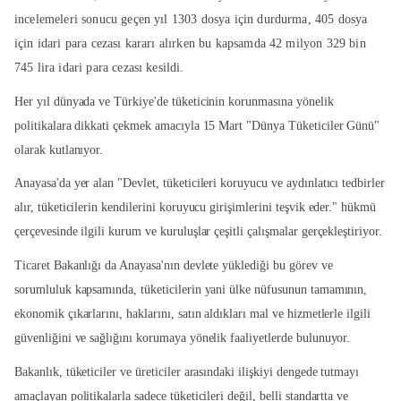
incelemeleri sonucu geçen yıl 1303 dosya için durdurma, 405 dosya
için idari para cezası kararı alırken bu kapsamda 42 milyon 329 bin
745 lira idari para cezası kesildi.
Her yıl dünyada ve Türkiye'de tüketicinin korunmasına yönelik
politikalara dikkati çekmek amacıyla 15 Mart "Dünya Tüketiciler Günü"
olarak kutlanıyor.
Anayasa'da yer alan "Devlet, tüketicileri koruyucu ve aydınlatıcı tedbirler
alır, tüketicilerin kendilerini koruyucu girişimlerini teşvik eder." hükmü
çerçevesinde ilgili kurum ve kuruluşlar çeşitli çalışmalar gerçekleştiriyor.
Ticaret Bakanlığı da Anayasa'nın devlete yüklediği bu görev ve
sorumluluk kapsamında, tüketicilerin yani ülke nüfusunun tamamının,
ekonomik çıkarlarını, haklarını, satın aldıkları mal ve hizmetlerle ilgili
güvenliğini ve sağlığını korumaya yönelik faaliyetlerde bulunuyor.
Bakanlık, tüketiciler ve üreticiler arasındaki ilişkiyi dengede tutmayı
amaçlayan politikalarla sadece tüketicileri değil, belli standartta ve