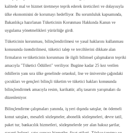
kalitede mal ve hizmet üretmeye teşvik ederek üreticileri ve dolayısıyla
ülke ekonomisini de korumayı hedefliyor. Bu sorumluluk kapsamında,
Bakanlıkça hazırlanan Tüketicinin Korunması Hakkında Kanun ve
uygulama yönetmelikleri yürürlüğe girdi.
Tüketicinin korunması, bilinçlendirilmesi ve yasal haklarını kullanması
konusunda özendirilmesi, tüketici talep ve tercihlerini dikkate alan
firmaların ve tüketicinin korunması ile ilgili bilimsel çalışmaların teşviki
amacıyla "Tüketici Ödülleri" veriliyor. Bugüne kadar 25 kez verilen
ödüllerin yanı sıra ülke genelinde ortaokul, lise ve üniversite çağındaki
çocukları ve gençleri bilinçli tüketim ve tüketici hakları konusunda
bilinçlendirmek amacıyla resim, karikatür, afiş tasarım yarışmaları da
düzenleniyor.
Bilinçlendirme çalışmaları yanında, iş yeri dışında satışlar, ön ödemeli
konut satışları, mesafeli sözleşmeler, abonelik sözleşmeleri, devre tatil,
paket tur, bankacılık hizmetleri, sözleşmelerde yer alan haksız şartlar,
garanti belgesi, satış sonrası hizmetler, fiyat etiketi, Türkçe tanıtma ve