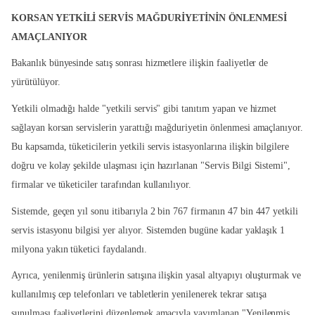
KORSAN YETKİLİ SERVİS MAĞDURİYETİNİN ÖNLENMESİ
AMAÇLANIYOR
Bakanlık bünyesinde satış sonrası hizmetlere ilişkin faaliyetler de
yürütülüyor.
Yetkili olmadığı halde "yetkili servis" gibi tanıtım yapan ve hizmet
sağlayan korsan servislerin yarattığı mağduriyetin önlenmesi amaçlanıyor.
Bu kapsamda, tüketicilerin yetkili servis istasyonlarına ilişkin bilgilere
doğru ve kolay şekilde ulaşması için hazırlanan "Servis Bilgi Sistemi",
firmalar ve tüketiciler tarafından kullanılıyor.
Sistemde, geçen yıl sonu itibarıyla 2 bin 767 firmanın 47 bin 447 yetkili
servis istasyonu bilgisi yer alıyor. Sistemden bugüne kadar yaklaşık 1
milyona yakın tüketici faydalandı.
Ayrıca, yenilenmiş ürünlerin satışına ilişkin yasal altyapıyı oluşturmak ve
kullanılmış cep telefonları ve tabletlerin yenilenerek tekrar satışa
sunulması faaliyetlerini düzenlemek amacıyla yayımlanan "Yenilenmiş