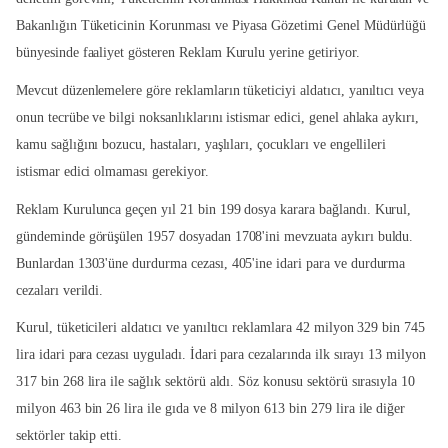
Bakanlığın Tüketicinin Korunması ve Piyasa Gözetimi Genel Müdürlüğü
bünyesinde faaliyet gösteren Reklam Kurulu yerine getiriyor.
Mevcut düzenlemelere göre reklamların tüketiciyi aldatıcı, yanıltıcı veya
onun tecrübe ve bilgi noksanlıklarını istismar edici, genel ahlaka aykırı,
kamu sağlığını bozucu, hastaları, yaşlıları, çocukları ve engellileri
istismar edici olmaması gerekiyor.
Reklam Kurulunca geçen yıl 21 bin 199 dosya karara bağlandı. Kurul,
gündeminde görüşülen 1957 dosyadan 1708'ini mevzuata aykırı buldu.
Bunlardan 1303'üne durdurma cezası, 405'ine idari para ve durdurma
cezaları verildi.
Kurul, tüketicileri aldatıcı ve yanıltıcı reklamlara 42 milyon 329 bin 745
lira idari para cezası uyguladı. İdari para cezalarında ilk sırayı 13 milyon
317 bin 268 lira ile sağlık sektörü aldı. Söz konusu sektörü sırasıyla 10
milyon 463 bin 26 lira ile gıda ve 8 milyon 613 bin 279 lira ile diğer
sektörler takip etti.