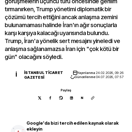
görüşmelerin üçüncü turu öncesinde gerilim
tırmanırken, Trump yönetimi diplomatik bir
çözümü tercih ettiğini ancak anlaşma zemini
bulunamaması halinde İran'ın ağır sonuçlarla
karşı karşıya kalacağı uyarısında bulundu.
Trump, İran'a yönelik sert mesajını yineledi ve
anlaşma sağlanamazsa İran için "çok kötü bir
gün" olacağını söyledi.
İSTANBUL TICARET
Yayınlanma
24.02.2026, 09:26
İ
GAZETESI
Güncellenme
04.07.2026, 07:57
Paylaş
N
Google'da bizi tercih edilen kaynak olarak
ekleyin