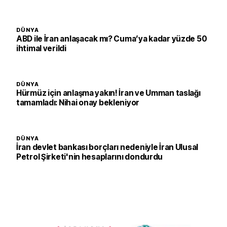
DÜNYA
ABD ile İran anlaşacak mı? Cuma’ya kadar yüzde 50
ihtimal verildi
DÜNYA
Hürmüz için anlaşma yakın! İran ve Umman taslağı
tamamladı: Nihai onay bekleniyor
DÜNYA
İran devlet bankası borçları nedeniyle İran Ulusal
Petrol Şirketi'nin hesaplarını dondurdu