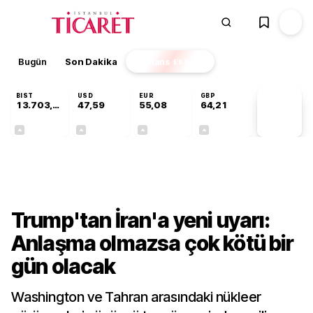
Bugün
Son Dakika
Finans
EKSTRA
BIST
USD
EUR
GBP
13.703,13
47,59
55,08
64,21
PİYASA
VERİLERİ
+0,11%
+0,06%
+0,13%
+0,18%
Dünya
Trump'tan İran'a yeni uyarı:
Anlaşma olmazsa çok kötü bir
gün olacak
Washington ve Tahran arasındaki nükleer