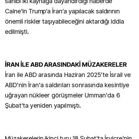
sahibi iki kaynağa dayandırdığı haberde
Caine'in Trump’a İran’a yapılacak saldırının
önemli riskler taşıyabileceğini aktardığı iddia
edilmişti.
İRAN İLE ABD ARASINDAKİ MÜZAKERELER
İran ile ABD arasında Haziran 2025'te İsrail ve
ABD'nin İran'a saldırıları sonrasında kesintiye
uğrayan nükleer görüşmeler Umman'da 6
Şubat'ta yeniden yapılmıştı.
Müzakerelerin ikinci turu 18 Şubat'ta İsviçre'nin