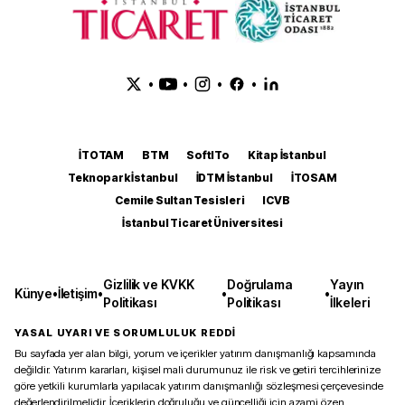
•
•
•
•
İTOTAM
BTM
SoftITo
Kitap İstanbul
Teknopark İstanbul
İDTM İstanbul
İTOSAM
Cemile Sultan Tesisleri
ICVB
İstanbul Ticaret Üniversitesi
Gizlilik ve KVKK
Doğrulama
Yayın
Künye
•
İletişim
•
•
•
Politikası
Politikası
İlkeleri
YASAL UYARI VE SORUMLULUK REDDİ
Bu sayfada yer alan bilgi, yorum ve içerikler yatırım danışmanlığı kapsamında
değildir. Yatırım kararları, kişisel mali durumunuz ile risk ve getiri tercihlerinize
göre yetkili kurumlarla yapılacak yatırım danışmanlığı sözleşmesi çerçevesinde
değerlendirilmelidir. İçeriklerin doğruluğu ve güncelliği için azami özen