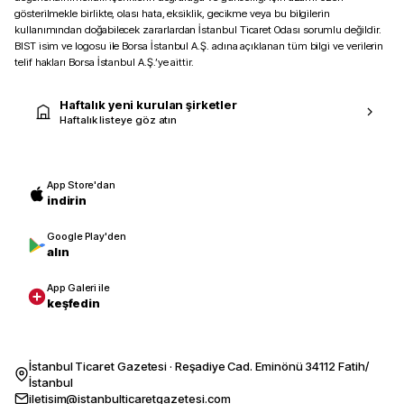
gösterilmekle birlikte, olası hata, eksiklik, gecikme veya bu bilgilerin
kullanımından doğabilecek zararlardan İstanbul Ticaret Odası sorumlu değildir.
BIST isim ve logosu ile Borsa İstanbul A.Ş. adına açıklanan tüm bilgi ve verilerin
telif hakları Borsa İstanbul A.Ş.’ye aittir.
Haftalık yeni kurulan şirketler
Haftalık listeye göz atın
App Store'dan
indirin
Google Play'den
alın
App Galeri ile
keşfedin
İstanbul Ticaret Gazetesi · Reşadiye Cad. Eminönü 34112 Fatih/
İstanbul
iletisim@istanbulticaretgazetesi.com