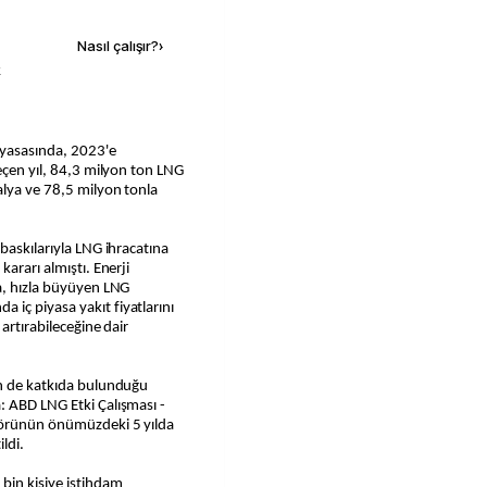
Nasıl çalışır?
›
k
Geçen yıl, 84,3 milyon ton LNG
alya ve 78,5 milyon tonla
baskılarıyla LNG ihracatına
ararı almıştı. Enerji
da, hızla büyüyen LNG
iç piyasa yakıt fiyatlarını
artırabileceğine dair
in de katkıda bulunduğu
: ABD LNG Etki Çalışması -
törünün önümüzdeki 5 yılda
ildi.
bin kişiye istihdam