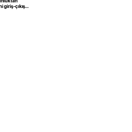
unluktan
i giriş-çıkış
devreden
r