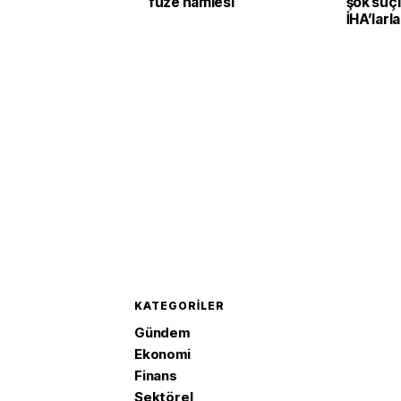
füze hamlesi
şok suçl
İHA’larla
planlaya
KATEGORILER
Gündem
Ekonomi
Finans
Sektörel