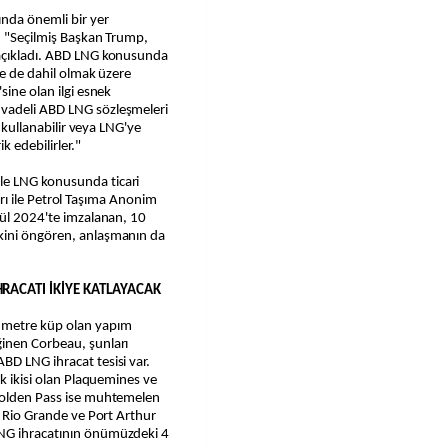
ında önemli bir yer
: "Seçilmiş Başkan Trump,
 açıkladı. ABD LNG konusunda
iye de dahil olmak üzere
sine olan ilgi esnek
vadeli ABD LNG sözleşmeleri
n kullanabilir veya LNG'ye
k edebilirler."
le LNG konusunda ticari
tları ile Petrol Taşıma Anonim
lül 2024'te imzalanan, 10
kini öngören, anlaşmanın da
HRACATI İKİYE KATLAYACAK
n metre küp olan yapım
ğinen Corbeau, şunları
BD LNG ihracat tesisi var.
lk ikisi olan Plaquemines ve
 Golden Pass ise muhtemelen
i Rio Grande ve Port Arthur
LNG ihracatının önümüzdeki 4