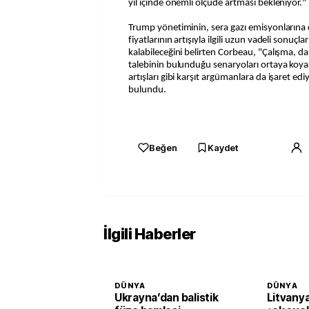
yıl içinde önemli ölçüde artması bekleniyor."
Trump yönetiminin, sera gazı emisyonlarına 
fiyatlarının artışıyla ilgili uzun vadeli sonuçl
kalabileceğini belirten Corbeau, "Çalışma, da
talebinin bulunduğu senaryoları ortaya koyark
artışları gibi karşıt argümanlara da işaret e
bulundu.
Beğen
Kaydet
İlgili Haberler
DÜNYA
DÜNYA
Ukrayna’dan balistik
Litvany