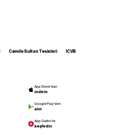
M
Cemile Sultan Tesisleri
ICVB
App Store'dan
indirin
Google Play'den
alın
App Galeri ile
keşfedin