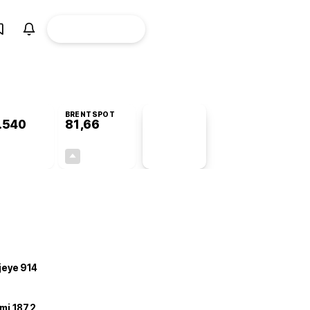
ÜYE
CANLI BORSA
Girişi
BRENTSPOT
.540
81,66
PİYASA
VERİLERİ
-0,40%
+3,48%
+0,00
2,75
ojeye 914
mi 187,2