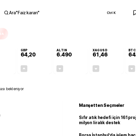
Ara
"
Faiz kararı
"
Ctrl K
RA
GBP
ALTIN
XAGUSD
BTC
64,20
6.490
61,46
64
-0,06%
+0,16%
-0,10%
-0,93%
-0,03
0,11
-6,40
-0,58
ası bekleniyor
Manşetten Seçmeler
G
Sıfır atık hedefi için 161 pr
milyon liralık destek
Borsa İstanbul’da işlem hac