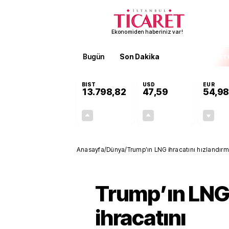
Ekonomiden haberiniz var!
Bugün
Son Dakika
Finans
EKST
BIST
USD
EUR
13.798,82
47,59
54,98
+0,70%
+0,06%
95,68
0,03
Anasayfa
/
Dünya
/
Trump’ın LNG ihracatını hızlandırm
Trump’ın LN
ihracatını