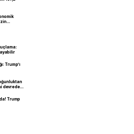
onomik
izin
lendirdik
suçlama:
layabilir
ı: Trump’ı
Yoğunluktan
emi devreden
nda! Trump