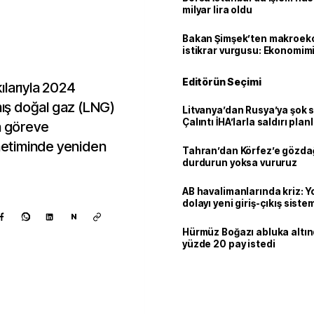
milyar lira oldu
Bakan Şimşek’ten makroek
istikrar vurgusu: Ekonomim
dayanıklılığını daha da güç
Editörün Seçimi
ılarıyla 2024
lmış doğal gaz (LNG)
Litvanya’dan Rusya’ya şok 
Çalıntı İHA’larla saldırı plan
a göreve
etiminde yeniden
Tahran’dan Körfez’e gözdağ
durdurun yoksa vururuz
AB havalimanlarında kriz: 
dolayı yeni giriş-çıkış sist
çıkarılıyor
N
Hürmüz Boğazı abluka altı
yüzde 20 pay istedi
Kaynak ekle