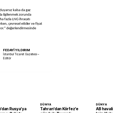
duyarsız kalsa da gaz
arla ilgilenmek zorunda
ha fazla LNG ihracatı
en, çevresel etkiler ve fiyat
diyor." değerlendirmesinde
FEDAYİ YILDIRIM
İstanbul Ticaret Gazetesi –
Editör
DÜNYA
DÜNYA
a’dan Rusya’ya
Tahran’dan Körfez’e
AB haval