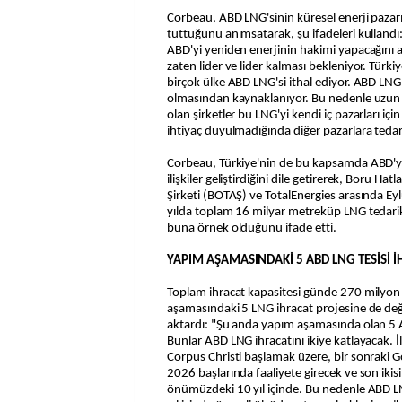
Corbeau, ABD LNG'sinin küresel enerji pazar
tuttuğunu anımsatarak, şu ifadeleri kullandı
ABD'yi yeniden enerjinin hakimi yapacağını
zaten lider ve lider kalması bekleniyor. Türk
birçok ülke ABD LNG'si ithal ediyor. ABD LNG'
olmasından kaynaklanıyor. Bu nedenle uzun 
olan şirketler bu LNG'yi kendi iç pazarları içi
ihtiyaç duyulmadığında diğer pazarlara tedari
Corbeau, Türkiye'nin de bu kapsamda ABD'y
ilişkiler geliştirdiğini dile getirerek, Boru Ha
Şirketi (BOTAŞ) ve TotalEnergies arasında Ey
yılda toplam 16 milyar metreküp LNG tedari
buna örnek olduğunu ifade etti.
YAPIM AŞAMASINDAKİ 5 ABD LNG TESİSİ İ
Toplam ihracat kapasitesi günde 270 milyo
aşamasındaki 5 LNG ihracat projesine de de
aktardı: "Şu anda yapım aşamasında olan 5 A
Bunlar ABD LNG ihracatını ikiye katlayacak. İ
Corpus Christi başlamak üzere, bir sonraki
2026 başlarında faaliyete girecek ve son ikis
önümüzdeki 10 yıl içinde. Bu nedenle ABD 