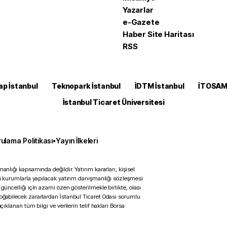
Yazarlar
e-Gazete
Haber Site Haritası
RSS
ap İstanbul
Teknopark İstanbul
İDTM İstanbul
İTOSA
İstanbul Ticaret Üniversitesi
ulama Politikası
•
Yayın İlkeleri
anlığı kapsamında değildir. Yatırım kararları, kişisel
ili kurumlarla yapılacak yatırım danışmanlığı sözleşmesi
 güncelliği için azami özen gösterilmekle birlikte, olası
doğabilecek zararlardan İstanbul Ticaret Odası sorumlu
çıklanan tüm bilgi ve verilerin telif hakları Borsa