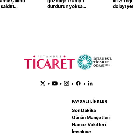
ama: Çalıntı
gözdağı: Trump’ı
kriz: Yoğ
 saldırı
durdurun yoksa
dolayı yen
bilir
vururuz
sistemi 
çıkarılıyo
•
•
•
•
FAYDALI LINKLER
Son Dakika
Günün Manşetleri
Namaz Vakitleri
İmsakiye