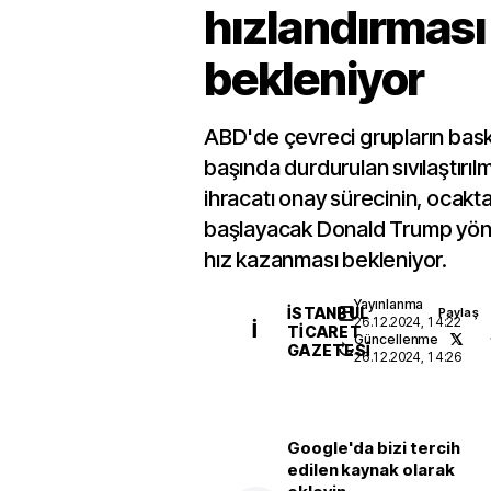
hızlandırması
bekleniyor
ABD'de çevreci grupların bask
başında durdurulan sıvılaştırı
ihracatı onay sürecinin, ocakt
başlayacak Donald Trump yön
hız kazanması bekleniyor.
Yayınlanma
İSTANBUL
Paylaş
26.12.2024, 14:22
İ
TICARET
Güncellenme
GAZETESI
26.12.2024, 14:26
Google'da bizi tercih
edilen kaynak olarak