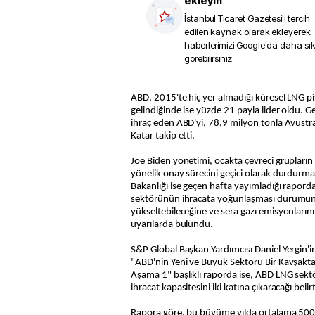
ekleyin
İstanbul Ticaret Gazetesi
'i tercih
edilen kaynak olarak ekleyerek
haberlerimizi Google'da daha sı
görebilirsiniz.
ABD, 2015'te hiç yer almadığı küresel LNG piyasasında, 2023'e
gelindiğinde ise yüzde 21 payla lider oldu. 
ihraç eden ABD'yi, 78,9 milyon tonla Avustr
Katar takip etti.
Joe Biden yönetimi, ocakta çevreci grupların 
yönelik onay sürecini geçici olarak durdurma k
Bakanlığı ise geçen hafta yayımladığı rapor
sektörünün ihracata yoğunlaşması durumunda 
yükseltebileceğine ve sera gazı emisyonlarını 
uyarılarda bulundu.
S&P Global Başkan Yardımcısı Daniel Yergin'
"ABD'nin Yeni ve Büyük Sektörü Bir Kavşakta
Aşama 1" başlıklı raporda ise, ABD LNG sek
ihracat kapasitesini iki katına çıkaracağı belirt
Rapora göre, bu büyüme yılda ortalama 500 