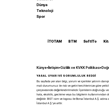
Dünya
Teknoloji
Spor
İTOTAM
BTM
SoftITo
Kit
Künye
•
İletişim
•
Gizlilik ve KVKK Politikası
•
Doğr
YASAL UYARI VE SORUMLULUK REDDİ
Bu sayfada yer alan bilgi, yorum ve içerikler yatırım danışm
mali durumunuz ile risk ve getiri tercihlerinize göre yetk
çerçevesinde değerlendirilmelidir. İçeriklerin doğruluğu ve
hata, eksiklik, gecikme veya bu bilgilerin kullanımından 
değildir. BIST isim ve logosu ile Borsa İstanbul A.Ş. adına a
İstanbul A.Ş.’ye aittir.