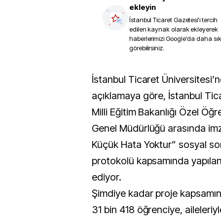
ekleyin
İstanbul Ticaret Gazetesi
'i tercih
edilen kaynak olarak ekleyerek
haberlerimizi Google'da daha sı
görebilirsiniz.
İstanbul Ticaret Üniversitesi’nden yapılan
açıklamaya göre, İstanbul Tica
Milli Eğitim Bakanlığı Özel Öğr
Genel Müdürlüğü arasında imz
Küçük Hata Yoktur” sosyal sor
protokolü kapsamında yapıla
ediyor.
Şimdiye kadar proje kapsamınd
31 bin 418 öğrenciye, aileleriyl