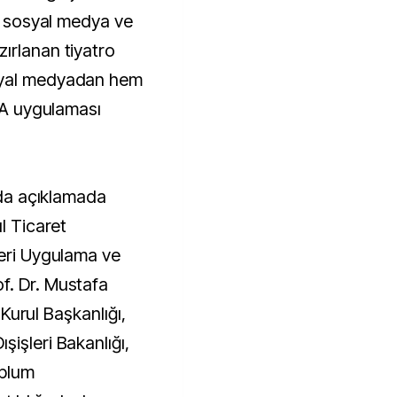
rı sosyal medya ve
ırlanan tiyatro
syal medyadan hem
EBA uygulaması
ında açıklamada
l Ticaret
leri Uygulama ve
f. Dr. Mustafa
l Kurul Başkanlığı,
işleri Bakanlığı,
oplum