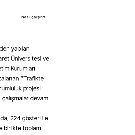
Kaynak ekle
Nasıl çalışır?
›
k
ret Üniversitesi ve
etim Kurumları
alanan “Trafikte
umluluk projesi
n çalışmalar devam
a, 224 gösteri ile
e birlikte toplam