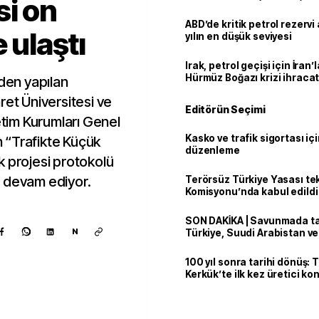
si on
ABD’de kritik petrol rezervi 
 ulaştı
yılın en düşük seviyesi
Irak, petrol geçişi için İran
Hürmüz Boğazı krizi ihracat
nden yapılan
ret Üniversitesi ve
Editörün Seçimi
etim Kurumları Genel
Kasko ve trafik sigortası içi
 “Trafikte Küçük
düzenleme
k projesi protokolü
r devam ediyor.
Terörsüz Türkiye Yasası tek
Komisyonu’nda kabul edildi
SON DAKİKA | Savunmada tari
N
Türkiye, Suudi Arabistan v
'Mekke Anlaşması'nı imzala
100 yıl sonra tarihi dönüş: 
Kerkük’te ilk kez üretici k