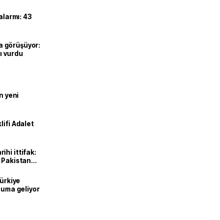
alarmı: 43
’la görüşüyor:
ı vurdu
n yeni
lifi Adalet
hi ittifak:
e Pakistan
dı
Türkiye
onuma geliyor