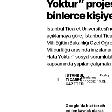
Yoktur” proje
binlerce kişiye
İstanbul Ticaret Üniversitesi’
açıklamaya göre, İstanbul Tica
Milli Eğitim Bakanlığı Özel Öğr
Müdürlüğü arasında imzalanan
Hata Yoktur” sosyal sorumlulu
kapsamında yapılan çalışmala
İSTANBUL
Paylaş
Yayınlanma
İ
TICARET
24.10.2022, 15:19
GAZETESI
Google'da bizi tercih
edilen kaynak olarak