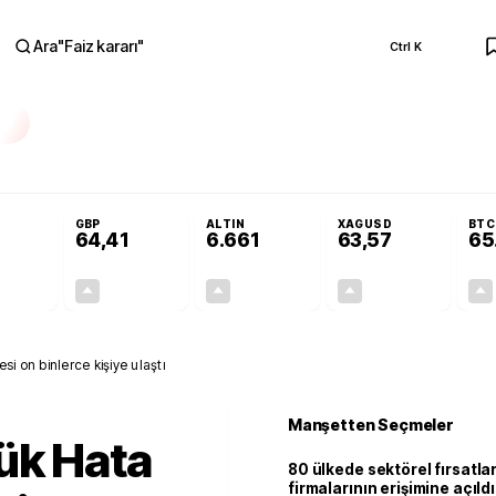
Ara
"
Faiz kararı
"
Ctrl K
RA
Adalet Komisyonu’nda kabul edildi
Terörsüz Türkiye Yasası teklifi Adalet K
GBP
ALTIN
XAGUSD
BTC
64,41
6.661
63,57
65
+0,32%
+0,38%
+2,59%
+3,37%
0,18
0,24
167,96
2,07
si on binlerce kişiye ulaştı
Manşetten Seçmeler
ük Hata
80 ülkede sektörel fırsatla
firmalarının erişimine açıldı