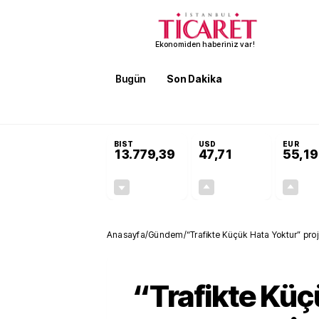
Ekonomiden haberiniz var!
Bugün
Son Dakika
Finans
EKST
SON DAKİKA
Terörsüz Türkiye Yasası teklifi 
BIST
USD
EUR
13.779,39
47,71
55,19
-0,14%
+0,18%
-19,42
0,09
Anasayfa
/
Gündem
/
“Trafikte Küçük Hata Yoktur” proje
“Trafikte Küç