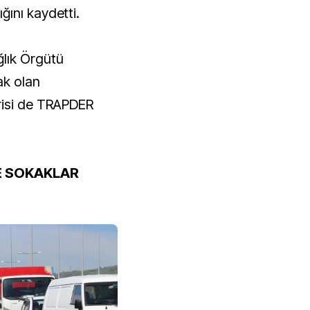
ını kaydetti.
lık Örgütü
ak olan
risi de TRAPDER
E SOKAKLAR