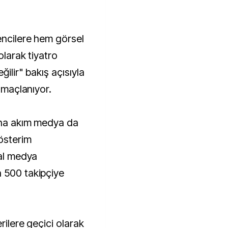
encilere hem görsel
olarak tiyatro
ğilir" bakış açısıyla
 amaçlanıyor.
 ana akım medya da
österim
yal medya
 500 takipçiye
rilere geçici olarak