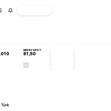
ÜYE
CANLI BORSA
Girişi
omisyonu’nda kabul edildi
BRENTSPOT
.010
81,50
PİYASA
VERİLERİ
+0,18%
-1,55%
+0,00
-1,28
r Türk