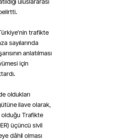
tıldığı uluslararası
elirtti.
Türkiye’nin trafikte
aza sayılarında
arısının anlatılması
yümesi için
tardı.
nde oldukları
gütüne ilave olarak,
olduğu Trafikte
ER) üçüncü sivil
eye dâhil olması