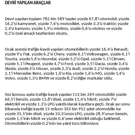
DEVRİ YAPILAN ARAÇLAR
Devri yapılan toplam 782 bin 589 taşıtın yüzde 67,8'i otomobil, yüzde
16,2'si kamyonet, yüzde 7,6'sı motosiklet, yüzde 3,3'ü traktör, yüzde
2,4'ü kamyon, yüzde 1,9'u minibüs, yüzde 0,6'sı otobüs ve yüzde
0,2'si özel amaçlı taşıtlardan oluştu.
Ocak ayında trafiğe kaydı yapılan otomobillerin yüzde 16,4'ü Renault,
yüzde 9'u Fiat, yüzde 6,2'si Chery, yüzde 6,1'i Volkswagen, yüzde 6,1'i
Toyota, yüzde 5,6'sı Hyundai, yüzde 5,2'si Opel, yüzde 5,1'i Citroen,
yüzde 5,1'i Peugeot, yüzde 4,7'si Ford, yüzde 3,5'i Dacia, yüzde 3,4'ü
Skoda, yüzde 3'ü Nissan, yüzde 2,3'ü Audi, yüzde 2,2'si Honda, yüzde
2,1'i Mercedes-Benz, yüzde 1,6'sı Kia, yüzde 1,6'sı MG, yüzde 1,4'ü
Volvo, yüzde 1,3'ü BMW ve yüzde 8,2'si diğer markalar oldu.
Söz konusu ayda trafiğe kaydı yapılan 113 bin 269 otomobilin yüzde
66,5'i benzin, yüzde 13,8'i dizel, yüzde 11,4'ü hibrit, yüzde 7'si
elektrikli ve yüzde 1,3'ü LPG yakıtlı olarak kayıtlara geçti. Ocak ayı sonu
itibarıyla trafiğe kayıtlı 15 milyon 333 bin 952 adet otomobilin ise
yüzde 35,5'inin dizel, yüzde 33,3'ünün LPG, yüzde 28,9'unun benzin,
yüzde 1,5'inin hibrit ve yüzde 0,6'sının elektrikli olduğu belirlendi.
Otomobillerin yüzde 0,2'inin ise yakıt türü bilinmiyor.