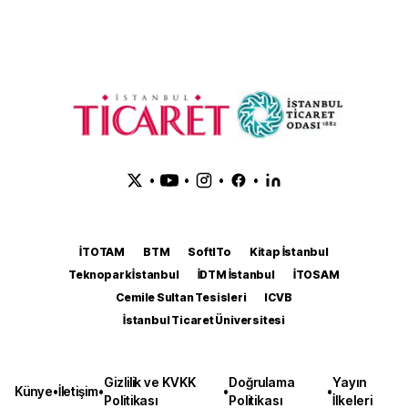
•
•
•
•
İTOTAM
BTM
SoftITo
Kitap İstanbul
Teknopark İstanbul
İDTM İstanbul
İTOSAM
Cemile Sultan Tesisleri
ICVB
İstanbul Ticaret Üniversitesi
Gizlilik ve KVKK
Doğrulama
Yayın
Künye
•
İletişim
•
•
•
Politikası
Politikası
İlkeleri