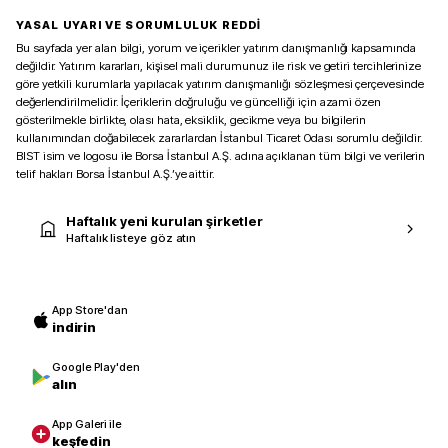
YASAL UYARI VE SORUMLULUK REDDİ
Bu sayfada yer alan bilgi, yorum ve içerikler yatırım danışmanlığı kapsamında
değildir. Yatırım kararları, kişisel mali durumunuz ile risk ve getiri tercihlerinize
göre yetkili kurumlarla yapılacak yatırım danışmanlığı sözleşmesi çerçevesinde
değerlendirilmelidir. İçeriklerin doğruluğu ve güncelliği için azami özen
gösterilmekle birlikte, olası hata, eksiklik, gecikme veya bu bilgilerin
kullanımından doğabilecek zararlardan İstanbul Ticaret Odası sorumlu değildir.
BIST isim ve logosu ile Borsa İstanbul A.Ş. adına açıklanan tüm bilgi ve verilerin
telif hakları Borsa İstanbul A.Ş.’ye aittir.
Haftalık yeni kurulan şirketler
Haftalık listeye göz atın
App Store'dan
indirin
Google Play'den
alın
App Galeri ile
keşfedin