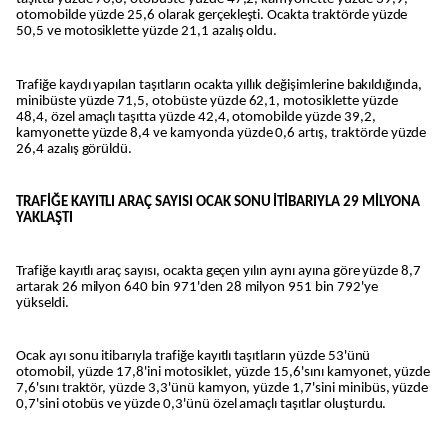
otomobilde yüzde 25,6 olarak gerçekleşti. Ocakta traktörde yüzde
50,5 ve motosiklette yüzde 21,1 azalış oldu.
Trafiğe kaydı yapılan taşıtların ocakta yıllık değişimlerine bakıldığında,
minibüste yüzde 71,5, otobüste yüzde 62,1, motosiklette yüzde
48,4, özel amaçlı taşıtta yüzde 42,4, otomobilde yüzde 39,2,
kamyonette yüzde 8,4 ve kamyonda yüzde 0,6 artış, traktörde yüzde
26,4 azalış görüldü.
TRAFİĞE KAYITLI ARAÇ SAYISI OCAK SONU İTİBARIYLA 29 MİLYONA
YAKLAŞTI
Trafiğe kayıtlı araç sayısı, ocakta geçen yılın aynı ayına göre yüzde 8,7
artarak 26 milyon 640 bin 971'den 28 milyon 951 bin 792'ye
yükseldi.
Ocak ayı sonu itibarıyla trafiğe kayıtlı taşıtların yüzde 53'ünü
otomobil, yüzde 17,8'ini motosiklet, yüzde 15,6'sını kamyonet, yüzde
7,6'sını traktör, yüzde 3,3'ünü kamyon, yüzde 1,7'sini minibüs, yüzde
0,7'sini otobüs ve yüzde 0,3'ünü özel amaçlı taşıtlar oluşturdu.