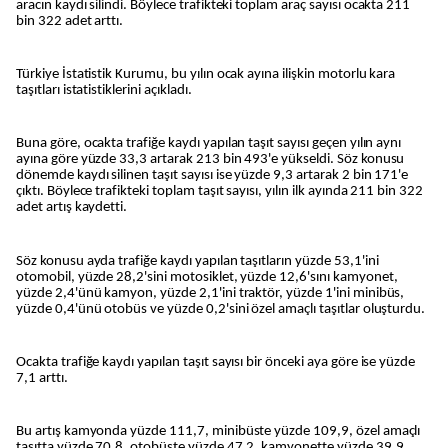
aracın kaydı silindi. Böylece trafikteki toplam araç sayısı ocakta 211
bin 322 adet arttı.
Türkiye İstatistik Kurumu, bu yılın ocak ayına ilişkin motorlu kara
taşıtları istatistiklerini açıkladı.
Buna göre, ocakta trafiğe kaydı yapılan taşıt sayısı geçen yılın aynı
ayına göre yüzde 33,3 artarak 213 bin 493'e yükseldi. Söz konusu
dönemde kaydı silinen taşıt sayısı ise yüzde 9,3 artarak 2 bin 171'e
çıktı. Böylece trafikteki toplam taşıt sayısı, yılın ilk ayında 211 bin 322
adet artış kaydetti.
Söz konusu ayda trafiğe kaydı yapılan taşıtların yüzde 53,1'ini
otomobil, yüzde 28,2'sini motosiklet, yüzde 12,6'sını kamyonet,
yüzde 2,4'ünü kamyon, yüzde 2,1'ini traktör, yüzde 1'ini minibüs,
yüzde 0,4'ünü otobüs ve yüzde 0,2'sini özel amaçlı taşıtlar oluşturdu.
Ocakta trafiğe kaydı yapılan taşıt sayısı bir önceki aya göre ise yüzde
7,1 arttı.
Bu artış kamyonda yüzde 111,7, minibüste yüzde 109,9, özel amaçlı
taşıtta yüzde 70,8, otobüste yüzde 47,2, kamyonette yüzde 39,9,