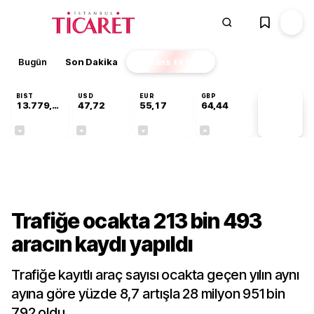
Bugün
Son Dakika
Finans
EKSTRA
BIST
USD
EUR
GBP
13.779,39
47,72
55,17
64,44
PİYASA
VERİLERİ
-0,14%
+0,02%
-0,03%
+0,03%
Gündem
Trafiğe ocakta 213 bin 493
aracın kaydı yapıldı
Trafiğe kayıtlı araç sayısı ocakta geçen yılın aynı
ayına göre yüzde 8,7 artışla 28 milyon 951 bin
792 oldu.