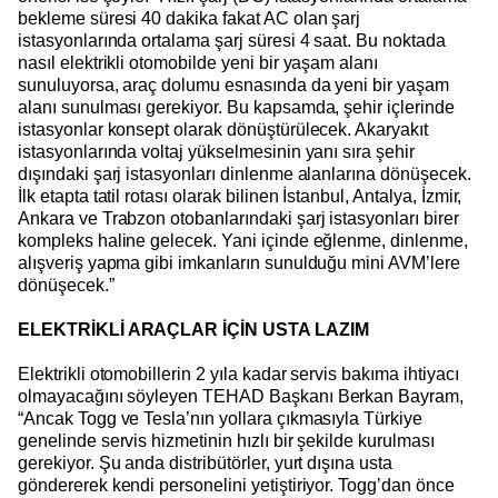
bekleme süresi 40 dakika fakat AC olan şarj
istasyonlarında ortalama şarj süresi 4 saat. Bu noktada
nasıl elektrikli otomobilde yeni bir yaşam alanı
sunuluyorsa, araç dolumu esnasında da yeni bir yaşam
alanı sunulması gerekiyor. Bu kapsamda, şehir içlerinde
istasyonlar konsept olarak dönüştürülecek. Akaryakıt
istasyonlarında voltaj yükselmesinin yanı sıra şehir
dışındaki şarj istasyonları dinlenme alanlarına dönüşecek.
İlk etapta tatil rotası olarak bilinen İstanbul, Antalya, İzmir,
Ankara ve Trabzon otobanlarındaki şarj istasyonları birer
kompleks haline gelecek. Yani içinde eğlenme, dinlenme,
alışveriş yapma gibi imkanların sunulduğu mini AVM’lere
dönüşecek.”
ELEKTRİKLİ ARAÇLAR İÇİN USTA LAZIM
Elektrikli otomobillerin 2 yıla kadar servis bakıma ihtiyacı
olmayacağını söyleyen TEHAD Başkanı Berkan Bayram,
“Ancak Togg ve Tesla’nın yollara çıkmasıyla Türkiye
genelinde servis hizmetinin hızlı bir şekilde kurulması
gerekiyor. Şu anda distribütörler, yurt dışına usta
göndererek kendi personelini yetiştiriyor. Togg’dan önce