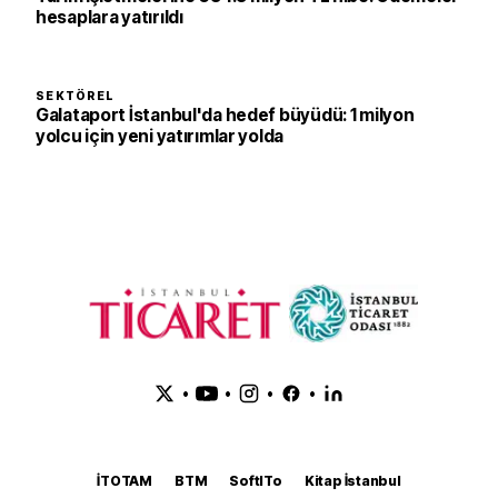
hesaplara yatırıldı
SEKTÖREL
Galataport İstanbul'da hedef büyüdü: 1 milyon
yolcu için yeni yatırımlar yolda
•
•
•
•
İTOTAM
BTM
SoftITo
Kitap İstanbul