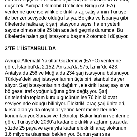
düşecek. Avrupa Otomobil Üreticileri Birliği (ACEA)
verilerine göre ise yıllık elektrikli araç satışlarının Türkiye
ile benzer seviyede olduğu İtalya, Belçika ve İspanya gibi
ülkelerde halka açık şarj istasyonu sayısı halen yeterli
sayıda olmasa bile 25 bin adetleri geçmiş durumda. Bu
ülkelerde halen şarj istasyonu başına 2 otomobil düşüyor.
3’TE 1’İ İSTANBUL’DA
Avrupa Alternatif Yakıtlar Gözlemevi (EAFO) verilerine
göre, İstanbul’da 2.152, Ankara’da 575, İzmir’de 423,
Antalya’da 256 ve Muğla’da 234 şarj istasyonu bulunuyor.
Türkiye’deki şarj istasyonlarının üçte biri İstanbul’da yer
alıyor. Şarj istasyonlarının dağılımı, elektrikli araç sayısı ve
bölgesel trafik yoğunluğuna göre değişiyor. Şarj
ünitelerinin toplam kurulu gücünün ise 76 bin kilovat
seviyesinde olduğu biliniyor. Elektrikli araç şarj üniteleri,
kırsal alan ya da otoyollar yerine kent merkezlerinde
konumlanıyor. Sanayi ve Teknoloji Bakanlığı’nın verilerine
göre, Türkiye’de 2030’a kadar elektrikli araçların pazarda
yüzde 25 paya ve aynı yıla kadar elektrikli araç stokunun
1.6 milyona ulaşması bekleniyor. Bunun yanı sıra