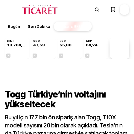
Bugün
Son Dakika
Finans
EKSTRA
BIST
USD
EUR
GBP
13.784,87
47,59
55,08
64,24
PİYASA
VERİLERİ
+0,60%
+0,06%
+0,13%
+0,22%
Sektörel
Togg Türkiye’nin voltajını
yükseltecek
Bu yıl için 177 bin ön sipariş alan Togg, T10X
modeli sayısını 28 bin olarak açıkladı. Tesla’nın
da Türkiye pazarına girmesiyle satılacak toplam