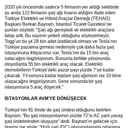
2020 yılı öncesinde sadece 5 firmanın yer aldığı sektörde
şu anda 122 firmanın şarj ağı lisansı aldığını ifade eden
Türkiye Elektrikli ve Hibrid Araçlar Derneği (TEHAD)
Başkanı Berkan Bayram, İstanbul Ticaret Gazetesi’ne
şunları söyledi: “Şarj ağı genişledi ve elektrikli araçlara
talep arttı. Bu sayının yeterli olduğunu söyleyemeyiz.
Togg’un bu yıl 28 bin adet üretilecek olması ve Tesla’nın
Türkiye pazarına girmesi nedeniyle çok daha fazla şarj
istasyonuna ihtiyacımız var. Tesla’nın da 15 bin araç
satacağını öngörüyorum. Bununla birlikte yılsonunda
otoyollarda 55 bin elektrikli araç olacak. Elektrikli
otomobillerin Türkiye’deki pazar payı yüzde 7’ye kadar
çıkacak. Yıl sonuna kadar toplam şarj ağımızın ise 10 bine
ulaşacağını öngörüyorum. Sene sonunda bir şarj
istasyonuna 5 araç düşecek.”
İSTASYONLAR AVM’YE DÖNÜŞECEK
Türkiye’nin 81 ilinde de şarj ünitesi olduğunu belirten
Bayram, “Bu şarj istasyonlarının yüzde 72’si AC yani yavaş
şarj ünitelerinden oluşuyor” dedi. Bayram’ın gelecek için
önerisi ise şöyle: “Hızlı şarj (DC) istasyonlarında ortalama