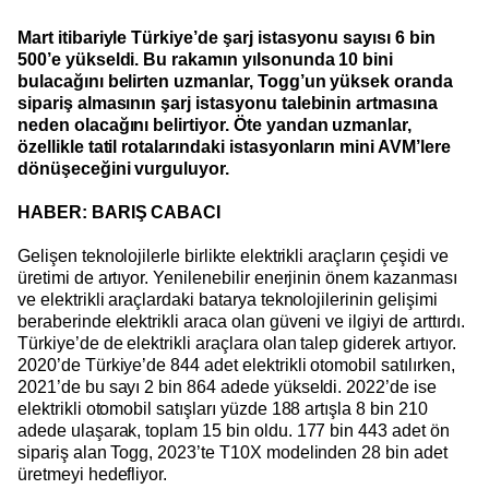
Mart itibariyle Türkiye’de şarj istasyonu sayısı 6 bin
500’e yükseldi. Bu rakamın yılsonunda 10 bini
bulacağını belirten uzmanlar, Togg’un yüksek oranda
sipariş almasının şarj istasyonu talebinin artmasına
neden olacağını belirtiyor. Öte yandan uzmanlar,
özellikle tatil rotalarındaki istasyonların mini AVM’lere
dönüşeceğini vurguluyor.
HABER: BARIŞ CABACI
Gelişen teknolojilerle birlikte elektrikli araçların çeşidi ve
üretimi de artıyor. Yenilenebilir enerjinin önem kazanması
ve elektrikli araçlardaki batarya teknolojilerinin gelişimi
beraberinde elektrikli araca olan güveni ve ilgiyi de arttırdı.
Türkiye’de de elektrikli araçlara olan talep giderek artıyor.
2020’de Türkiye’de 844 adet elektrikli otomobil satılırken,
2021’de bu sayı 2 bin 864 adede yükseldi. 2022’de ise
elektrikli otomobil satışları yüzde 188 artışla 8 bin 210
adede ulaşarak, toplam 15 bin oldu. 177 bin 443 adet ön
sipariş alan Togg, 2023’te T10X modelinden 28 bin adet
üretmeyi hedefliyor.