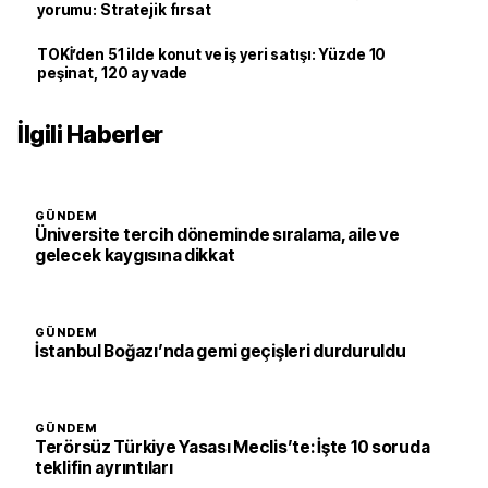
yorumu: Stratejik fırsat
TOKİ’den 51 ilde konut ve iş yeri satışı: Yüzde 10
peşinat, 120 ay vade
İlgili Haberler
GÜNDEM
Üniversite tercih döneminde sıralama, aile ve
gelecek kaygısına dikkat
GÜNDEM
İstanbul Boğazı’nda gemi geçişleri durduruldu
GÜNDEM
Terörsüz Türkiye Yasası Meclis’te: İşte 10 soruda
teklifin ayrıntıları