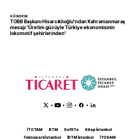
GÜNDEM
TOBB Başkanı Hisarcıklıoğlu'ndan Kahramanmaraş
mesajı: 'Üretim gücüyle Türkiye ekonomisinin
lokomotif şehirlerinden'
•
•
•
•
İTOTAM
BTM
SoftITo
Kitap İstanbul
Teknopark İstanbul
İDTM İstanbul
İTOSAM