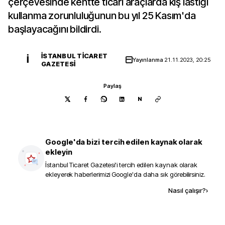
çerçevesinde kentte ticari araçlarda kış lastiği
kullanma zorunluluğunun bu yıl 25 Kasım'da
başlayacağını bildirdi.
İSTANBUL TICARET
İ
Yayınlanma
21.11.2023, 20:25
GAZETESI
Paylaş
N
Google'da bizi tercih edilen kaynak olarak
ekleyin
İstanbul Ticaret Gazetesi
'i tercih edilen kaynak olarak
ekleyerek haberlerimizi Google'da daha sık görebilirsiniz.
Kaynak ekle
Nasıl çalışır?
›