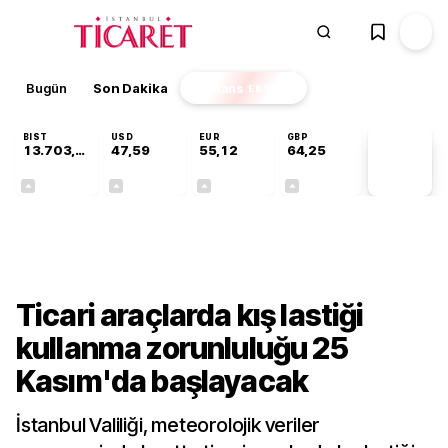
Bugün
Son Dakika
Finans
EKSTRA
BIST
USD
EUR
GBP
13.703,13
47,59
55,12
64,25
PİYASA
VERİLERİ
+0,11%
+0,05%
+0,20%
+0,24%
Gündem
Ticari araçlarda kış lastiği
kullanma zorunluluğu 25
Kasım'da başlayacak
İstanbul Valiliği, meteorolojik veriler