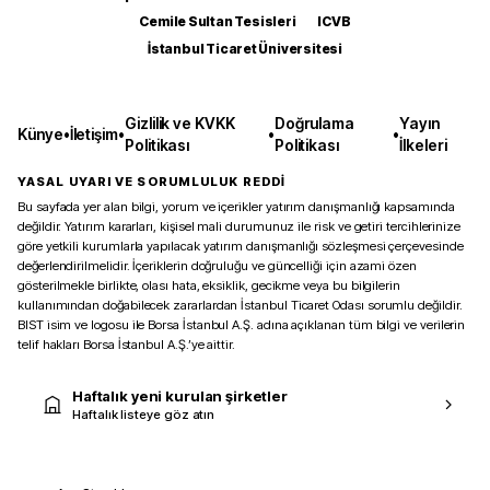
Cemile Sultan Tesisleri
ICVB
İstanbul Ticaret Üniversitesi
Gizlilik ve KVKK
Doğrulama
Yayın
Künye
•
İletişim
•
•
•
Politikası
Politikası
İlkeleri
YASAL UYARI VE SORUMLULUK REDDİ
Bu sayfada yer alan bilgi, yorum ve içerikler yatırım danışmanlığı kapsamında
değildir. Yatırım kararları, kişisel mali durumunuz ile risk ve getiri tercihlerinize
göre yetkili kurumlarla yapılacak yatırım danışmanlığı sözleşmesi çerçevesinde
değerlendirilmelidir. İçeriklerin doğruluğu ve güncelliği için azami özen
gösterilmekle birlikte, olası hata, eksiklik, gecikme veya bu bilgilerin
kullanımından doğabilecek zararlardan İstanbul Ticaret Odası sorumlu değildir.
BIST isim ve logosu ile Borsa İstanbul A.Ş. adına açıklanan tüm bilgi ve verilerin
telif hakları Borsa İstanbul A.Ş.’ye aittir.
Haftalık yeni kurulan şirketler
Haftalık listeye göz atın