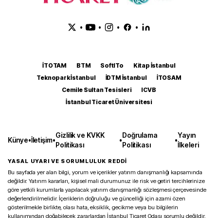
•
•
•
•
İTOTAM
BTM
SoftITo
Kitap İstanbul
Teknopark İstanbul
İDTM İstanbul
İTOSAM
Cemile Sultan Tesisleri
ICVB
İstanbul Ticaret Üniversitesi
Gizlilik ve KVKK
Doğrulama
Yayın
Künye
•
İletişim
•
•
•
Politikası
Politikası
İlkeleri
YASAL UYARI VE SORUMLULUK REDDİ
Bu sayfada yer alan bilgi, yorum ve içerikler yatırım danışmanlığı kapsamında
değildir. Yatırım kararları, kişisel mali durumunuz ile risk ve getiri tercihlerinize
göre yetkili kurumlarla yapılacak yatırım danışmanlığı sözleşmesi çerçevesinde
değerlendirilmelidir. İçeriklerin doğruluğu ve güncelliği için azami özen
gösterilmekle birlikte, olası hata, eksiklik, gecikme veya bu bilgilerin
kullanımından doğabilecek zararlardan İstanbul Ticaret Odası sorumlu değildir.