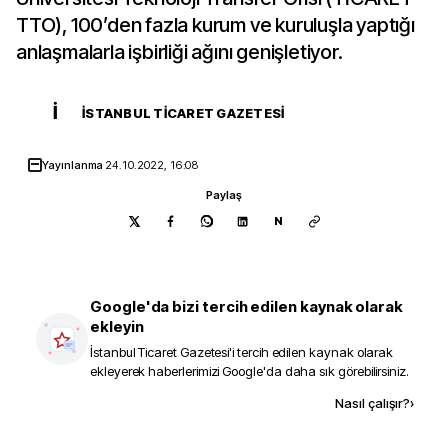
TTO), 100’den fazla kurum ve kuruluşla yaptığı
anlaşmalarla işbirliği ağını genişletiyor.
İ
İSTANBUL TICARET GAZETESI
Yayınlanma
24.10.2022, 16:08
Paylaş
N
Google'da bizi tercih edilen kaynak olarak
ekleyin
İstanbul Ticaret Gazetesi
'i tercih edilen kaynak olarak
ekleyerek haberlerimizi Google'da daha sık görebilirsiniz.
Kaynak ekle
Nasıl çalışır?
›