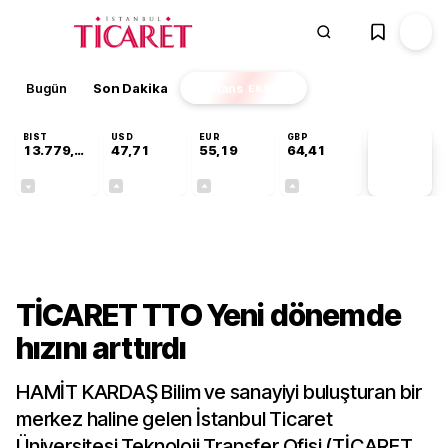
Bugün
Son Dakika
Finans
EKSTRA
BIST
USD
EUR
GBP
13.779,39
47,71
55,19
64,41
PİYASA
VERİLERİ
-0,14%
+0,18%
+0,32%
+0,38%
Gündem
TİCARET TTO Yeni dönemde
hızını arttırdı
HAMİT KARDAŞ Bilim ve sanayiyi buluşturan bir
merkez haline gelen İstanbul Ticaret
Üniversitesi Teknoloji Transfer Ofisi (TİCARET