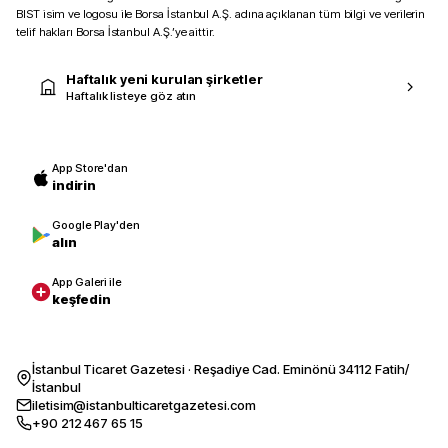
BIST isim ve logosu ile Borsa İstanbul A.Ş. adına açıklanan tüm bilgi ve verilerin
telif hakları Borsa İstanbul A.Ş.’ye aittir.
Haftalık yeni kurulan şirketler
Haftalık listeye göz atın
App Store'dan
indirin
Google Play'den
alın
App Galeri ile
keşfedin
İstanbul Ticaret Gazetesi · Reşadiye Cad. Eminönü 34112 Fatih/
İstanbul
iletisim@istanbulticaretgazetesi.com
+90 212 467 65 15