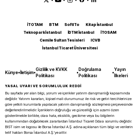
İTOTAM
BTM
SoftITo
Kitap İstanbul
Teknopark İstanbul
İDTM İstanbul
İTOSAM
Cemile Sultan Tesisleri
ICVB
İstanbul Ticaret Üniversitesi
Gizlilik ve KVKK
Doğrulama
Yayın
Künye
•
İletişim
•
•
•
Politikası
Politikası
İlkeleri
YASAL UYARI VE SORUMLULUK REDDİ
Bu sayfada yer alan bilgi, yorum ve içerikler yatırım danışmanlığı kapsamında
değildir. Yatırım kararları, kişisel mali durumunuz ile risk ve getiri tercihlerinize
göre yetkili kurumlarla yapılacak yatırım danışmanlığı sözleşmesi çerçevesinde
değerlendirilmelidir. İçeriklerin doğruluğu ve güncelliği için azami özen
gösterilmekle birlikte, olası hata, eksiklik, gecikme veya bu bilgilerin
kullanımından doğabilecek zararlardan İstanbul Ticaret Odası sorumlu değildir.
BIST isim ve logosu ile Borsa İstanbul A.Ş. adına açıklanan tüm bilgi ve verilerin
telif hakları Borsa İstanbul A.Ş.’ye aittir.