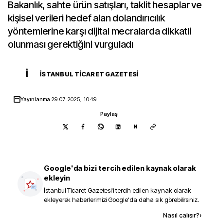
Bakanlık, sahte ürün satışları, taklit hesaplar ve
kişisel verileri hedef alan dolandırıcılık
yöntemlerine karşı dijital mecralarda dikkatli
olunması gerektiğini vurguladı
İ
İSTANBUL TICARET GAZETESI
Yayınlanma
29.07.2025, 10:49
Paylaş
N
Google'da bizi tercih edilen kaynak olarak
ekleyin
İstanbul Ticaret Gazetesi
'i tercih edilen kaynak olarak
ekleyerek haberlerimizi Google'da daha sık görebilirsiniz.
Kaynak ekle
Nasıl çalışır?
›