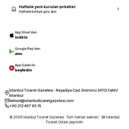
Haftalık yeni kurulan şirketler
Haftalık listeye göz atın
App Store'dan
indirin
Google Play'den
alın
App Galeri ile
keşfedin
İstanbul Ticaret Gazetesi · Reşadiye Cad. Eminönü 34112 Fatih/
İstanbul
iletisim@istanbulticaretgazetesi.com
+90 212 467 65 15
© 2026 İstanbul Ticaret Gazetesi · Tüm hakları saklıdır · Bir İstanbul
Ticaret Odası yayınıdır