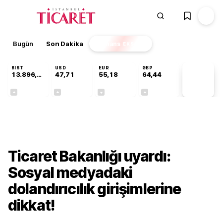
Bugün
Son Dakika
Finans
EKSTRA
BIST
USD
EUR
GBP
13.896,36
47,71
55,18
64,44
PİYASA
VERİLERİ
+0,85%
+0,01%
-0,01%
+0,04%
Gündem
Ticaret Bakanlığı uyardı:
Sosyal medyadaki
dolandırıcılık girişimlerine
dikkat!