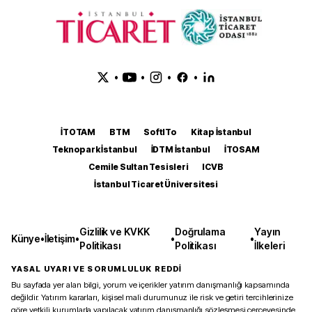
•
•
•
•
İTOTAM
BTM
SoftITo
Kitap İstanbul
Teknopark İstanbul
İDTM İstanbul
İTOSAM
Cemile Sultan Tesisleri
ICVB
İstanbul Ticaret Üniversitesi
Gizlilik ve KVKK
Doğrulama
Yayın
Künye
•
İletişim
•
•
•
Politikası
Politikası
İlkeleri
YASAL UYARI VE SORUMLULUK REDDİ
Bu sayfada yer alan bilgi, yorum ve içerikler yatırım danışmanlığı kapsamında
değildir. Yatırım kararları, kişisel mali durumunuz ile risk ve getiri tercihlerinize
göre yetkili kurumlarla yapılacak yatırım danışmanlığı sözleşmesi çerçevesinde