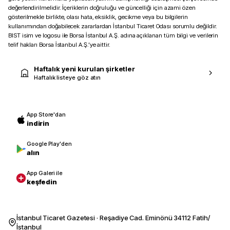
değerlendirilmelidir. İçeriklerin doğruluğu ve güncelliği için azami özen
gösterilmekle birlikte, olası hata, eksiklik, gecikme veya bu bilgilerin
kullanımından doğabilecek zararlardan İstanbul Ticaret Odası sorumlu değildir.
BIST isim ve logosu ile Borsa İstanbul A.Ş. adına açıklanan tüm bilgi ve verilerin
telif hakları Borsa İstanbul A.Ş.’ye aittir.
Haftalık yeni kurulan şirketler
Haftalık listeye göz atın
App Store'dan
indirin
Google Play'den
alın
App Galeri ile
keşfedin
İstanbul Ticaret Gazetesi · Reşadiye Cad. Eminönü 34112 Fatih/
İstanbul