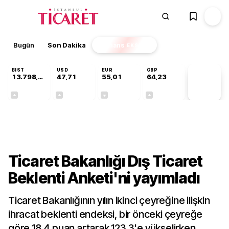
Bugün
Son Dakika
Finans
EKSTRA
BIST
USD
EUR
GBP
13.798,82
47,71
55,01
64,23
PİYASA
VERİLERİ
+0,70%
+0,17%
-0,01%
+0,08%
Gündem
Ticaret Bakanlığı Dış Ticaret
Beklenti Anketi'ni yayımladı
Ticaret Bakanlığının yılın ikinci çeyreğine ilişkin
ihracat beklenti endeksi, bir önceki çeyreğe
göre 18,4 puan artarak 123,3'e yükselirken