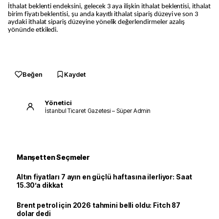
İthalat beklenti endeksini, gelecek 3 aya ilişkin ithalat beklentisi, ithalat
birim fiyatı beklentisi, şu anda kayıtlı ithalat sipariş düzeyi ve son 3
aydaki ithalat sipariş düzeyine yönelik değerlendirmeler azalış
yönünde etkiledi.
Beğen
Kaydet
Yönetici
İstanbul Ticaret Gazetesi – Süper Admin
Manşetten Seçmeler
Altın fiyatları 7 ayın en güçlü haftasına ilerliyor: Saat
15.30’a dikkat
Brent petrol için 2026 tahmini belli oldu: Fitch 87
dolar dedi