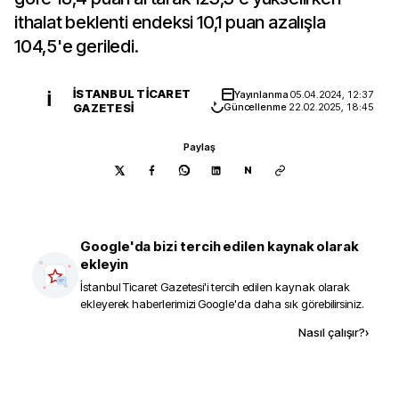
ithalat beklenti endeksi 10,1 puan azalışla
104,5'e geriledi.
İSTANBUL TICARET
Yayınlanma
05.04.2024, 12:37
İ
GAZETESI
Güncellenme
22.02.2025, 18:45
Paylaş
N
Google'da bizi tercih edilen kaynak olarak
ekleyin
İstanbul Ticaret Gazetesi
'i tercih edilen kaynak olarak
ekleyerek haberlerimizi Google'da daha sık görebilirsiniz.
Kaynak ekle
Nasıl çalışır?
›