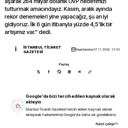
aşarak 264 milyar dolarlık OVP hedefimizi
tutturmak amacındayız. Kasım, aralık ayında
rekor denemeleri yine yapacağız, şu an iyi
gidiyoruz. İlk 6 gün itibarıyla yüzde 4,5'lik bir
artışımız var." dedi.
İSTANBUL TICARET
İ
Yayınlanma
07.11.2024, 13:42
GAZETESI
Paylaş
N
Google'da bizi tercih edilen kaynak olarak
ekleyin
İstanbul Ticaret Gazetesi
'i tercih edilen kaynak olarak
ekleyerek haberlerimizi Google'da daha sık görebilirsiniz.
Kaynak ekle
Nasıl çalışır?
›