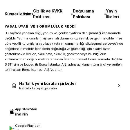
Gizlilik ve KVKK
Doğrulama
Yayın
Künye
•
İletişim
•
•
•
Politikası
Politikası
İlkeleri
YASAL UYARI VE SORUMLULUK REDDİ
Bu sayfada yer alan bilgi, yorum ve içerikler yatırım danışmanlığı kapsamında
değildir. Yatırım kararları, kişisel mali durumunuz ile risk ve getiri tercihlerinize
göre yetkili kurumlarla yapılacak yatırım danışmanlığı sözleşmesi çerçevesinde
değerlendirilmelidir. İçeriklerin doğruluğu ve güncelliği için azami özen
gösterilmekle birlikte, olası hata, eksiklik, gecikme veya bu bilgilerin
kullanımından doğabilecek zararlardan İstanbul Ticaret Odası sorumlu değildir.
BIST isim ve logosu ile Borsa İstanbul A.Ş. adına açıklanan tüm bilgi ve verilerin
telif hakları Borsa İstanbul A.Ş.’ye aittir.
Haftalık yeni kurulan şirketler
Haftalık listeye göz atın
App Store'dan
indirin
Google Play'den