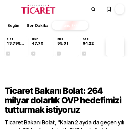
Bugün
Son Dakika
Finans
EKSTRA
BIST
USD
EUR
GBP
13.798,82
47,70
55,01
64,22
PİYASA
VERİLERİ
+0,70%
+0,16%
+0,00%
+0,08%
Ekonomi
Ticaret Bakanı Bolat: 264
milyar dolarlık OVP hedefimizi
tutturmak istiyoruz
Ticaret Bakanı Bolat, "Kalan 2 ayda da geçen yılı