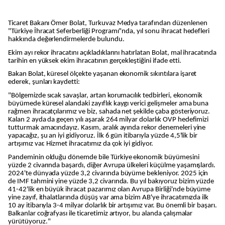
Ticaret Bakanı Ömer Bolat, Turkuvaz Medya tarafından düzenlenen
"Türkiye İhracat Seferberliği Programı"nda, yıl sonu ihracat hedefleri
hakkında değerlendirmelerde bulundu.
Ekim ayı rekor ihracatını açıkladıklarını hatırlatan Bolat, mal ihracatında
tarihin en yüksek ekim ihracatının gerçekleştiğini ifade etti.
Bakan Bolat, küresel ölçekte yaşanan ekonomik sıkıntılara işaret
ederek, şunları kaydetti:
"Bölgemizde sıcak savaşlar, artan korumacılık tedbirleri, ekonomik
büyümede küresel alandaki zayıflık kaygı verici gelişmeler ama buna
rağmen ihracatçılarımız ve biz, sahada net şekilde çaba gösteriyoruz.
Kalan 2 ayda da geçen yılı aşarak 264 milyar dolarlık OVP hedefimizi
tutturmak amacındayız. Kasım, aralık ayında rekor denemeleri yine
yapacağız, şu an iyi gidiyoruz. İlk 6 gün itibarıyla yüzde 4,5'lik bir
artışımız var. Hizmet ihracatımız da çok iyi gidiyor.
Pandeminin olduğu dönemde bile Türkiye ekonomik büyümesini
yüzde 2 civarında başardı, diğer Avrupa ülkeleri küçülme yaşamışlardı.
2024'te dünyada yüzde 3,2 civarında büyüme bekleniyor. 2025 için
de IMF tahmini yine yüzde 3,2 civarında. Bu yıl bakıyoruz bizim yüzde
41-42'lik en büyük ihracat pazarımız olan Avrupa Birliği'nde büyüme
yine zayıf, ithalatlarında düşüş var ama bizim AB'ye ihracatımızda ilk
10 ay itibarıyla 3-4 milyar dolarlık bir artışımız var. Bu önemli bir başarı.
Balkanlar coğrafyası ile ticaretimiz artıyor, bu alanda çalışmalar
yürütüyoruz."