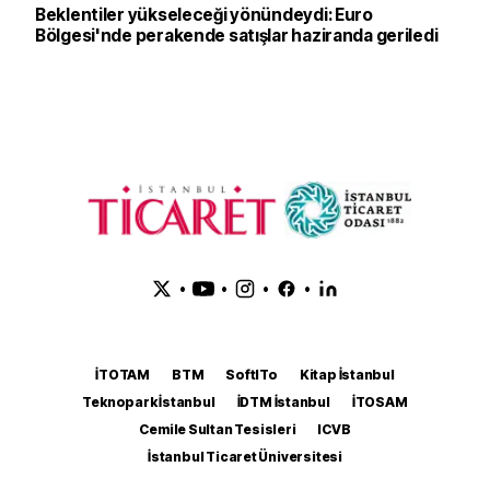
Beklentiler yükseleceği yönündeydi: Euro
Bölgesi'nde perakende satışlar haziranda geriledi
•
•
•
•
İTOTAM
BTM
SoftITo
Kitap İstanbul
Teknopark İstanbul
İDTM İstanbul
İTOSAM
Cemile Sultan Tesisleri
ICVB
İstanbul Ticaret Üniversitesi