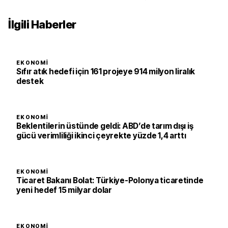
İlgili Haberler
EKONOMI
Sıfır atık hedefi için 161 projeye 914 milyon liralık
destek
EKONOMI
Beklentilerin üstünde geldi: ABD’de tarım dışı iş
gücü verimliliği ikinci çeyrekte yüzde 1,4 arttı
EKONOMI
Ticaret Bakanı Bolat: Türkiye-Polonya ticaretinde
yeni hedef 15 milyar dolar
EKONOMI