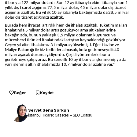
itibarıyla 122 milyar dolardı. Son 12 ay itibarıyla ekim itibarıyla son 1
yıllık dış ticaret açığımız 77,5 milyar dolar, 45 milyar dolar dış ticaret
açığımızı azalttık. Bu yıl ilk 10 ay itibarıyla baktığımızda da 28,5 milyar
dolar dış ticaret açığımızı azalttık.
Burada hem ihracatı artırdık hem de ithalatı azalttık. Tüketim malları
ithalatında 5 milyar dolar artış gözüküyor ama alt kalemlerine
baktığınızda, bunun yaklaşık 3,5 milyar dolarının kuyumcu ve
mücevherci ürünleri ithalatındaki artıştan kaynaklandığı gözüküyor.
Geçen yıl altın ithalatımız 31 milyara yükselmişti. Eğer Hazine ve
Maliye Bakanlığı ile biz tedbirler almasak, kota getirmeseydik 40
milyarı aşacak duruma gidiyordu. Çeşitli yöntemlerle bunu
geriletmeye çalışıyoruz. Bu sene ilk 10 ay itibarıyla işlenmemiş ya da
yarı işlenmiş altın ithalatımızda 13,7 milyar dolar azalma var."
Beğen
Kaydet
Servet Sena Sorkun
İstanbul Ticaret Gazetesi – SEO Editörü