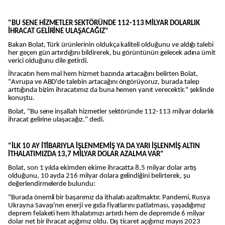
"BU SENE HİZMETLER SEKTÖRÜNDE 112-113 MİLYAR DOLARLIK
İHRACAT GELİRİNE ULAŞACAĞIZ"
Bakan Bolat, Türk ürünlerinin oldukça kaliteli olduğunu ve aldığı talebi
her geçen gün artırdığını bildirerek, bu görüntünün gelecek adına ümit
verici olduğunu dile getirdi.
İhracatın hem mal hem hizmet bazında artacağını belirten Bolat,
"Avrupa ve ABD'de talebin artacağını öngörüyoruz, burada talep
arttığında bizim ihracatımız da buna hemen yanıt verecektir." şeklinde
konuştu.
Bolat, "Bu sene inşallah hizmetler sektöründe 112-113 milyar dolarlık
ihracat gelirine ulaşacağız." dedi.
"İLK 10 AY İTİBARIYLA İŞLENMEMİŞ YA DA YARI İŞLENMİŞ ALTIN
İTHALATIMIZDA 13,7 MİLYAR DOLAR AZALMA VAR"
Bolat, son 1 yılda ekimden ekime ihracatta 8,5 milyar dolar artış
olduğunu, 10 ayda 216 milyar dolara gelindiğini belirterek, şu
değerlendirmelerde bulundu:
"Burada önemli bir başarımız da ithalatı azaltmaktır. Pandemi, Rusya
Ukrayna Savaşı'nın enerji ve gıda fiyatlarını patlatması, yaşadığımız
deprem felaketi hem ithalatımızı artırdı hem de depremde 6 milyar
dolar net bir ihracat açığımız oldu. Dış ticaret açığımız mayıs 2023