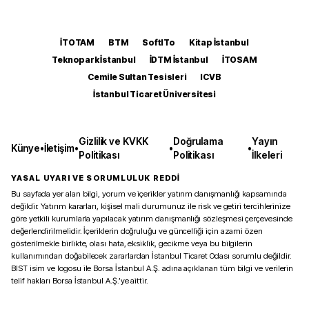
İTOTAM
BTM
SoftITo
Kitap İstanbul
Teknopark İstanbul
İDTM İstanbul
İTOSAM
Cemile Sultan Tesisleri
ICVB
İstanbul Ticaret Üniversitesi
Gizlilik ve KVKK
Doğrulama
Yayın
Künye
•
İletişim
•
•
•
Politikası
Politikası
İlkeleri
YASAL UYARI VE SORUMLULUK REDDİ
Bu sayfada yer alan bilgi, yorum ve içerikler yatırım danışmanlığı kapsamında
değildir. Yatırım kararları, kişisel mali durumunuz ile risk ve getiri tercihlerinize
göre yetkili kurumlarla yapılacak yatırım danışmanlığı sözleşmesi çerçevesinde
değerlendirilmelidir. İçeriklerin doğruluğu ve güncelliği için azami özen
gösterilmekle birlikte, olası hata, eksiklik, gecikme veya bu bilgilerin
kullanımından doğabilecek zararlardan İstanbul Ticaret Odası sorumlu değildir.
BIST isim ve logosu ile Borsa İstanbul A.Ş. adına açıklanan tüm bilgi ve verilerin
telif hakları Borsa İstanbul A.Ş.’ye aittir.