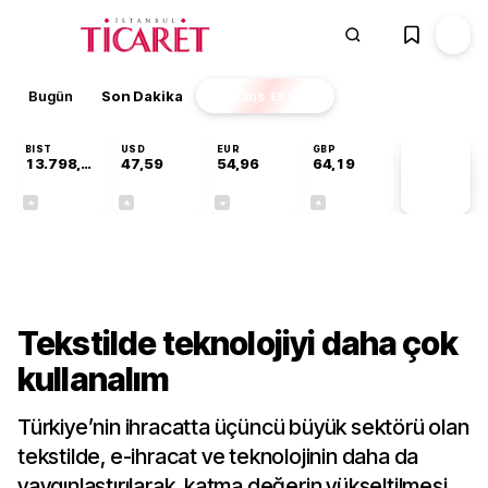
Bugün
Son Dakika
Finans
EKSTRA
BIST
USD
EUR
GBP
13.798,82
47,59
54,96
64,19
PİYASA
VERİLERİ
+0,70%
+0,05%
-0,09%
+0,14%
Sektörel
Tekstilde teknolojiyi daha çok
kullanalım
Türkiye’nin ihracatta üçüncü büyük sektörü olan
tekstilde, e-ihracat ve teknolojinin daha da
yaygınlaştırılarak, katma değerin yükseltilmesi