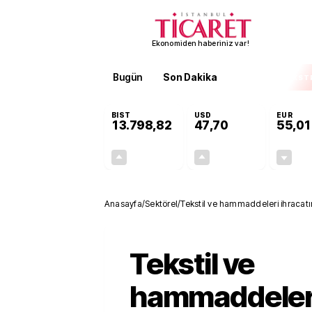
Ekonomiden haberiniz var!
Bugün
Son Dakika
Finans
EKST
BIST
USD
EUR
13.798,82
47,70
55,01
+0,70%
+0,17%
95,68
0,08
Anasayfa
/
Sektörel
/
Tekstil ve hammaddeleri ihraca
Tekstil ve
hammaddeler