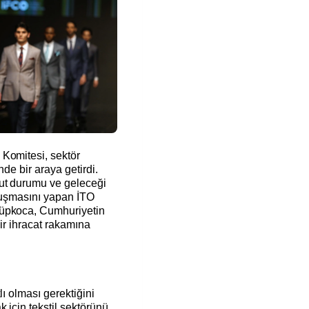
Komitesi, sektör
nde bir araya getirdi.
ut durumu ve geleceği
onuşmasını yapan İTO
yüpkoca, Cumhuriyetin
bir ihracat rakamına
lı olması gerektiğini
 için tekstil sektörünü