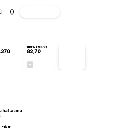
ÜYE
CANLI BORSA
Girişi
BRENTSPOT
.370
82,70
PİYASA
VERİLERİ
-0,78%
-0,10%
+0,00
-0,08
lü haftasına
t
 çıktı: