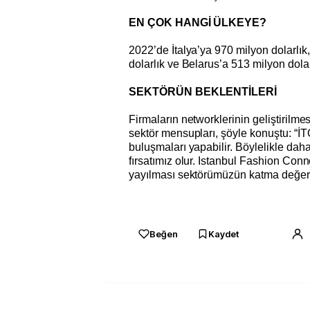
EN ÇOK HANGİ ÜLKEYE?
2022’de İtalya’ya 970 milyon dolarlı
dolarlık ve Belarus’a 513 milyon dolarl
SEKTÖRÜN BEKLENTİLERİ
Firmaların networklerinin geliştirilmes
sektör mensupları, şöyle konuştu: “İ
buluşmaları yapabilir. Böylelikle daha
fırsatımız olur. Istanbul Fashion Conne
yayılması sektörümüzün katma değerin
Beğen
Kaydet