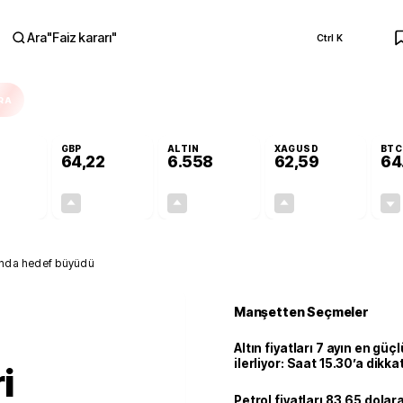
Ara
"
Faiz kararı
"
Ctrl K
RA
GBP
ALTIN
XAGUSD
BTC
64,22
6.558
62,59
64
-0,01%
+0,08%
+1,00%
+1,77%
0,00
0,05
65,19
1,09
tında hedef büyüdü
Manşetten Seçmeler
Altın fiyatları 7 ayın en güç
ilerliyor: Saat 15.30’a dikka
i
Petrol fiyatları 83.65 dolara