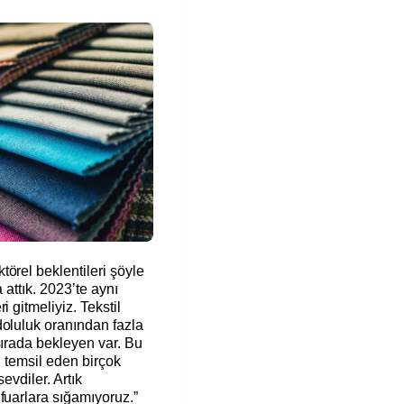
örel beklentileri şöyle
 attık. 2023’te aynı
 gitmeliyiz. Tekstil
doluluk oranından fazla
sırada bekleyen var. Bu
i temsil eden birçok
evdiler. Artık
 fuarlara sığamıyoruz.”