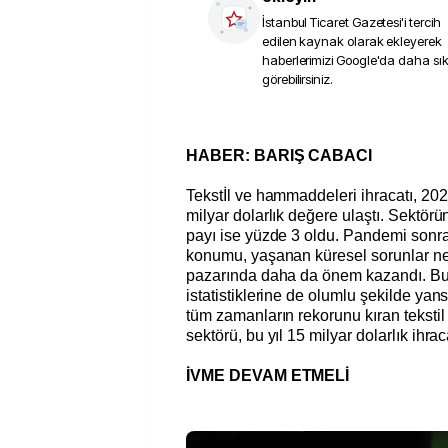
İstanbul Ticaret Gazetesi
'i tercih
edilen kaynak olarak ekleyerek
haberlerimizi Google'da daha sı
görebilirsiniz.
HABER: BARIŞ CABACI
Tekstİl ve hammaddeleri ihracatı, 202
milyar dolarlık değere ulaştı. Sektörü
payı ise yüzde 3 oldu. Pandemi sonras
konumu, yaşanan küresel sorunlar n
pazarında daha da önem kazandı. Bu 
istatistiklerine de olumlu şekilde yan
tüm zamanların rekorunu kıran teksti
sektörü, bu yıl 15 milyar dolarlık ihra
İVME DEVAM ETMELİ