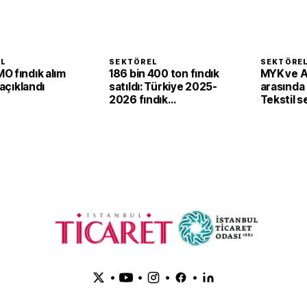
EL
SEKTÖREL
SEKTÖRE
O fındık alım
186 bin 400 ton fındık
MYK ve 
 açıklandı
satıldı: Türkiye 2025-
arasında i
2026 fındık
Tekstil 
sezonunda 2,4 milyar
'yeşil ve d
dolar gelir sağladı
dönüşü
•
•
•
•