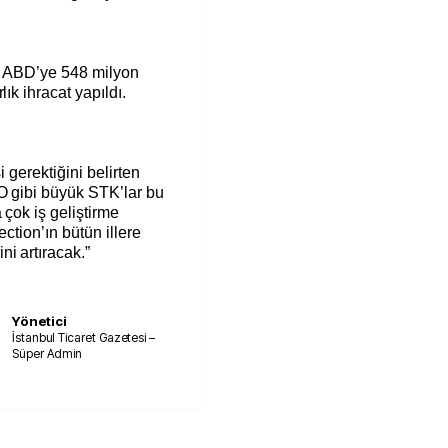
k, ABD’ye 548 milyon
ık ihracat yapıldı.
i gerektiğini belirten
TO gibi büyük STK’lar bu
 çok iş geliştirme
ction’ın bütün illere
i artıracak.”
Yönetici
İstanbul Ticaret Gazetesi –
Süper Admin