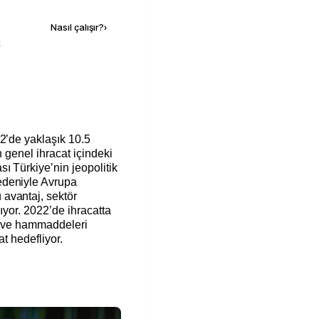
Nasıl çalışır?
›
k
2’de yaklaşık 10.5
n genel ihracat içindeki
ı Türkiye’nin jeopolitik
edeniyle Avrupa
avantaj, sektör
sıyor. 2022’de ihracatta
l ve hammaddeleri
cat hedefliyor.