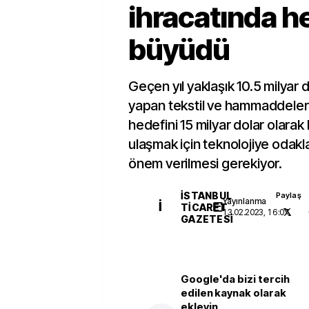
ihracatında h
büyüdü
Geçen yıl yaklaşık 10.5 milyar d
yapan tekstil ve hammaddeleri
hedefini 15 milyar dolar olarak
ulaşmak için teknolojiye odakla
önem verilmesi gerekiyor.
İSTANBUL
Paylaş
Yayınlanma
İ
TICARET
13.02.2023, 16:07
GAZETESI
Google'da bizi tercih
edilen kaynak olarak
ekleyin