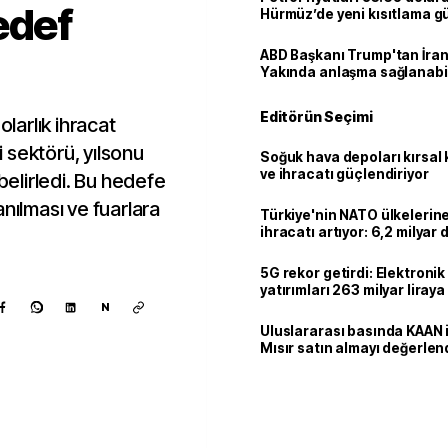
edef
Hürmüz’de yeni kısıtlama 
ABD Başkanı Trump'tan İran
Yakında anlaşma sağlanabil
Editörün Seçimi
olarlık ihracat
 sektörü, yılsonu
Soğuk hava depoları kırsal 
ve ihracatı güçlendiriyor
 belirledi. Bu hedefe
nılması ve fuarlara
Türkiye'nin NATO ülkeleri
ihracatı artıyor: 6,2 milyar d
milyar doları aştı
5G rekor getirdi: Elektroni
yatırımları 263 milyar liraya
N
Uluslararası basında KAAN i
Mısır satın almayı değerlen
Kaynak ekle