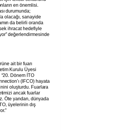
nların en önemlisi.
ası durumunda;
nda olacağı, sanayide
mın da belirli oranda
ksek ihracat hedefiyle
or” değerlendirmesinde
rüne ait bir fuarı
etim Kurulu Üyesi
: “20. Dönem İTO
nnection’ı (IFCO) hayata
rinini oluşturdu. Fuarlara
timizi ancak fuarlar
riz. Öte yandan, dünyada
İTO, üyelerinin dış
or.”