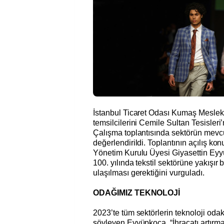
İstanbul Ticaret Odası Kumaş Meslek 
temsilcilerini Cemile Sultan Tesisleri’
Çalışma toplantısında sektörün mevc
değerlendirildi. Toplantının açılış k
Yönetim Kurulu Üyesi Giyasettin Ey
100. yılında tekstil sektörüne yakışır 
ulaşılması gerektiğini vurguladı.
ODAĞIMIZ TEKNOLOJİ
2023’te tüm sektörlerin teknoloji odak
söyleyen Eyyüpkoca, “İhracatı artırmak