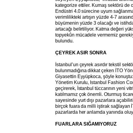
kategorize ettiler. Kumaş sektörü de o
Endüstri 4.0 sürecine uyum sağlanm
verimlilikteki artışın yüzde 4-7 arası
büyümenin yüzde 3 olacağı ve istihda
artacağı belirtiliyor. Katma değeri yü
topyekûn mücadele vermemiz gerekiy
bulundu.
ÇEYREK ASIR SONRA
İstanbul’un çeyrek asırdır tekstil sektö
bulunmadığına dikkat çeken İTO Yön
Giyasettin Eyyüpkoca, şöyle konuştu
Yönetim Kurulu, Istanbul Fashion Co
geçirerek, İstanbul tüccarının yeni vit
katılmamız çok önemli. Oturmuş ticare
sayesinde yurt dışı pazarlara açabili
birçok fuara da milli iştirak sağlayan 
pazarlarda her anlamda yanında oluy
FUARLARA SIĞAMIYORUZ