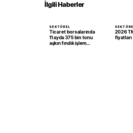
İlgili Haberler
SEKTÖREL
SEKTÖR
Ticaret borsalarında
2026 TM
11 ayda 375 bin tonu
fiyatları
aşkın fındık işlem
gördü