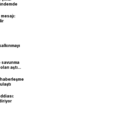
gündemde
 mesajı:
ir
kalkınmayı
ne savunma
oları aştı
k haberleşme
 ulaştı
ddiası:
diriyor