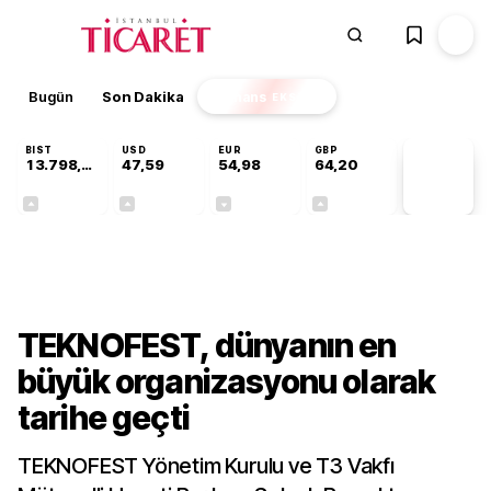
Bugün
Son Dakika
Finans
EKSTRA
BIST
USD
EUR
GBP
13.798,82
47,59
54,98
64,20
PİYASA
VERİLERİ
+0,70%
+0,06%
-0,06%
+0,16%
Gündem
TEKNOFEST, dünyanın en
büyük organizasyonu olarak
tarihe geçti
TEKNOFEST Yönetim Kurulu ve T3 Vakfı