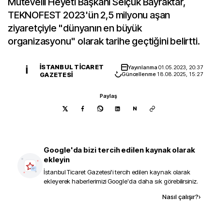
Mütevelli Heyeti Başkanı Selçuk Bayraktar,
TEKNOFEST 2023'ün 2,5 milyonu aşan
ziyaretçiyle "dünyanın en büyük
organizasyonu" olarak tarihe geçtiğini belirtti.
İSTANBUL TICARET
Yayınlanma
01.05.2023, 20:37
İ
GAZETESI
Güncellenme
18.08.2025, 15:27
Paylaş
N
Google'da bizi tercih edilen kaynak olarak
ekleyin
İstanbul Ticaret Gazetesi
'i tercih edilen kaynak olarak
ekleyerek haberlerimizi Google'da daha sık görebilirsiniz.
Kaynak ekle
Nasıl çalışır?
›