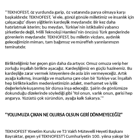
“TEKNOFEST, öz yurdunda garip, öz vatanında parya olmaya karşı
başkaldırıdır. TEKNOFEST, ‘el ele, gönül gönüle milletimiz ve insanlık için
çalışacağız’ diyen yiğitlerin kardeşlik meydanıdır. Bir kez daha
hatırlatmak isterim; bu meydan, Türkiye’nin istikbalini yabancı
şirketlerde değil, Milli Teknoloji Hamlesi’nin öncüsü Türk gençlerinde
görenlerin meydanıdır. TEKNOFEST, bu milletin vicdanı, aydınlık
geleceğimizin mimarı, tam bağımsız ve müreffeh yarınlarımızın
teminatıdır.
Birlikteliğimiz her geçen gün daha da artıyor. Omuz omuza verip her
zorluğu inşallah birlikte aşacağız. Kardeşliğimiz en güçlü hazinemiz. Bu
kardeşliğe zarar vermek isteyenlere de asla izin vermeyeceğiz. Artık
ayağa kalkmış, insanlığa ve mazluma çare olan bir Türkiye var. İnşallah
hep birlikte kadim medeniyetimizin adalet, merhamet ve iyilik
değerleriyle kuşanmış bir dünya inşa edeceğiz. Şairin de gönlümüze
dokunduğu dizelerinde söylediği gibi ‘Yol onun, varlık onun, gerisi hep
angarya. Yüzüstü çok süründün, ayağa kalk Sakarya.’”
“YOLUMUZA ÇIKAN NE OLURSA OLSUN GERİ DÖNMEYECEĞİZ”
TEKNOFEST Yönetim Kurulu ve T3 Vakfı Mütevelli Heyeti Başkanı
Bayraktar, geçen yıl TEKNOFEST'i Cumhuriyetin 100. yılına yakışır bir