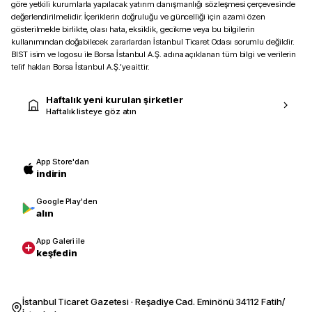
göre yetkili kurumlarla yapılacak yatırım danışmanlığı sözleşmesi çerçevesinde
değerlendirilmelidir. İçeriklerin doğruluğu ve güncelliği için azami özen
gösterilmekle birlikte, olası hata, eksiklik, gecikme veya bu bilgilerin
kullanımından doğabilecek zararlardan İstanbul Ticaret Odası sorumlu değildir.
BIST isim ve logosu ile Borsa İstanbul A.Ş. adına açıklanan tüm bilgi ve verilerin
telif hakları Borsa İstanbul A.Ş.’ye aittir.
Haftalık yeni kurulan şirketler
Haftalık listeye göz atın
App Store'dan
indirin
Google Play'den
alın
App Galeri ile
keşfedin
İstanbul Ticaret Gazetesi · Reşadiye Cad. Eminönü 34112 Fatih/