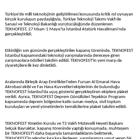
Türkiye'de milli teknolojinin geliştirilmesi konusunda kritik rol oynayan
birçok kuruluşun paydaşlığıyla, Türkiye Teknoloji Takımı Vakfı ile
Sanayi ve Teknoloji Bakanlığı yürütücülüğünde düzenlenen
TEKNOFEST, 27 Nisan-1 Mayıs'ta İstanbul Atatürk Havalimanı'nda
gerçekleştirildi.
Etkinliğin son gününde gerçekleştirilen kapanış töreninde, TEKNOFEST
İstanbul kapsamındaki teknoloji yarışmalarında dereceye giren
yarışmacılara ödülleri takdim edildi. TEKNOFEST'in yeni marşı da
ziyaretçilere ilk kez dinletildi.
Aralarında Birleşik Arap Emirlikleri'nden Fursan Al Emarat Hava
Akrobasi ekibi ve Fas Hava Kuvvetleri ekiplerinin de bulunduğu
TEKNOFEST İstanbul'da uçuş gösterisi gerçekleştiren ekiplere plaket
verildi. Ayrıca, TEKNOFEST Deprem Gönüllüleri Teşekkür Programı
kapsamında deprem bölgesine katkı sunan medya, sivil toplum
kuruluşları ve yerel yönetimlerin temsilcilerine plaket takdim edildi.
TEKNOFEST Yönetim Kurulu ve T3 Vakfı Mütevelli Heyeti Başkanı
Selçuk Bayraktar, kapanış töreninde yaptığı konuşmada, muhteşem
bir TEKNOFEST'i daha başarıyla tamamladıklarını belirterek,
TEKNOFEST'in rekorlar kıra kıra ilerleyen, yarınlarımıza umut veren bir