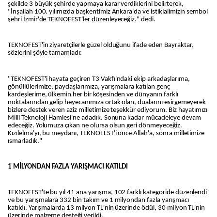
şekilde 3 büyük şehirde yapmaya karar verdiklerini belirterek,
"İnşallah 100. yılımızda başkentimiz Ankara'da ve istiklalimizin sembol
şehri İzmir'de TEKNOFEST'ler düzenleyeceğiz." dedi.
TEKNOFEST'in ziyaretçilerle güzel olduğunu ifade eden Bayraktar,
sözlerini şöyle tamamladı:
"TEKNOFEST'i hayata geçiren T3 Vakfı'ndaki ekip arkadaşlarıma,
gönüllülerimize, paydaşlarımıza, yarışmalara katılan genç
kardeşlerime, ülkemin her bir köşesinden ve dünyanın farklı
noktalarından gelip heyecanımıza ortak olan, dualarını esirgemeyerek
bizlere destek veren aziz milletimize teşekkür ediyorum. Biz hayatımızı
Milli Teknoloji Hamlesi'ne adadık. Sonuna kadar mücadeleye devam
edeceğiz. Yolumuza çıkan ne olursa olsun geri dönmeyeceğiz.
Kızılelma'yı, bu meydanı, TEKNOFEST'i önce Allah'a, sonra milletimize
ısmarladık."
1 MİLYONDAN FAZLA YARIŞMACI KATILDI
TEKNOFEST'te bu yıl 41 ana yarışma, 102 farklı kategoride düzenlendi
ve bu yarışmalara 332 bin takım ve 1 milyondan fazla yarışmacı
katıldı. Yarışmalarda 13 milyon TL'nin üzerinde ödül, 30 milyon TL'nin
üzerinde malzeme desteği verildi.