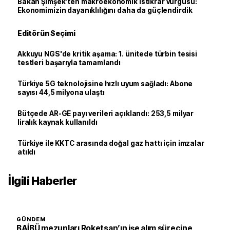
Bakan Şimşek’ten makroekonomik istikrar vurgusu:
Ekonomimizin dayanıklılığını daha da güçlendirdik
Editörün Seçimi
Akkuyu NGS'de kritik aşama: 1. ünitede türbin tesisi
testleri başarıyla tamamlandı
Türkiye 5G teknolojisine hızlı uyum sağladı: Abone
sayısı 44,5 milyona ulaştı
Bütçede AR-GE payı verileri açıklandı: 253,5 milyar
liralık kaynak kullanıldı
Türkiye ile KKTC arasında doğal gaz hattı için imzalar
atıldı
İlgili Haberler
GÜNDEM
BAİBÜ mezunları Roketsan’ın işe alım sürecine