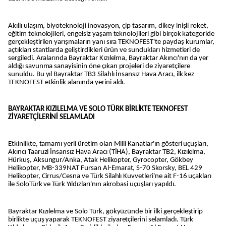
Akıllı ulaşım, biyoteknoloji inovasyon, çip tasarım, dikey inişli roket,
eğitim teknolojileri, engelsiz yaşam teknolojileri gibi birçok kategoride
gerçekleştirilen yarışmaların yanı sıra TEKNOFEST'te paydaş kurumlar,
açtıkları stantlarda geliştirdikleri ürün ve sundukları hizmetleri de
sergiledi. Aralarında Bayraktar Kızılelma, Bayraktar Akıncı'nın da yer
aldığı savunma sanayisinin öne çıkan projeleri de ziyaretçilere
sunuldu. Bu yıl Bayraktar TB3 Silahlı İnsansız Hava Aracı, ilk kez
TEKNOFEST etkinlik alanında yerini aldı.
BAYRAKTAR KIZILELMA VE SOLO TÜRK BİRLİKTE TEKNOFEST
ZİYARETÇİLERİNİ SELAMLADI
Etkinlikte, tamamı yerli üretim olan Milli Kanatlar'ın gösteri uçuşları,
Akıncı Taaruzi İnsansız Hava Aracı (TİHA), Bayraktar TB2, Kızılelma,
Hürkuş, Aksungur/Anka, Atak Helikopter, Gyrocopter, Gökbey
Helikopter, MB-339NAT Fursan Al-Emarat, S-70 Skorsky, BEL 429
Helikopter, Cirrus/Cesna ve Türk Silahlı Kuvvetleri'ne ait F-16 uçakları
ile SoloTürk ve Türk Yıldızları'nın akrobasi uçuşları yapıldı.
Bayraktar Kızılelma ve Solo Türk, gökyüzünde bir ilki gerçekleştirip
birlikte uçuş yaparak TEKNOFEST ziyaretçilerini selamladı. Türk