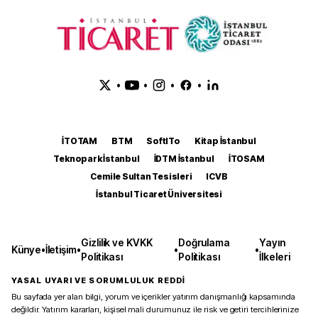
•
•
•
•
İTOTAM
BTM
SoftITo
Kitap İstanbul
Teknopark İstanbul
İDTM İstanbul
İTOSAM
Cemile Sultan Tesisleri
ICVB
İstanbul Ticaret Üniversitesi
Gizlilik ve KVKK
Doğrulama
Yayın
Künye
•
İletişim
•
•
•
Politikası
Politikası
İlkeleri
YASAL UYARI VE SORUMLULUK REDDİ
Bu sayfada yer alan bilgi, yorum ve içerikler yatırım danışmanlığı kapsamında
değildir. Yatırım kararları, kişisel mali durumunuz ile risk ve getiri tercihlerinize