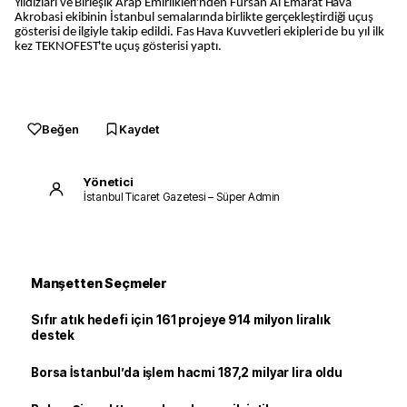
Yıldızları ve Birleşik Arap Emirlikleri'nden Fursan Al Emarat Hava
Akrobasi ekibinin İstanbul semalarında birlikte gerçekleştirdiği uçuş
gösterisi de ilgiyle takip edildi. Fas Hava Kuvvetleri ekipleri de bu yıl ilk
kez TEKNOFEST'te uçuş gösterisi yaptı.
Beğen
Kaydet
Yönetici
İstanbul Ticaret Gazetesi – Süper Admin
Manşetten Seçmeler
Sıfır atık hedefi için 161 projeye 914 milyon liralık
destek
Borsa İstanbul’da işlem hacmi 187,2 milyar lira oldu