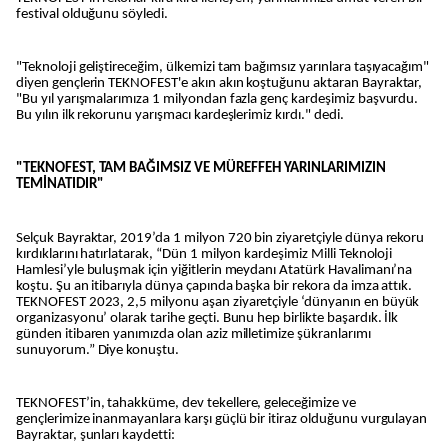
festival olduğunu söyledi.
"Teknoloji geliştireceğim, ülkemizi tam bağımsız yarınlara taşıyacağım"
diyen gençlerin TEKNOFEST'e akın akın koştuğunu aktaran Bayraktar,
"Bu yıl yarışmalarımıza 1 milyondan fazla genç kardeşimiz başvurdu.
Bu yılın ilk rekorunu yarışmacı kardeşlerimiz kırdı." dedi.
"TEKNOFEST, TAM BAĞIMSIZ VE MÜREFFEH YARINLARIMIZIN
TEMİNATIDIR"
Selçuk Bayraktar, 2019’da 1 milyon 720 bin ziyaretçiyle dünya rekoru
kırdıklarını hatırlatarak, “Dün 1 milyon kardeşimiz Milli Teknoloji
Hamlesi’yle buluşmak için yiğitlerin meydanı Atatürk Havalimanı’na
koştu. Şu an itibarıyla dünya çapında başka bir rekora da imza attık.
TEKNOFEST 2023, 2,5 milyonu aşan ziyaretçiyle ‘dünyanın en büyük
organizasyonu’ olarak tarihe geçti. Bunu hep birlikte başardık. İlk
günden itibaren yanımızda olan aziz milletimize şükranlarımı
sunuyorum.” Diye konuştu.
TEKNOFEST’in, tahakküme, dev tekellere, geleceğimize ve
gençlerimize inanmayanlara karşı güçlü bir itiraz olduğunu vurgulayan
Bayraktar, şunları kaydetti: