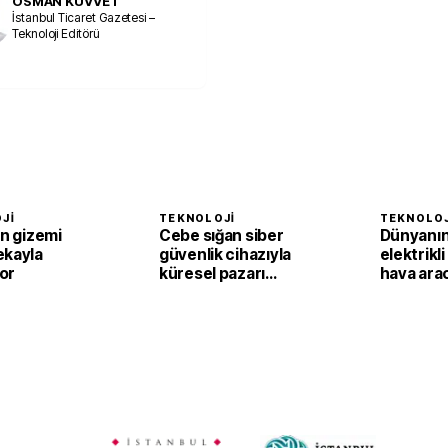
OSMAN KUVVET
İstanbul Ticaret Gazetesi –
Teknoloji Editörü
JI
TEKNOLOJI
TEKNOLOJ
ın gizemi
Cebe sığan siber
Dünyanın 
ekayla
güvenlik cihazıyla
elektrikli
or
küresel pazarı
hava ara
hedefliyor