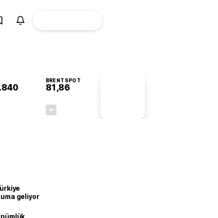
ÜYE
CANLI BORSA
Girişi
BRENTSPOT
.840
81,86
PİYASA
VERİLERİ
+0,18%
-1,11%
+0,00
-0,92
Türkiye
onuma geliyor
dönümlük