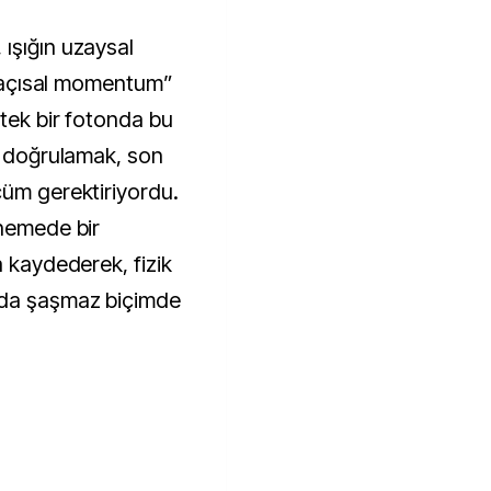
ışığın uzaysal
el açısal momentum”
 tek bir fotonda bu
nı doğrulamak, son
çüm gerektiriyordu.
enemede bir
a kaydederek, fizik
 da şaşmaz biçimde