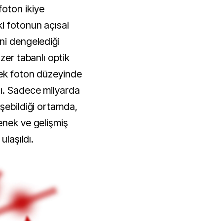
oton ikiye
i fotonun açısal
ni dengelediği
zer tabanlı optik
tek foton düzeyinde
ı. Sadece milyarda
şebildiği ortamda,
enek ve gelişmiş
ulaşıldı.