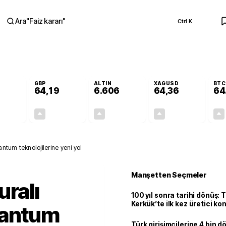
Ara
"
Faiz kararı
"
Ctrl K
RA
GBP
ALTIN
XAGUSD
BTC
64,19
6.606
64,36
64
+0,04%
+0,03%
+1,75%
+4,65%
0,02
0,02
113,77
2,86
ntum teknolojilerine yeni yol
Manşetten Seçmeler
uralı
100 yıl sonra tarihi dönüş: 
Kerkük’te ilk kez üretici k
uantum
Türk girişimcilerine 4 bin 