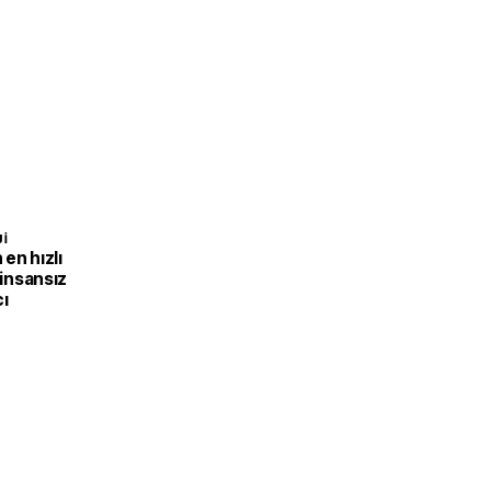
I
en hızlı
 insansız
cı