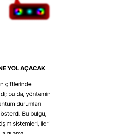
NE YOL AÇACAK
n çiftlerinde
di; bu da, yöntemin
antum durumları
gösterdi. Bu bulgu,
şim sistemleri, ileri
s algılama