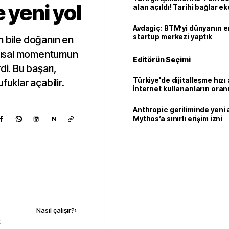
e yeni yol
alan açıldı! Tarihi bağlar 
ortaklığa dönüşüyor
Avdagiç: BTM’yi dünyanın en 
startup merkezi yaptık
nun bile doğanın en
 açısal momentumun
Editörün Seçimi
. Bu başarı,
Türkiye'de dijitalleşme hızı 
fuklar açabilir.
İnternet kullananların oran
92,3'e yükseldi
Anthropic geriliminde yeni 
Mythos’a sınırlı erişim izni
N
Kaynak ekle
Nasıl çalışır?
›
k