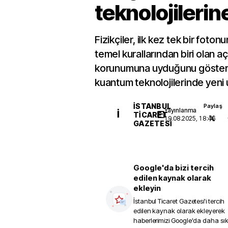
teknolojilerin
Fizikçiler, ilk kez tek bir foto
temel kurallarından biri olan
korunumuna uyduğunu gösterdi
kuantum teknolojilerinde yeni u
İSTANBUL
Paylaş
Yayınlanma
İ
TICARET
19.08.2025, 18:46
GAZETESI
Google'da bizi tercih
edilen kaynak olarak
ekleyin
İstanbul Ticaret Gazetesi
'i tercih
edilen kaynak olarak ekleyerek
haberlerimizi Google'da daha sı