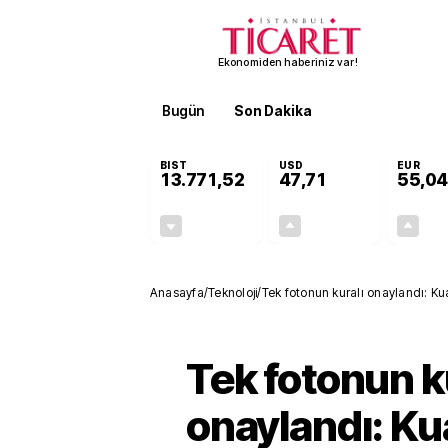
Ekonomiden haberiniz var!
Bugün
Son Dakika
Finans
EKST
BIST
USD
EUR
13.771,52
47,71
55,04
-0,20%
+0,17%
-27,30
0,08
Anasayfa
/
Teknoloji
/
Tek fotonun kuralı onaylandı: Kua
Tek fotonun k
onaylandı: K