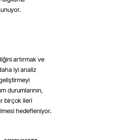
 sunuyor.
liğini artırmak ve
aha iyi analiz
geliştirmeyi
tum durumlarının,
 birçok ileri
lmesi hedefleniyor.