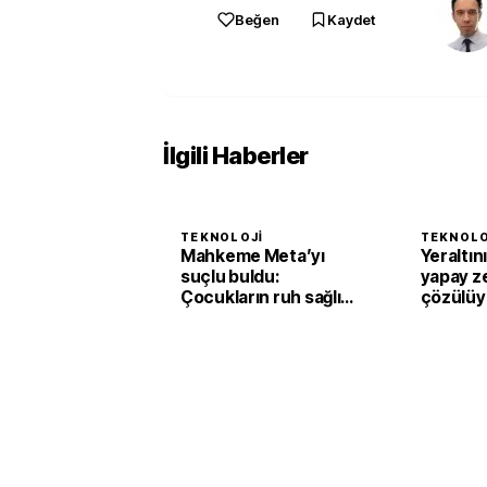
Beğen
Kaydet
İlgili Haberler
TEKNOLOJI
TEKNOLO
Mahkeme Meta’yı
Yeraltın
suçlu buldu:
yapay z
Çocukların ruh sağlığı
çözülüy
davasında 567 milyon
dolarlık ceza