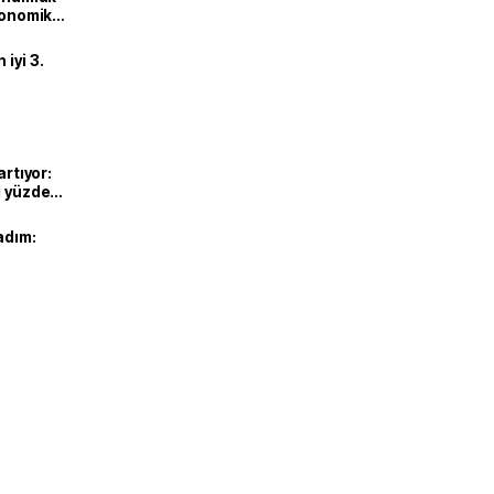
ekonomik
iyi 3.
artıyor:
ı yüzde
adım: