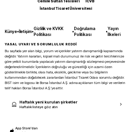
Cemile Sultan Tesisleri
ICVB
İstanbul Ticaret Üniversitesi
Gizlilik ve KVKK
Doğrulama
Yayın
Künye
•
İletişim
•
•
•
Politikası
Politikası
İlkeleri
YASAL UYARI VE SORUMLULUK REDDİ
Bu sayfada yer alan bilgi, yorum ve içerikler yatırım danışmanlığı kapsamında
değildir. Yatırım kararları, kişisel mali durumunuz ile risk ve getiri tercihlerinize
göre yetkili kurumlarla yapılacak yatırım danışmanlığı sözleşmesi çerçevesinde
değerlendirilmelidir. İçeriklerin doğruluğu ve güncelliği için azami özen
gösterilmekle birlikte, olası hata, eksiklik, gecikme veya bu bilgilerin
kullanımından doğabilecek zararlardan İstanbul Ticaret Odası sorumlu değildir.
BIST isim ve logosu ile Borsa İstanbul A.Ş. adına açıklanan tüm bilgi ve verilerin
telif hakları Borsa İstanbul A.Ş.’ye aittir.
Haftalık yeni kurulan şirketler
Haftalık listeye göz atın
App Store'dan