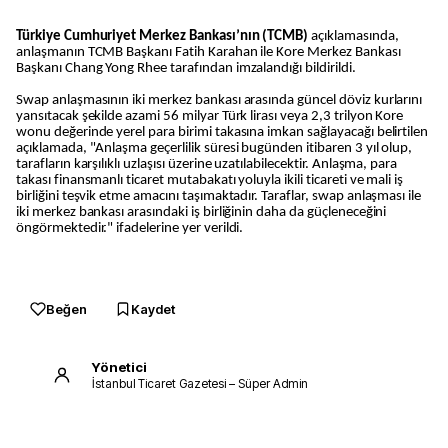
Türkiye Cumhuriyet Merkez Bankası’nın (TCMB)
açıklamasında,
anlaşmanın TCMB Başkanı Fatih Karahan ile Kore Merkez Bankası
Başkanı Chang Yong Rhee tarafından imzalandığı bildirildi.
Swap anlaşmasının iki merkez bankası arasında güncel döviz kurlarını
yansıtacak şekilde azami 56 milyar Türk lirası veya 2,3 trilyon Kore
wonu değerinde yerel para birimi takasına imkan sağlayacağı belirtilen
açıklamada, "Anlaşma geçerlilik süresi bugünden itibaren 3 yıl olup,
tarafların karşılıklı uzlaşısı üzerine uzatılabilecektir. Anlaşma, para
takası finansmanlı ticaret mutabakatı yoluyla ikili ticareti ve mali iş
birliğini teşvik etme amacını taşımaktadır. Taraflar, swap anlaşması ile
iki merkez bankası arasındaki iş birliğinin daha da güçleneceğini
öngörmektedir." ifadelerine yer verildi.
Beğen
Kaydet
Yönetici
İstanbul Ticaret Gazetesi – Süper Admin