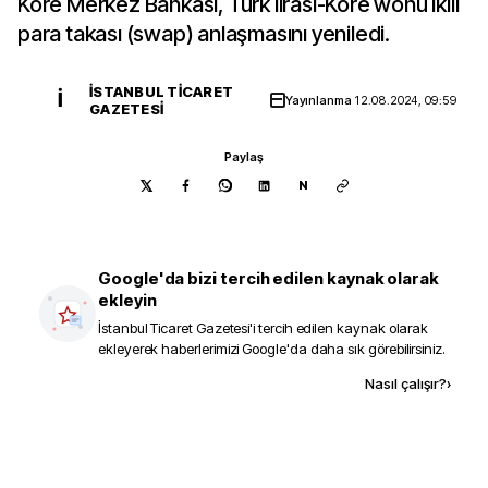
Kore Merkez Bankası, Türk lirası-Kore wonu ikili
para takası (swap) anlaşmasını yeniledi.
İSTANBUL TICARET
İ
Yayınlanma
12.08.2024, 09:59
GAZETESI
Paylaş
N
Google'da bizi tercih edilen kaynak olarak
ekleyin
İstanbul Ticaret Gazetesi
'i tercih edilen kaynak olarak
ekleyerek haberlerimizi Google'da daha sık görebilirsiniz.
Kaynak ekle
Nasıl çalışır?
›