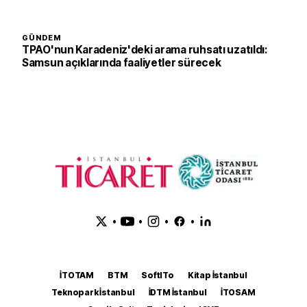
GÜNDEM
TPAO'nun Karadeniz'deki arama ruhsatı uzatıldı:
Samsun açıklarında faaliyetler sürecek
•
•
•
•
İTOTAM
BTM
SoftITo
Kitap İstanbul
Teknopark İstanbul
İDTM İstanbul
İTOSAM