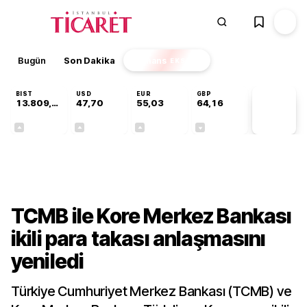
Bugün
Son Dakika
Finans
EKSTRA
BIST
USD
EUR
GBP
13.809,07
47,70
55,03
64,16
PİYASA
VERİLERİ
+0,07%
+0,17%
+0,04%
-0,03%
Gündem
TCMB ile Kore Merkez Bankası
ikili para takası anlaşmasını
yeniledi
Türkiye Cumhuriyet Merkez Bankası (TCMB) ve