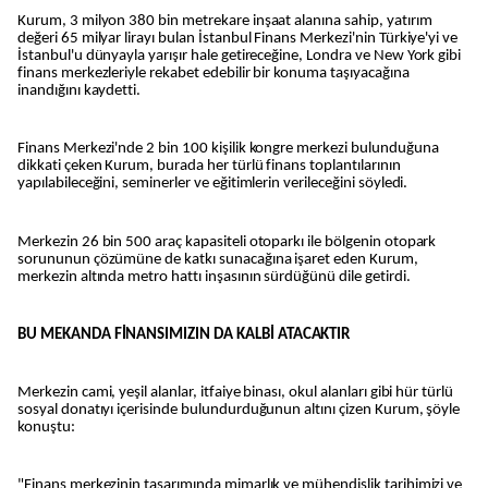
Kurum, 3 milyon 380 bin metrekare inşaat alanına sahip, yatırım
değeri 65 milyar lirayı bulan İstanbul Finans Merkezi'nin Türkiye'yi ve
İstanbul'u dünyayla yarışır hale getireceğine, Londra ve New York gibi
finans merkezleriyle rekabet edebilir bir konuma taşıyacağına
inandığını kaydetti.
Finans Merkezi'nde 2 bin 100 kişilik kongre merkezi bulunduğuna
dikkati çeken Kurum, burada her türlü finans toplantılarının
yapılabileceğini, seminerler ve eğitimlerin verileceğini söyledi.
Merkezin 26 bin 500 araç kapasiteli otoparkı ile bölgenin otopark
sorununun çözümüne de katkı sunacağına işaret eden Kurum,
merkezin altında metro hattı inşasının sürdüğünü dile getirdi.
BU MEKANDA FİNANSIMIZIN DA KALBİ ATACAKTIR
Merkezin cami, yeşil alanlar, itfaiye binası, okul alanları gibi hür türlü
sosyal donatıyı içerisinde bulundurduğunun altını çizen Kurum, şöyle
konuştu:
"Finans merkezinin tasarımında mimarlık ve mühendislik tarihimizi ve