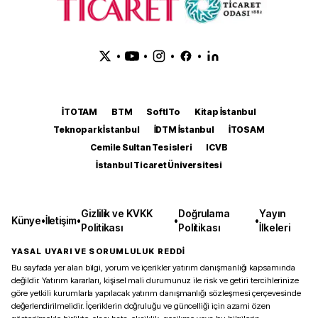
•
•
•
•
İTOTAM
BTM
SoftITo
Kitap İstanbul
Teknopark İstanbul
İDTM İstanbul
İTOSAM
Cemile Sultan Tesisleri
ICVB
İstanbul Ticaret Üniversitesi
Gizlilik ve KVKK
Doğrulama
Yayın
Künye
•
İletişim
•
•
•
Politikası
Politikası
İlkeleri
YASAL UYARI VE SORUMLULUK REDDİ
Bu sayfada yer alan bilgi, yorum ve içerikler yatırım danışmanlığı kapsamında
değildir. Yatırım kararları, kişisel mali durumunuz ile risk ve getiri tercihlerinize
göre yetkili kurumlarla yapılacak yatırım danışmanlığı sözleşmesi çerçevesinde
değerlendirilmelidir. İçeriklerin doğruluğu ve güncelliği için azami özen