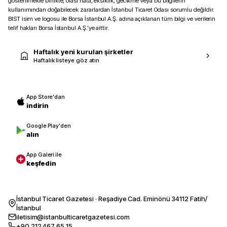
gösterilmekle birlikte, olası hata, eksiklik, gecikme veya bu bilgilerin
kullanımından doğabilecek zararlardan İstanbul Ticaret Odası sorumlu değildir.
BIST isim ve logosu ile Borsa İstanbul A.Ş. adına açıklanan tüm bilgi ve verilerin
telif hakları Borsa İstanbul A.Ş.’ye aittir.
Haftalık yeni kurulan şirketler
Haftalık listeye göz atın
App Store'dan
indirin
Google Play'den
alın
App Galeri ile
keşfedin
İstanbul Ticaret Gazetesi · Reşadiye Cad. Eminönü 34112 Fatih/
İstanbul
iletisim@istanbulticaretgazetesi.com
+90 212 467 65 15