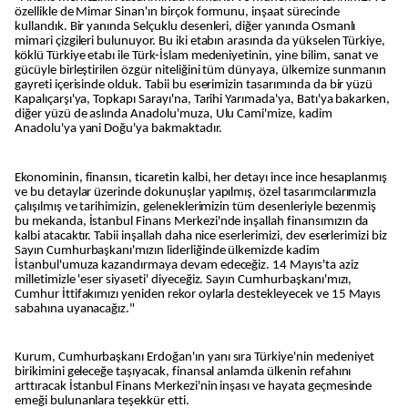
özellikle de Mimar Sinan'ın birçok formunu, inşaat sürecinde
kullandık. Bir yanında Selçuklu desenleri, diğer yanında Osmanlı
mimari çizgileri bulunuyor. Bu iki etabın arasında da yükselen Türkiye,
köklü Türkiye etabı ile Türk-İslam medeniyetinin, yine bilim, sanat ve
gücüyle birleştirilen özgür niteliğini tüm dünyaya, ülkemize sunmanın
gayreti içerisinde olduk. Tabii bu eserimizin tasarımında da bir yüzü
Kapalıçarşı'ya, Topkapı Sarayı'na, Tarihi Yarımada'ya, Batı'ya bakarken,
diğer yüzü de aslında Anadolu'muza, Ulu Cami'mize, kadim
Anadolu'ya yani Doğu'ya bakmaktadır.
Ekonominin, finansın, ticaretin kalbi, her detayı ince ince hesaplanmış
ve bu detaylar üzerinde dokunuşlar yapılmış, özel tasarımcılarımızla
çalışılmış ve tarihimizin, geleneklerimizin tüm desenleriyle bezenmiş
bu mekanda, İstanbul Finans Merkezi'nde inşallah finansımızın da
kalbi atacaktır. Tabii inşallah daha nice eserlerimizi, dev eserlerimizi biz
Sayın Cumhurbaşkanı'mızın liderliğinde ülkemizde kadim
İstanbul'umuza kazandırmaya devam edeceğiz. 14 Mayıs'ta aziz
milletimizle 'eser siyaseti' diyeceğiz. Sayın Cumhurbaşkanı'mızı,
Cumhur İttifakımızı yeniden rekor oylarla destekleyecek ve 15 Mayıs
sabahına uyanacağız."
Kurum, Cumhurbaşkanı Erdoğan'ın yanı sıra Türkiye'nin medeniyet
birikimini geleceğe taşıyacak, finansal anlamda ülkenin refahını
arttıracak İstanbul Finans Merkezi'nin inşası ve hayata geçmesinde
emeği bulunanlara teşekkür etti.