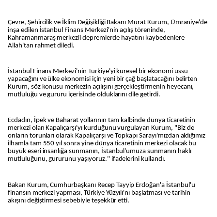
Çevre, Şehircilik ve İklim Değişikliği Bakanı Murat Kurum, Ümraniye'de
inşa edilen İstanbul Finans Merkezi'nin açılış töreninde,
Kahramanmaraş merkezli depremlerde hayatını kaybedenlere
Allah'tan rahmet diledi.
İstanbul Finans Merkezi'nin Türkiye'yi küresel bir ekonomi üssü
yapacağını ve ülke ekonomisi için yeni bir çağ başlatacağını belirten
Kurum, söz konusu merkezin açılışını gerçekleştirmenin heyecanı,
mutluluğu ve gururu içerisinde olduklarını dile getirdi.
Ecdadın, İpek ve Baharat yollarının tam kalbinde dünya ticaretinin
merkezi olan Kapalıçarşı'yı kurduğunu vurgulayan Kurum, "Biz de
onların torunları olarak Kapalıçarşı ve Topkapı Sarayı'mızdan aldığımız
ilhamla tam 550 yıl sonra yine dünya ticaretinin merkezi olacak bu
büyük eseri insanlığa sunmanın, İstanbul'umuza sunmanın haklı
mutluluğunu, gururunu yaşıyoruz." ifadelerini kullandı.
Bakan Kurum, Cumhurbaşkanı Recep Tayyip Erdoğan'a İstanbul'u
finansın merkezi yapması, Türkiye Yüzyılı'nı başlatması ve tarihin
akışını değiştirmesi sebebiyle teşekkür etti.