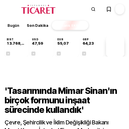
Bugün
Son Dakika
Finans
EKSTRA
BIST
USD
EUR
GBP
13.768,80
47,59
55,07
64,23
PİYASA
VERİLERİ
+0,48%
+0,06%
+0,11%
+0,21%
Gündem
'Tasarımında Mimar Sinan'ın
birçok formunu inşaat
sürecinde kullandık'
Çevre, Şehircilik ve İklim Değişikliği Bakanı