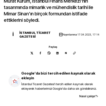
Murat Kurum, İstanbul Finans Merkezi'nin
tasarımında mimarlık ve mühendislik tarihi ile
Mimar Sinan'ın birçok formundan istifade
ettiklerini söyledi.
İSTANBUL TICARET
İ
Yayınlanma
17.04.2023, 17:14
GAZETESI
Paylaş
N
Google'da bizi tercih edilen kaynak olarak
ekleyin
İstanbul Ticaret Gazetesi
'i tercih edilen kaynak olarak
ekleyerek haberlerimizi Google'da daha sık görebilirsiniz.
Kaynak ekle
Nasıl çalışır?
›