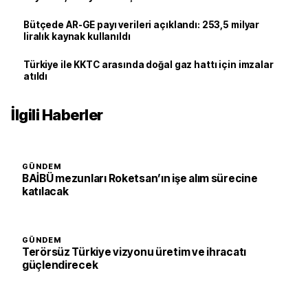
Bütçede AR-GE payı verileri açıklandı: 253,5 milyar
liralık kaynak kullanıldı
Türkiye ile KKTC arasında doğal gaz hattı için imzalar
atıldı
İlgili Haberler
GÜNDEM
BAİBÜ mezunları Roketsan’ın işe alım sürecine
katılacak
GÜNDEM
Terörsüz Türkiye vizyonu üretim ve ihracatı
güçlendirecek