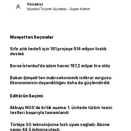
Yönetici
İstanbul Ticaret Gazetesi – Süper Admin
Manşetten Seçmeler
Sıfır atık hedefi için 161 projeye 914 milyon liralık
destek
Borsa İstanbul’da işlem hacmi 187,2 milyar lira oldu
Bakan Şimşek’ten makroekonomik istikrar vurgusu:
Ekonomimizin dayanıklılığını daha da güçlendirdik
Editörün Seçimi
Akkuyu NGS'de kritik aşama: 1. ünitede türbin tesisi
testleri başarıyla tamamlandı
Türkiye 5G teknolojisine hızlı uyum sağladı: Abone
sayısı 44,5 milyona ulaştı