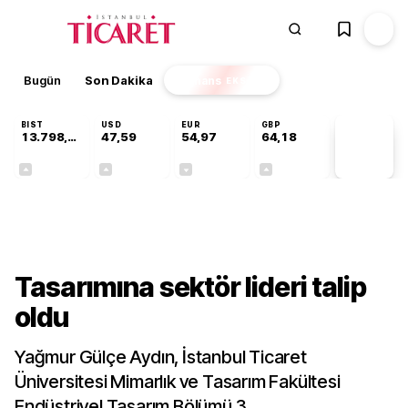
Bugün
Son Dakika
Finans
EKSTRA
BIST
USD
EUR
GBP
13.798,82
47,59
54,97
64,18
PİYASA
VERİLERİ
+0,70%
+0,05%
-0,08%
+0,13%
Gündem
Tasarımına sektör lideri talip
oldu
Yağmur Gülçe Aydın, İstanbul Ticaret
Üniversitesi Mimarlık ve Tasarım Fakültesi
Endüstriyel Tasarım Bölümü 3.