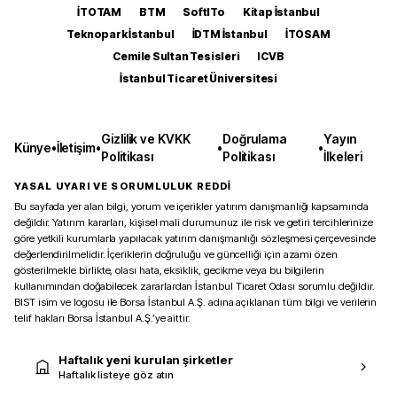
İTOTAM
BTM
SoftITo
Kitap İstanbul
Teknopark İstanbul
İDTM İstanbul
İTOSAM
Cemile Sultan Tesisleri
ICVB
İstanbul Ticaret Üniversitesi
Gizlilik ve KVKK
Doğrulama
Yayın
Künye
•
İletişim
•
•
•
Politikası
Politikası
İlkeleri
YASAL UYARI VE SORUMLULUK REDDİ
Bu sayfada yer alan bilgi, yorum ve içerikler yatırım danışmanlığı kapsamında
değildir. Yatırım kararları, kişisel mali durumunuz ile risk ve getiri tercihlerinize
göre yetkili kurumlarla yapılacak yatırım danışmanlığı sözleşmesi çerçevesinde
değerlendirilmelidir. İçeriklerin doğruluğu ve güncelliği için azami özen
gösterilmekle birlikte, olası hata, eksiklik, gecikme veya bu bilgilerin
kullanımından doğabilecek zararlardan İstanbul Ticaret Odası sorumlu değildir.
BIST isim ve logosu ile Borsa İstanbul A.Ş. adına açıklanan tüm bilgi ve verilerin
telif hakları Borsa İstanbul A.Ş.’ye aittir.
Haftalık yeni kurulan şirketler
Haftalık listeye göz atın