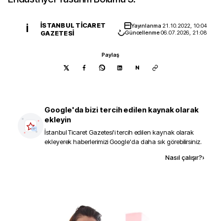
İSTANBUL TICARET
Yayınlanma
21.10.2022, 10:04
İ
GAZETESI
Güncellenme
06.07.2026, 21:08
Paylaş
N
Google'da bizi tercih edilen kaynak olarak
ekleyin
İstanbul Ticaret Gazetesi
'i tercih edilen kaynak olarak
ekleyerek haberlerimizi Google'da daha sık görebilirsiniz.
Kaynak ekle
Nasıl çalışır?
›