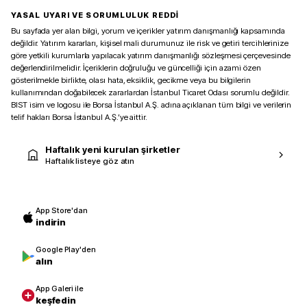
YASAL UYARI VE SORUMLULUK REDDİ
Bu sayfada yer alan bilgi, yorum ve içerikler yatırım danışmanlığı kapsamında
değildir. Yatırım kararları, kişisel mali durumunuz ile risk ve getiri tercihlerinize
göre yetkili kurumlarla yapılacak yatırım danışmanlığı sözleşmesi çerçevesinde
değerlendirilmelidir. İçeriklerin doğruluğu ve güncelliği için azami özen
gösterilmekle birlikte, olası hata, eksiklik, gecikme veya bu bilgilerin
kullanımından doğabilecek zararlardan İstanbul Ticaret Odası sorumlu değildir.
BIST isim ve logosu ile Borsa İstanbul A.Ş. adına açıklanan tüm bilgi ve verilerin
telif hakları Borsa İstanbul A.Ş.’ye aittir.
Haftalık yeni kurulan şirketler
Haftalık listeye göz atın
App Store'dan
indirin
Google Play'den
alın
App Galeri ile
keşfedin