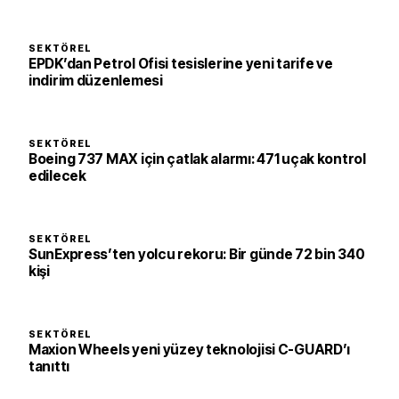
SEKTÖREL
EPDK’dan Petrol Ofisi tesislerine yeni tarife ve
indirim düzenlemesi
SEKTÖREL
Boeing 737 MAX için çatlak alarmı: 471 uçak kontrol
edilecek
SEKTÖREL
SunExpress’ten yolcu rekoru: Bir günde 72 bin 340
kişi
SEKTÖREL
Maxion Wheels yeni yüzey teknolojisi C-GUARD’ı
tanıttı