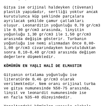
Gitya ise orijinal haldeyken (tüvenan)
plastik yapıdadır, sertliği yoktur ancak
kurutulunca küp şeklinde parçalara
ayrılacak şekilde çamur çatlakları
oluşur. Leonarditin yoğunluğu 0,70 gr/cm3
ile 0,90 gr/cm3 arasında, linyitin
yoğunluğu 1,30 gr/cm3 ile 1,50 gr/cm3
arasında değişim gösterir. Turbanın
yoğunluğu ise nemi alınmadan önce 0,80-
1,00 gr/cm3 civarındayken kurutulduktan
sonra 0,10–0,40 gr/cm3 arasında değişen
değerlere düşmektedir.
KÖMÜRÜN EN YAŞLI HALİ DE ELMASTIR
Gityanın ortalama yoğunluğu ise
literatürde 0,46 gr/cm3 olarak
verilmektedir. Nem oranı orijinal turba
ve gitya numunesinde %50-75 arasında,
linyit ve leonardit numunesinde ise
en fazla %35-40 düzeyindedir.