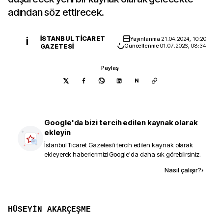
adından söz ettirecek.
İSTANBUL TICARET
Yayınlanma
21.04.2024, 10:20
İ
GAZETESI
Güncellenme
01.07.2026, 08:34
Paylaş
N
Google'da bizi tercih edilen kaynak olarak
ekleyin
İstanbul Ticaret Gazetesi
'i tercih edilen kaynak olarak
ekleyerek haberlerimizi Google'da daha sık görebilirsiniz.
Kaynak ekle
Nasıl çalışır?
›
HÜSEYİN AKARÇEŞME