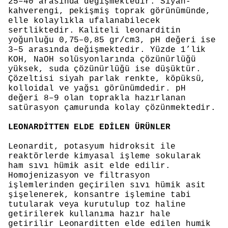
25–40 arasında değişmektedir. Siyah-
kahverengi, pekişmiş toprak görünümünde,
elle kolaylıkla ufalanabilecek
sertliktedir. Kaliteli leonarditin
yoğunluğu 0,75–0,85 gr/cm3, pH değeri ise
3–5 arasında değişmektedir. Yüzde 1’lik
KOH, NaOH solüsyonlarında çözünürlüğü
yüksek, suda çözünürlüğü ise düşüktür.
Çözeltisi siyah parlak renkte, köpüksü,
kolloidal ve yağsı görünümdedir. pH
değeri 8–9 olan toprakla hazırlanan
satürasyon çamurunda kolay çözünmektedir.
LEONARDİTTEN ELDE EDİLEN ÜRÜNLER
Leonardit, potasyum hidroksit ile
reaktörlerde kimyasal işleme sokularak
ham sıvı hümik asit elde edilir.
Homojenizasyon ve filtrasyon
işlemlerinden geçirilen sıvı hümik asit
şişelenerek, konsantre işlemine tabi
tutularak veya kurutulup toz haline
getirilerek kullanıma hazır hale
getirilir Leonarditten elde edilen humik