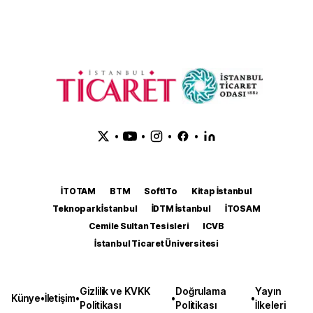
•
•
•
•
İTOTAM
BTM
SoftITo
Kitap İstanbul
Teknopark İstanbul
İDTM İstanbul
İTOSAM
Cemile Sultan Tesisleri
ICVB
İstanbul Ticaret Üniversitesi
Gizlilik ve KVKK
Doğrulama
Yayın
Künye
•
İletişim
•
•
•
Politikası
Politikası
İlkeleri