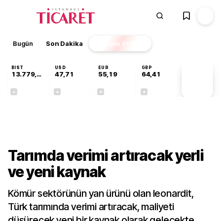
Bugün
Son Dakika
Finans
EKSTRA
BIST
USD
EUR
GBP
13.779,39
47,71
55,19
64,41
PİYASA
VERİLERİ
-0,14%
+0,18%
+0,32%
+0,38%
Sektörel
Tarımda verimi artıracak yerli
ve yeni kaynak
Kömür sektörünün yan ürünü olan leonardit,
Türk tarımında verimi artıracak, maliyeti
düşürecek yeni bir kaynak olarak gelecekte