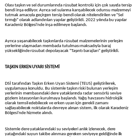
Olası taşkın ve sel durumlarında rüsubat kontrolü için çok sayıda tersip
bendi inşa ediliyor. Ayrıca sel sularına karışabilecek odunsu malzemeyi
tutmak amacıyla geçirgen tersip bendi olarak nitelendirilen ve "Sel
tırmığı" olarak adlandırılan yapılar geliştirildi. 2022 yılında bu yapılar
Karadeniz Bölgesi'nde inşa edilmeye başlandı.
Ayrıca yaşanabilecek taşkınlarda rüsubat malzemelerinin yerleşim
yerlerine ulaşmadan membada tutulması maksadıyla baraj
yüksekliğinde rüsubat depolayacak "Taşıntı barajları" geliştirildi.
TAŞKIN ERKEN UYARI SİSTEMİ
DSİ tarafından Taşkın Erken Uyarı Sistemi (TEUS) geliştirilerek,
uygulamaya konuldu. Bu sistemle taşkın riski bulunan yerleşim
yerlerinin membasındaki dere yataklarında radar sensörlü seviye
gözlem istasyonları kurulmaya başlandı. Yağış havzasını hidrolojik
olarak temsil edebilecek ve erken uyarı için gerekli zamanı
sağlayabilecek noktalarda devreye alınan sistem, ilk olarak Karadeniz
Bölgesi'nde hizmete alındı.
Sistemle dere yataklarındaki su seviyeleri anlık izlenecek, dere
yatağındaki suyun takibe alınması gereken seviyeye geldiğinde ilk