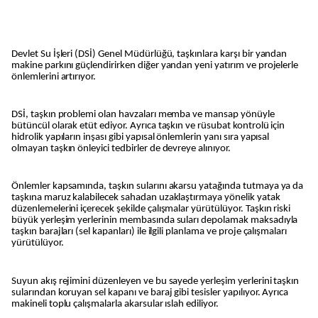
Devlet Su İşleri (DSİ) Genel Müdürlüğü, taşkınlara karşı bir yandan
makine parkını güçlendirirken diğer yandan yeni yatırım ve projelerle
önlemlerini artırıyor.
DSİ, taşkın problemi olan havzaları memba ve mansap yönüyle
bütüncül olarak etüt ediyor. Ayrıca taşkın ve rüsubat kontrolü için
hidrolik yapıların inşası gibi yapısal önlemlerin yanı sıra yapısal
olmayan taşkın önleyici tedbirler de devreye alınıyor.
Önlemler kapsamında, taşkın sularını akarsu yatağında tutmaya ya da
taşkına maruz kalabilecek sahadan uzaklaştırmaya yönelik yatak
düzenlemelerini içerecek şekilde çalışmalar yürütülüyor. Taşkın riski
büyük yerleşim yerlerinin membasında suları depolamak maksadıyla
taşkın barajları (sel kapanları) ile ilgili planlama ve proje çalışmaları
yürütülüyor.
Suyun akış rejimini düzenleyen ve bu sayede yerleşim yerlerini taşkın
sularından koruyan sel kapanı ve baraj gibi tesisler yapılıyor. Ayrıca
makineli toplu çalışmalarla akarsular ıslah ediliyor.