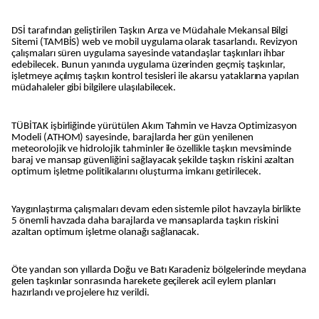
DSİ tarafından geliştirilen Taşkın Arıza ve Müdahale Mekansal Bilgi
Sitemi (TAMBİS) web ve mobil uygulama olarak tasarlandı. Revizyon
çalışmaları süren uygulama sayesinde vatandaşlar taşkınları ihbar
edebilecek. Bunun yanında uygulama üzerinden geçmiş taşkınlar,
işletmeye açılmış taşkın kontrol tesisleri ile akarsu yataklarına yapılan
müdahaleler gibi bilgilere ulaşılabilecek.
TÜBİTAK işbirliğinde yürütülen Akım Tahmin ve Havza Optimizasyon
Modeli (ATHOM) sayesinde, barajlarda her gün yenilenen
meteorolojik ve hidrolojik tahminler ile özellikle taşkın mevsiminde
baraj ve mansap güvenliğini sağlayacak şekilde taşkın riskini azaltan
optimum işletme politikalarını oluşturma imkanı getirilecek.
Yaygınlaştırma çalışmaları devam eden sistemle pilot havzayla birlikte
5 önemli havzada daha barajlarda ve mansaplarda taşkın riskini
azaltan optimum işletme olanağı sağlanacak.
Öte yandan son yıllarda Doğu ve Batı Karadeniz bölgelerinde meydana
gelen taşkınlar sonrasında harekete geçilerek acil eylem planları
hazırlandı ve projelere hız verildi.