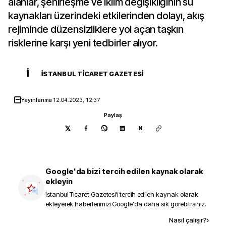
alanlar, şehirleşme ve iklim değişikliğinin su
kaynakları üzerindeki etkilerinden dolayı, akış
rejiminde düzensizliklere yol açan taşkın
risklerine karşı yeni tedbirler alıyor.
İ
İSTANBUL TICARET GAZETESI
Yayınlanma
12.04.2023, 12:37
Paylaş
N
Google'da bizi tercih edilen kaynak olarak
ekleyin
İstanbul Ticaret Gazetesi
'i tercih edilen kaynak olarak
ekleyerek haberlerimizi Google'da daha sık görebilirsiniz.
Kaynak ekle
Nasıl çalışır?
›