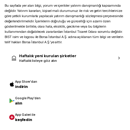
Bu sayfada yer alan bilgi, yorum ve içerikler yatırım danışmanlığı kapsamında
değildir. Yatırım kararları, kişisel mali durumunuz ile risk ve getiri tercihlerinize
göre yetkili kurumlarla yapılacak yatırım danışmanlığı sözleşmesi çerçevesinde
değerlendirilmelidir. İçeriklerin doğruluğu ve güncelliği için azami özen
gösterilmekle birlikte, olası hata, eksiklik, gecikme veya bu bilgilerin
kullanımından doğabilecek zararlardan İstanbul Ticaret Odası sorumlu değildir.
BIST isim ve logosu ile Borsa İstanbul A.Ş. adına açıklanan tüm bilgi ve verilerin
telif hakları Borsa İstanbul A.Ş.’ye aittir.
Haftalık yeni kurulan şirketler
Haftalık listeye göz atın
App Store'dan
indirin
Google Play'den
alın
App Galeri ile
keşfedin