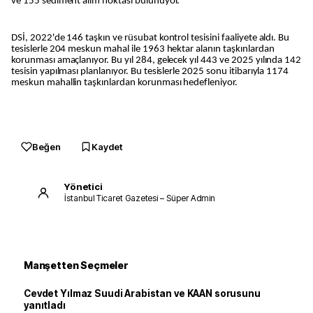
ve 155 sediment alım noktası bulunuyor.
DSİ, 2022'de 146 taşkın ve rüsubat kontrol tesisini faaliyete aldı. Bu
tesislerle 204 meskun mahal ile 1963 hektar alanın taşkınlardan
korunması amaçlanıyor. Bu yıl 284, gelecek yıl 443 ve 2025 yılında 142
tesisin yapılması planlanıyor. Bu tesislerle 2025 sonu itibarıyla 1174
meskun mahallin taşkınlardan korunması hedefleniyor.
Beğen
Kaydet
Yönetici
İstanbul Ticaret Gazetesi – Süper Admin
Manşetten Seçmeler
Cevdet Yılmaz Suudi Arabistan ve KAAN sorusunu
yanıtladı