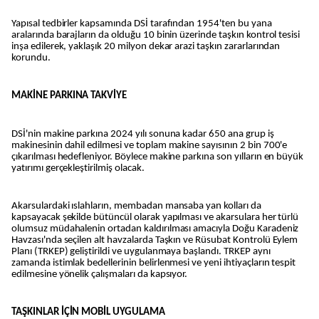
Yapısal tedbirler kapsamında DSİ tarafından 1954'ten bu yana
aralarında barajların da olduğu 10 binin üzerinde taşkın kontrol tesisi
inşa edilerek, yaklaşık 20 milyon dekar arazi taşkın zararlarından
korundu.
MAKİNE PARKINA TAKVİYE
DSİ'nin makine parkına 2024 yılı sonuna kadar 650 ana grup iş
makinesinin dahil edilmesi ve toplam makine sayısının 2 bin 700'e
çıkarılması hedefleniyor. Böylece makine parkına son yılların en büyük
yatırımı gerçekleştirilmiş olacak.
Akarsulardaki ıslahların, membadan mansaba yan kolları da
kapsayacak şekilde bütüncül olarak yapılması ve akarsulara her türlü
olumsuz müdahalenin ortadan kaldırılması amacıyla Doğu Karadeniz
Havzası'nda seçilen alt havzalarda Taşkın ve Rüsubat Kontrolü Eylem
Planı (TRKEP) geliştirildi ve uygulanmaya başlandı. TRKEP aynı
zamanda istimlak bedellerinin belirlenmesi ve yeni ihtiyaçların tespit
edilmesine yönelik çalışmaları da kapsıyor.
TAŞKINLAR İÇİN MOBİL UYGULAMA