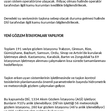
uyarı sistem operatörüne ulaşacak. İhtiyaç olması halinde operatör
tarafından ilgili kamu kurumları ivedilikle bilgilendirilecek.
Deredeki su seviyesinin taşkına sebep olacak duruma gelmesi halinde
DSİ tarafından ilgili kamu kurumları bilgilendirilecek.
YENİ GÖZLEM İSTASYONLARI YAPILIYOR
Toplam 191 seviye gözlem istasyonu Trabzon, Giresun, Rize,
Gümüşhane, Bayburt, Samsun, Ordu, Sinop ve Artvin'de kurularak
işletmeye alındı. Kastamonu, Karabük, Bartın ve Zonguldak'ta 69
istasyonun işletmeye alınması çalışmaların kısa sürede tamamlanması
hedefleniyor.
Taşkın erken uyarı sistemlerinin işletilmesinde ve taşkın kontrol
tesislerinin planlamasında önemli parametrelerin başında hidrometrik
ve meteorolojik gözlem çalışmaları geliyor.
Bu kapsamda DSİ, 1334 Akım Gözlem İstasyonu (AGİ) işletiyor.
Bunların 910'u anlık izlenebiliyor. DSİ'nin işlettiği 56 meteorolojik
gözlem istasyonu, 260 kar gözlem istasyonu (46'sı anlık izlenebiliyor)