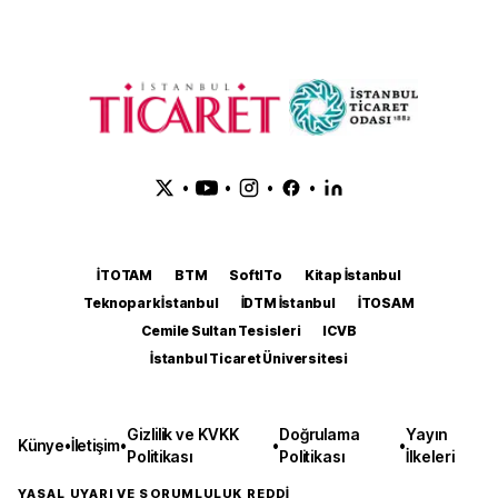
•
•
•
•
İTOTAM
BTM
SoftITo
Kitap İstanbul
Teknopark İstanbul
İDTM İstanbul
İTOSAM
Cemile Sultan Tesisleri
ICVB
İstanbul Ticaret Üniversitesi
Gizlilik ve KVKK
Doğrulama
Yayın
Künye
•
İletişim
•
•
•
Politikası
Politikası
İlkeleri
YASAL UYARI VE SORUMLULUK REDDİ