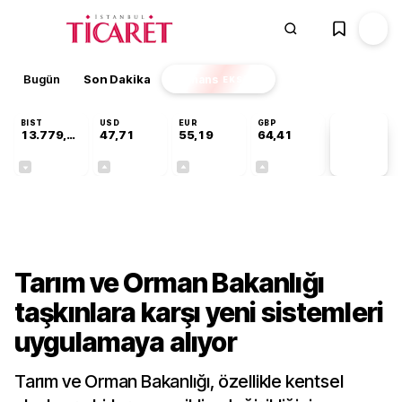
Bugün
Son Dakika
Finans
EKSTRA
BIST
USD
EUR
GBP
13.779,39
47,71
55,19
64,41
PİYASA
VERİLERİ
-0,14%
+0,18%
+0,32%
+0,38%
Gündem
Tarım ve Orman Bakanlığı
taşkınlara karşı yeni sistemleri
uygulamaya alıyor
Tarım ve Orman Bakanlığı, özellikle kentsel