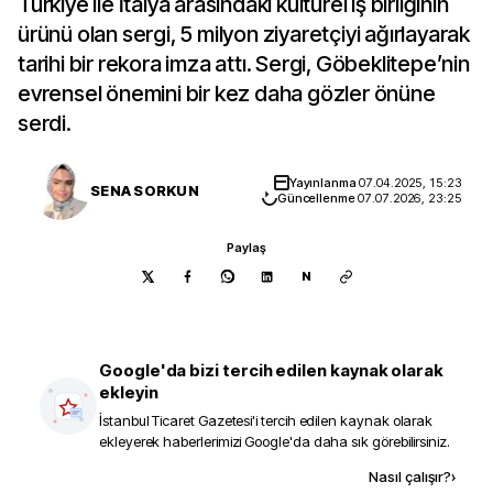
Türkiye ile İtalya arasındaki kültürel iş birliğinin
ürünü olan sergi, 5 milyon ziyaretçiyi ağırlayarak
tarihi bir rekora imza attı. Sergi, Göbeklitepe’nin
evrensel önemini bir kez daha gözler önüne
serdi.
Yayınlanma
07.04.2025, 15:23
SENA SORKUN
Güncellenme
07.07.2026, 23:25
Paylaş
N
Google'da bizi tercih edilen kaynak olarak
ekleyin
İstanbul Ticaret Gazetesi
'i tercih edilen kaynak olarak
ekleyerek haberlerimizi Google'da daha sık görebilirsiniz.
Kaynak ekle
Nasıl çalışır?
›