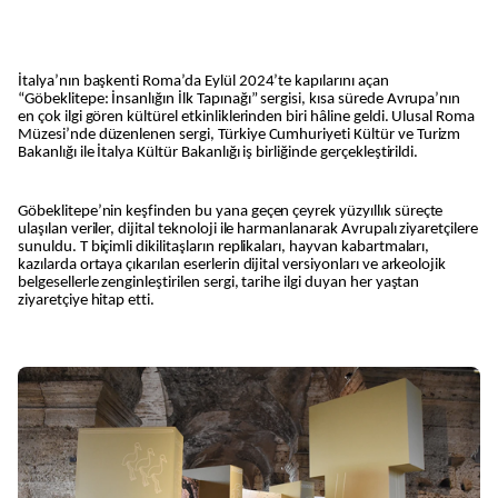
İtalya’nın başkenti Roma’da Eylül 2024’te kapılarını açan
“Göbeklitepe: İnsanlığın İlk Tapınağı” sergisi, kısa sürede Avrupa’nın
en çok ilgi gören kültürel etkinliklerinden biri hâline geldi. Ulusal Roma
Müzesi’nde düzenlenen sergi, Türkiye Cumhuriyeti Kültür ve Turizm
Bakanlığı ile İtalya Kültür Bakanlığı iş birliğinde gerçekleştirildi.
Göbeklitepe’nin keşfinden bu yana geçen çeyrek yüzyıllık süreçte
ulaşılan veriler, dijital teknoloji ile harmanlanarak Avrupalı ziyaretçilere
sunuldu. T biçimli dikilitaşların replikaları, hayvan kabartmaları,
kazılarda ortaya çıkarılan eserlerin dijital versiyonları ve arkeolojik
belgesellerle zenginleştirilen sergi, tarihe ilgi duyan her yaştan
ziyaretçiye hitap etti.