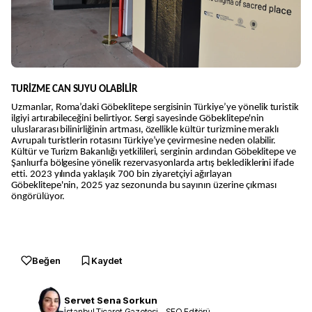
TURİZME CAN SUYU OLABİLİR
Uzmanlar, Roma’daki Göbeklitepe sergisinin Türkiye’ye yönelik turistik
ilgiyi artırabileceğini belirtiyor. Sergi sayesinde Göbeklitepe'nin
uluslararası bilinirliğinin artması, özellikle kültür turizmine meraklı
Avrupalı turistlerin rotasını Türkiye’ye çevirmesine neden olabilir.
Kültür ve Turizm Bakanlığı yetkilileri, serginin ardından Göbeklitepe ve
Şanlıurfa bölgesine yönelik rezervasyonlarda artış beklediklerini ifade
etti. 2023 yılında yaklaşık 700 bin ziyaretçiyi ağırlayan
Göbeklitepe'nin, 2025 yaz sezonunda bu sayının üzerine çıkması
öngörülüyor.
Beğen
Kaydet
Servet Sena Sorkun
İstanbul Ticaret Gazetesi – SEO Editörü