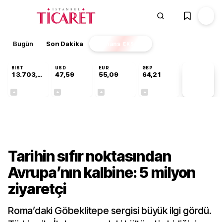
Bugün
Son Dakika
Finans
EKSTRA
BIST
USD
EUR
GBP
13.703,13
47,59
55,09
64,21
PİYASA
VERİLERİ
+0,11%
+0,05%
+0,15%
+0,17%
Kültür-Sanat
Tarihin sıfır noktasından
Avrupa’nın kalbine: 5 milyon
ziyaretçi
Roma’daki Göbeklitepe sergisi büyük ilgi gördü.