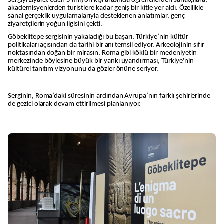
Sergiyi ziyaret eden 5 milyon kişi arasında öğrencilerden sanatçılara,
akademisyenlerden turistlere kadar geniş bir kitle yer aldı. Özellikle
sanal gerçeklik uygulamalarıyla desteklenen anlatımlar, genç
ziyaretçilerin yoğun ilgisini çekti.
Göbeklitepe sergisinin yakaladığı bu başarı, Türkiye’nin kültür
politikaları açısından da tarihi bir anı temsil ediyor. Arkeolojinin sıfır
noktasından doğan bir mirasın, Roma gibi köklü bir medeniyetin
merkezinde böylesine büyük bir yankı uyandırması, Türkiye'nin
kültürel tanıtım vizyonunu da gözler önüne seriyor.
Serginin, Roma’daki süresinin ardından Avrupa’nın farklı şehirlerinde
de gezici olarak devam ettirilmesi planlanıyor.