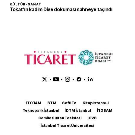
KÜLTÜR-SANAT
Tokat’ın kadim Dive dokuması sahneye taşındı
•
•
•
•
İTOTAM
BTM
SoftITo
Kitap İstanbul
Teknopark İstanbul
İDTM İstanbul
İTOSAM
Cemile Sultan Tesisleri
ICVB
İstanbul Ticaret Üniversitesi