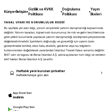
Gizlilik ve KVKK
Doğrulama
Yayın
Künye
•
İletişim
•
•
•
Politikası
Politikası
İlkeleri
YASAL UYARI VE SORUMLULUK REDDİ
Bu sayfada yer alan bilgi, yorum ve içerikler yatırım danışmanlığı kapsamında
değildir. Yatırım kararları, kişisel mali durumunuz ile risk ve getiri tercihlerinize
göre yetkili kurumlarla yapılacak yatırım danışmanlığı sözleşmesi çerçevesinde
değerlendirilmelidir. İçeriklerin doğruluğu ve güncelliği için azami özen
gösterilmekle birlikte, olası hata, eksiklik, gecikme veya bu bilgilerin
kullanımından doğabilecek zararlardan İstanbul Ticaret Odası sorumlu değildir.
BIST isim ve logosu ile Borsa İstanbul A.Ş. adına açıklanan tüm bilgi ve verilerin
telif hakları Borsa İstanbul A.Ş.’ye aittir.
Haftalık yeni kurulan şirketler
Haftalık listeye göz atın
App Store'dan
indirin
Google Play'den