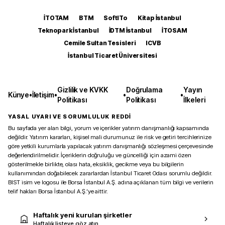
İTOTAM
BTM
SoftITo
Kitap İstanbul
Teknopark İstanbul
İDTM İstanbul
İTOSAM
Cemile Sultan Tesisleri
ICVB
İstanbul Ticaret Üniversitesi
Gizlilik ve KVKK
Doğrulama
Yayın
Künye
•
İletişim
•
•
•
Politikası
Politikası
İlkeleri
YASAL UYARI VE SORUMLULUK REDDİ
Bu sayfada yer alan bilgi, yorum ve içerikler yatırım danışmanlığı kapsamında
değildir. Yatırım kararları, kişisel mali durumunuz ile risk ve getiri tercihlerinize
göre yetkili kurumlarla yapılacak yatırım danışmanlığı sözleşmesi çerçevesinde
değerlendirilmelidir. İçeriklerin doğruluğu ve güncelliği için azami özen
gösterilmekle birlikte, olası hata, eksiklik, gecikme veya bu bilgilerin
kullanımından doğabilecek zararlardan İstanbul Ticaret Odası sorumlu değildir.
BIST isim ve logosu ile Borsa İstanbul A.Ş. adına açıklanan tüm bilgi ve verilerin
telif hakları Borsa İstanbul A.Ş.’ye aittir.
Haftalık yeni kurulan şirketler
Haftalık listeye göz atın