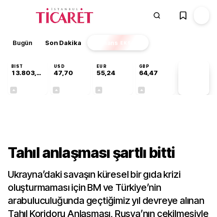
Bugün
Son Dakika
Finans
EKSTRA
BIST
USD
EUR
GBP
13.803,11
47,70
55,24
64,47
PİYASA
VERİLERİ
+0,03%
+0,17%
+0,41%
+0,47%
Gündem
Tahıl anlaşması şartlı bitti
Ukrayna’daki savaşın küresel bir gıda krizi
oluşturmaması için BM ve Türkiye’nin
arabuluculuğunda geçtiğimiz yıl devreye alınan
Tahıl Koridoru Anlaşması, Rusya’nın çekilmesiyle