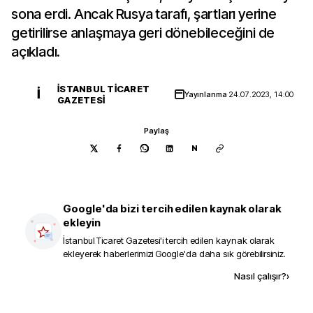
sona erdi. Ancak Rusya tarafı, şartları yerine
getirilirse anlaşmaya geri dönebileceğini de
açıkladı.
İSTANBUL TICARET
İ
Yayınlanma
24.07.2023, 14:00
GAZETESI
Paylaş
N
Google'da bizi tercih edilen kaynak olarak
ekleyin
İstanbul Ticaret Gazetesi
'i tercih edilen kaynak olarak
ekleyerek haberlerimizi Google'da daha sık görebilirsiniz.
Kaynak ekle
Nasıl çalışır?
›