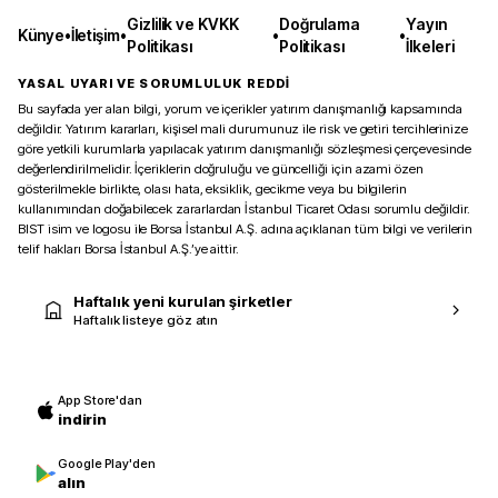
Gizlilik ve KVKK
Doğrulama
Yayın
Künye
•
İletişim
•
•
•
Politikası
Politikası
İlkeleri
YASAL UYARI VE SORUMLULUK REDDİ
Bu sayfada yer alan bilgi, yorum ve içerikler yatırım danışmanlığı kapsamında
değildir. Yatırım kararları, kişisel mali durumunuz ile risk ve getiri tercihlerinize
göre yetkili kurumlarla yapılacak yatırım danışmanlığı sözleşmesi çerçevesinde
değerlendirilmelidir. İçeriklerin doğruluğu ve güncelliği için azami özen
gösterilmekle birlikte, olası hata, eksiklik, gecikme veya bu bilgilerin
kullanımından doğabilecek zararlardan İstanbul Ticaret Odası sorumlu değildir.
BIST isim ve logosu ile Borsa İstanbul A.Ş. adına açıklanan tüm bilgi ve verilerin
telif hakları Borsa İstanbul A.Ş.’ye aittir.
Haftalık yeni kurulan şirketler
Haftalık listeye göz atın
App Store'dan
indirin
Google Play'den
alın