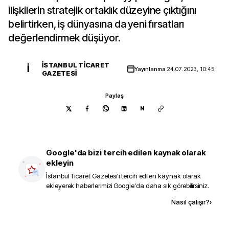
ilişkilerin stratejik ortaklık düzeyine çıktığını
belirtirken, iş dünyasına da yeni fırsatları
değerlendirmek düşüyor.
İSTANBUL TICARET
İ
Yayınlanma
24.07.2023, 10:45
GAZETESI
Paylaş
N
Google'da bizi tercih edilen kaynak olarak
ekleyin
İstanbul Ticaret Gazetesi
'i tercih edilen kaynak olarak
ekleyerek haberlerimizi Google'da daha sık görebilirsiniz.
Kaynak ekle
Nasıl çalışır?
›