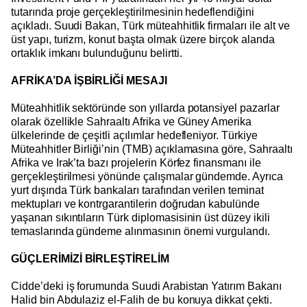
tutarında proje gerçekleştirilmesinin hedeflendiğini
açıkladı. Suudi Bakan, Türk müteahhitlik firmaları ile alt ve
üst yapı, turizm, konut başta olmak üzere birçok alanda
ortaklık imkanı bulunduğunu belirtti.
AFRİKA’DA İŞBİRLİĞİ MESAJI
Müteahhitlik sektöründe son yıllarda potansiyel pazarlar
olarak özellikle Sahraaltı Afrika ve Güney Amerika
ülkelerinde de çeşitli açılımlar hedefleniyor. Türkiye
Müteahhitler Birliği’nin (TMB) açıklamasına göre, Sahraaltı
Afrika ve Irak’ta bazı projelerin Körfez finansmanı ile
gerçekleştirilmesi yönünde çalışmalar gündemde. Ayrıca
yurt dışında Türk bankaları tarafından verilen teminat
mektupları ve kontrgarantilerin doğrudan kabulünde
yaşanan sıkıntıların Türk diplomasisinin üst düzey ikili
temaslarında gündeme alınmasının önemi vurgulandı.
GÜÇLERİMİZİ BİRLEŞTİRELİM
Cidde’deki iş forumunda Suudi Arabistan Yatırım Bakanı
Halid bin Abdulaziz el-Falih de bu konuya dikkat çekti.