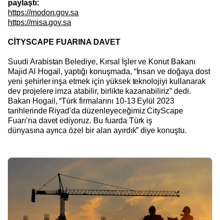
paylaştı:
https://modon.gov.sa
https://misa.gov.sa
CİTYSCAPE FUARINA DAVET
Suudi Arabistan Belediye, Kırsal İşler ve Konut Bakanı
Majid Al Hogail, yaptığı konuşmada, “İnsan ve doğaya dost
yeni şehirler inşa etmek için yüksek teknolojiyi kullanarak
dev projelere imza atabilir, birlikte kazanabiliriz” dedi.
Bakan Hogail, “Türk firmalarını 10-13 Eylül 2023
tarihlerinde Riyad’da düzenleyeceğimiz CityScape
Fuarı’na davet ediyoruz. Bu fuarda Türk iş
dünyasına
ayrıca özel bir alan ayırdık” diye konuştu.