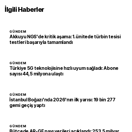
İlgili Haberler
GÜNDEM
Akkuyu NGS'de kritik aşama: 1. ünitede türbin tesisi
testleri başarıyla tamamlandı
GÜNDEM
Türkiye 5G teknolojisine hızlı uyum sağladı: Abone
sayısı 44,5 milyona ulaştı
GÜNDEM
İstanbul Boğazı'nda 2026'nın ilk yarısı: 19 bin 277
gemi geçiş yaptı
GÜNDEM
Bütçede AR-GE payı verileri açıklandı: 253,5 milyar