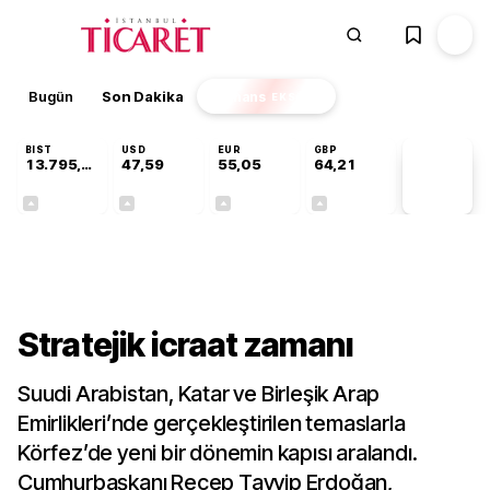
Bugün
Son Dakika
Finans
EKSTRA
BIST
USD
EUR
GBP
13.795,63
47,59
55,05
64,21
PİYASA
VERİLERİ
+0,68%
+0,06%
+0,08%
+0,18%
Gündem
Stratejik icraat zamanı
Suudi Arabistan, Katar ve Birleşik Arap
Emirlikleri’nde gerçekleştirilen temaslarla
Körfez’de yeni bir dönemin kapısı aralandı.
Cumhurbaşkanı Recep Tayyip Erdoğan,