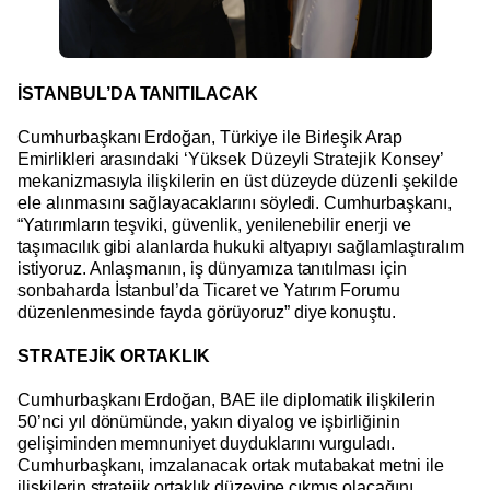
İSTANBUL’DA TANITILACAK
Cumhurbaşkanı Erdoğan, Türkiye ile Birleşik Arap
Emirlikleri arasındaki ‘Yüksek Düzeyli Stratejik Konsey’
mekanizmasıyla ilişkilerin en üst düzeyde düzenli şekilde
ele alınmasını sağlayacaklarını söyledi. Cumhurbaşkanı,
“Yatırımların teşviki, güvenlik, yenilenebilir enerji ve
taşımacılık gibi alanlarda hukuki altyapıyı sağlamlaştıralım
istiyoruz. Anlaşmanın, iş dünyamıza tanıtılması için
sonbaharda İstanbul’da Ticaret ve Yatırım Forumu
düzenlenmesinde fayda görüyoruz” diye konuştu.
STRATEJİK ORTAKLIK
Cumhurbaşkanı Erdoğan, BAE ile diplomatik ilişkilerin
50’nci yıl dönümünde, yakın diyalog ve işbirliğinin
gelişiminden memnuniyet duyduklarını vurguladı.
Cumhurbaşkanı, imzalanacak ortak mutabakat metni ile
ilişkilerin stratejik ortaklık düzeyine çıkmış olacağını