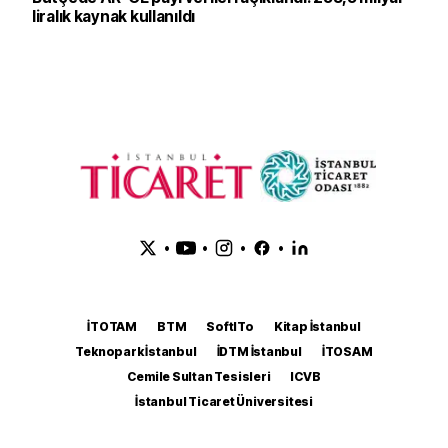
liralık kaynak kullanıldı
•
•
•
•
İTOTAM
BTM
SoftITo
Kitap İstanbul
Teknopark İstanbul
İDTM İstanbul
İTOSAM
Cemile Sultan Tesisleri
ICVB
İstanbul Ticaret Üniversitesi