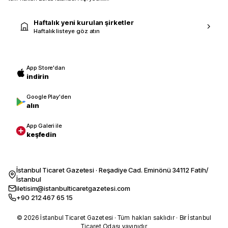
Haftalık yeni kurulan şirketler
Haftalık listeye göz atın
App Store'dan
indirin
Google Play'den
alın
App Galeri ile
keşfedin
İstanbul Ticaret Gazetesi · Reşadiye Cad. Eminönü 34112 Fatih/
İstanbul
iletisim@istanbulticaretgazetesi.com
+90 212 467 65 15
© 2026 İstanbul Ticaret Gazetesi · Tüm hakları saklıdır · Bir İstanbul
Ticaret Odası yayınıdır