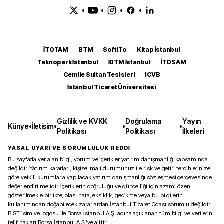
•
•
•
•
İTOTAM
BTM
SoftITo
Kitap İstanbul
Teknopark İstanbul
İDTM İstanbul
İTOSAM
Cemile Sultan Tesisleri
ICVB
İstanbul Ticaret Üniversitesi
Gizlilik ve KVKK
Doğrulama
Yayın
Künye
•
İletişim
•
•
•
Politikası
Politikası
İlkeleri
YASAL UYARI VE SORUMLULUK REDDİ
Bu sayfada yer alan bilgi, yorum ve içerikler yatırım danışmanlığı kapsamında
değildir. Yatırım kararları, kişisel mali durumunuz ile risk ve getiri tercihlerinize
göre yetkili kurumlarla yapılacak yatırım danışmanlığı sözleşmesi çerçevesinde
değerlendirilmelidir. İçeriklerin doğruluğu ve güncelliği için azami özen
gösterilmekle birlikte, olası hata, eksiklik, gecikme veya bu bilgilerin
kullanımından doğabilecek zararlardan İstanbul Ticaret Odası sorumlu değildir.
BIST isim ve logosu ile Borsa İstanbul A.Ş. adına açıklanan tüm bilgi ve verilerin
telif hakları Borsa İstanbul A.Ş.’ye aittir.