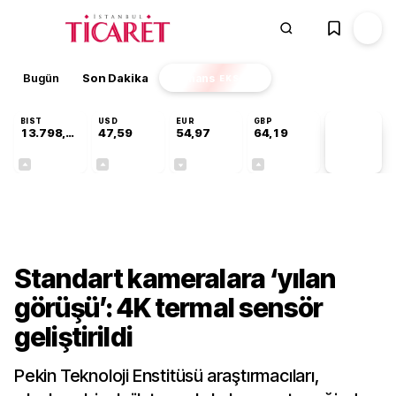
Bugün
Son Dakika
Finans
EKSTRA
BIST
USD
EUR
GBP
13.798,82
47,59
54,97
64,19
PİYASA
VERİLERİ
+0,70%
+0,05%
-0,07%
+0,14%
Teknoloji
Standart kameralara ‘yılan
görüşü’: 4K termal sensör
geliştirildi
Pekin Teknoloji Enstitüsü araştırmacıları,