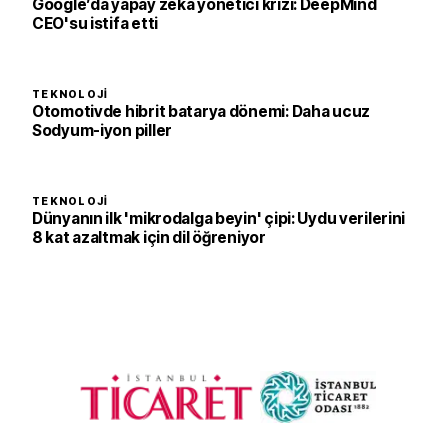
Google’da yapay zeka yönetici krizi: DeepMind
CEO'su istifa etti
TEKNOLOJI
Otomotivde hibrit batarya dönemi: Daha ucuz
Sodyum-iyon piller
TEKNOLOJI
Dünyanın ilk 'mikrodalga beyin' çipi: Uydu verilerini
8 kat azaltmak için dil öğreniyor