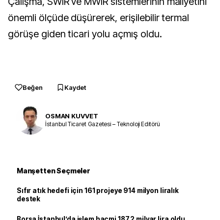
Çalışma, SWIR ve MWIR sistemlerinin maliyetini
önemli ölçüde düşürerek, erişilebilir termal
görüşe giden ticari yolu açmış oldu.
Beğen
Kaydet
OSMAN KUVVET
İstanbul Ticaret Gazetesi – Teknoloji Editörü
Manşetten Seçmeler
Sıfır atık hedefi için 161 projeye 914 milyon liralık
destek
Borsa İstanbul’da işlem hacmi 187,2 milyar lira oldu