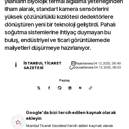
yılanların biyolojik termal algılama yeteneğinden
ilham alarak, standart kamera sensörlerini
yüksek çözünürlüklü kızılötesi dedektörlere
dönüştüren yeni bir teknoloji geliştirdi. Pahalı
soğutma sistemlerine ihtiyaç duymayan bu
buluş, endüstriyel ve ticari görüntülemede
maliyetleri düşürmeye hazırlanıyor.
İSTANBUL TICARET
Yayınlanma
04.12.2025, 08:49
İ
GAZETESI
Güncellenme
04.12.2025, 09:03
Paylaş
N
Google'da bizi tercih edilen kaynak olarak
ekleyin
İstanbul Ticaret Gazetesi
'i tercih edilen kaynak olarak