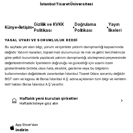
İstanbul Ticaret Üniversitesi
Gizlilik ve KVKK
Doğrulama
Yayın
Künye
•
İletişim
•
•
•
Politikası
Politikası
İlkeleri
YASAL UYARI VE SORUMLULUK REDDİ
Bu sayfada yer alan bilgi, yorum ve içerikler yatırım danışmanlığı kapsamında
değildir. Yatırım kararları, kişisel mali durumunuz ile risk ve getiri tercihlerinize
göre yetkili kurumlarla yapılacak yatırım danışmanlığı sözleşmesi çerçevesinde
değerlendirilmelidir. İçeriklerin doğruluğu ve güncelliği için azami özen
gösterilmekle birlikte, olası hata, eksiklik, gecikme veya bu bilgilerin
kullanımından doğabilecek zararlardan İstanbul Ticaret Odası sorumlu değildir.
BIST isim ve logosu ile Borsa İstanbul A.Ş. adına açıklanan tüm bilgi ve verilerin
telif hakları Borsa İstanbul A.Ş.’ye aittir.
Haftalık yeni kurulan şirketler
Haftalık listeye göz atın
App Store'dan
indirin