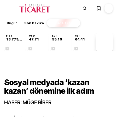
Bugün
Son Dakika
Finans
EKSTRA
BIST
USD
EUR
GBP
13.779,39
47,71
55,19
64,41
PİYASA
VERİLERİ
-0,14%
+0,18%
+0,32%
+0,38%
Gündem
Sosyal medyada ‘kazan
kazan’ dönemine ilk adım
HABER: MÜGE BİBER