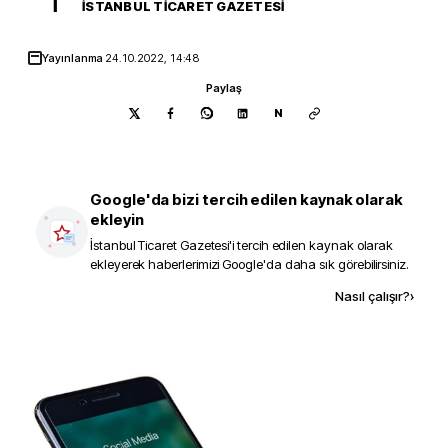
İ
İSTANBUL TICARET GAZETESI
Yayınlanma
24.10.2022, 14:48
Paylaş
N
Google'da bizi tercih edilen kaynak olarak
ekleyin
İstanbul Ticaret Gazetesi
'i tercih edilen kaynak olarak
ekleyerek haberlerimizi Google'da daha sık görebilirsiniz.
Kaynak ekle
Nasıl çalışır?
›