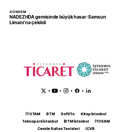
GÜNDEM
NADEZHDA gemisinde büyük hasar: Samsun
Limanı’na çekildi
•
•
•
•
İTOTAM
BTM
SoftITo
Kitap İstanbul
Teknopark İstanbul
İDTM İstanbul
İTOSAM
Cemile Sultan Tesisleri
ICVB