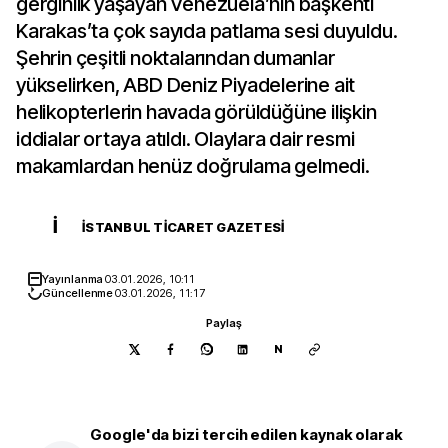
gerginlik yaşayan Venezuela’nın başkenti
Karakas’ta çok sayıda patlama sesi duyuldu.
Şehrin çeşitli noktalarından dumanlar
yükselirken, ABD Deniz Piyadelerine ait
helikopterlerin havada görüldüğüne ilişkin
iddialar ortaya atıldı. Olaylara dair resmi
makamlardan henüz doğrulama gelmedi.
İ
İSTANBUL TICARET GAZETESI
Yayınlanma
03.01.2026, 10:11
Güncellenme
03.01.2026, 11:17
Paylaş
N
Google'da bizi tercih edilen kaynak olarak