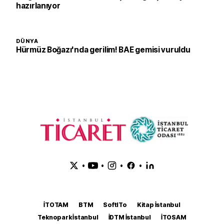
hazırlanıyor
DÜNYA
Hürmüz Boğazı'nda gerilim! BAE gemisi vuruldu
•
•
•
•
İTOTAM
BTM
SoftITo
Kitap İstanbul
Teknopark İstanbul
İDTM İstanbul
İTOSAM