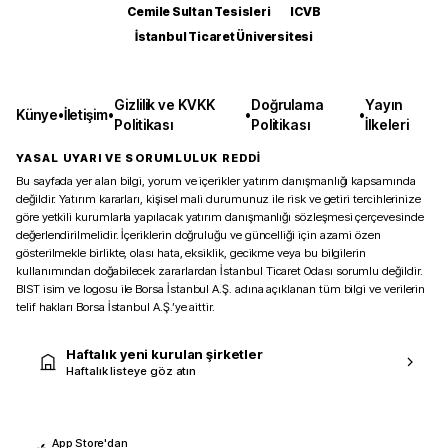
Cemile Sultan Tesisleri
ICVB
İstanbul Ticaret Üniversitesi
Gizlilik ve KVKK
Doğrulama
Yayın
Künye
•
İletişim
•
•
•
Politikası
Politikası
İlkeleri
YASAL UYARI VE SORUMLULUK REDDİ
Bu sayfada yer alan bilgi, yorum ve içerikler yatırım danışmanlığı kapsamında
değildir. Yatırım kararları, kişisel mali durumunuz ile risk ve getiri tercihlerinize
göre yetkili kurumlarla yapılacak yatırım danışmanlığı sözleşmesi çerçevesinde
değerlendirilmelidir. İçeriklerin doğruluğu ve güncelliği için azami özen
gösterilmekle birlikte, olası hata, eksiklik, gecikme veya bu bilgilerin
kullanımından doğabilecek zararlardan İstanbul Ticaret Odası sorumlu değildir.
BIST isim ve logosu ile Borsa İstanbul A.Ş. adına açıklanan tüm bilgi ve verilerin
telif hakları Borsa İstanbul A.Ş.’ye aittir.
Haftalık yeni kurulan şirketler
Haftalık listeye göz atın
App Store'dan