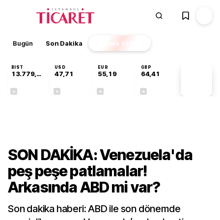
Bugün
Son Dakika
Finans
EKSTRA
BIST
USD
EUR
GBP
13.779,39
47,71
55,19
64,41
PİYASA
VERİLERİ
-0,14%
+0,18%
+0,32%
+0,38%
Dünya
SON DAKİKA: Venezuela'da
peş peşe patlamalar!
Arkasında ABD mi var?
Son dakika haberi: ABD ile son dönemde