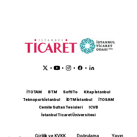
•
•
•
•
İTOTAM
BTM
SoftITo
Kitap İstanbul
Teknopark İstanbul
İDTM İstanbul
İTOSAM
Cemile Sultan Tesisleri
ICVB
İstanbul Ticaret Üniversitesi
Gizlilik ve KVKK
Doğrulama
Yayın