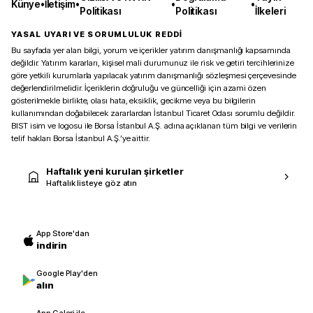
Künye
•
İletişim
•
•
•
Politikası
Politikası
İlkeleri
YASAL UYARI VE SORUMLULUK REDDİ
Bu sayfada yer alan bilgi, yorum ve içerikler yatırım danışmanlığı kapsamında
değildir. Yatırım kararları, kişisel mali durumunuz ile risk ve getiri tercihlerinize
göre yetkili kurumlarla yapılacak yatırım danışmanlığı sözleşmesi çerçevesinde
değerlendirilmelidir. İçeriklerin doğruluğu ve güncelliği için azami özen
gösterilmekle birlikte, olası hata, eksiklik, gecikme veya bu bilgilerin
kullanımından doğabilecek zararlardan İstanbul Ticaret Odası sorumlu değildir.
BIST isim ve logosu ile Borsa İstanbul A.Ş. adına açıklanan tüm bilgi ve verilerin
telif hakları Borsa İstanbul A.Ş.’ye aittir.
Haftalık yeni kurulan şirketler
Haftalık listeye göz atın
App Store'dan
indirin
Google Play'den
alın