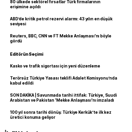
80 ülkede sektörel fırsatlar Türk firmalarının
erişimine açıldı
ABD’de kritik petrol rezervi alarmı: 43 yılın en düşük
seviyesi
Reuters, BBC, CNN ve FT Mekke Anlaşması'nı böyle
gördü
Editörün Seçimi
Kasko ve trafik sigortası için yeni düzenleme
Terörsüz Türkiye Yasası teklifi Adalet Komisyonu’nda
kabul edildi
SON DAKİKA | Savunmada tarihi ittifak: Türkiye, Suudi
Arabistan ve Pakistan 'Mekke Anlaşması'nı imzaladı
100 yıl sonra tarihi dönüş: Türkiye Kerkük’te ilk kez
üretici konuma geliyor