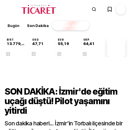
Bugün
Son Dakika
Finans
EKSTRA
BIST
USD
EUR
GBP
13.779,39
47,71
55,19
64,41
PİYASA
VERİLERİ
-0,14%
+0,18%
+0,32%
+0,38%
Gündem
SON DAKİKA: İzmir'de eğitim
uçağı düştü! Pilot yaşamını
yitirdi
Son dakika haberi... İzmir'in Torbalı ilçesinde bir