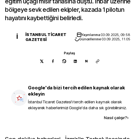
eğitim uçağı mısır tarlasına düştü. İhbar üzerine
bölgeye sevk edilen ekipler, kazada 1 pilotun
hayatını kaybettiğini belirledi.
İSTANBUL TICARET
Yayınlanma
03.09.2025, 09:58
İ
GAZETESI
Güncellenme
03.09.2025, 11:05
Paylaş
N
Google'da bizi tercih edilen kaynak olarak
ekleyin
İstanbul Ticaret Gazetesi
'i tercih edilen kaynak olarak
ekleyerek haberlerimizi Google'da daha sık görebilirsiniz.
Kaynak ekle
Nasıl çalışır?
›