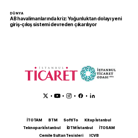
DÜNYA
AB havalimanlarında kriz: Yoğunluktan dolayı yeni
giriş-çıkış sistemi devreden çıkarılıyor
•
•
•
•
İTOTAM
BTM
SoftITo
Kitap İstanbul
Teknopark İstanbul
İDTM İstanbul
İTOSAM
Cemile Sultan Tesisleri
ICVB