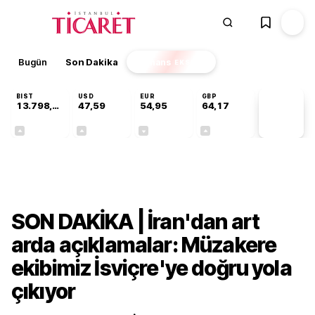
Bugün
Son Dakika
Finans
EKSTRA
BIST
USD
EUR
GBP
13.798,82
47,59
54,95
64,17
PİYASA
VERİLERİ
+0,70%
+0,05%
-0,11%
+0,12%
Dünya
SON DAKİKA | İran'dan art
arda açıklamalar: Müzakere
ekibimiz İsviçre'ye doğru yola
çıkıyor