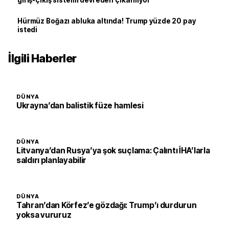
giriş-çıkış sistemi devreden çıkarılıyor
Hürmüz Boğazı abluka altında! Trump yüzde 20 pay
istedi
İlgili Haberler
DÜNYA
Ukrayna’dan balistik füze hamlesi
DÜNYA
Litvanya’dan Rusya’ya şok suçlama: Çalıntı İHA’larla
saldırı planlayabilir
DÜNYA
Tahran’dan Körfez’e gözdağı: Trump’ı durdurun
yoksa vururuz