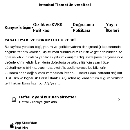
İstanbul Ticaret Üniversitesi
Gizlilik ve KVKK
Doğrulama
Yayın
Künye
•
İletişim
•
•
•
Politikası
Politikası
İlkeleri
YASAL UYARI VE SORUMLULUK REDDİ
Bu sayfada yer alan bilgi, yorum ve içerikler yatırım danışmanlığı kapsamında
değildir. Yatırım kararları, kişisel mali durumunuz ile risk ve getiri tercihlerinize
göre yetkili kurumlarla yapılacak yatırım danışmanlığı sözleşmesi çerçevesinde
değerlendirilmelidir. İçeriklerin doğruluğu ve güncelliği için azami özen
gösterilmekle birlikte, olası hata, eksiklik, gecikme veya bu bilgilerin
kullanımından doğabilecek zararlardan İstanbul Ticaret Odası sorumlu değildir.
BIST isim ve logosu ile Borsa İstanbul A.Ş. adına açıklanan tüm bilgi ve verilerin
telif hakları Borsa İstanbul A.Ş.’ye aittir.
Haftalık yeni kurulan şirketler
Haftalık listeye göz atın
App Store'dan
indirin