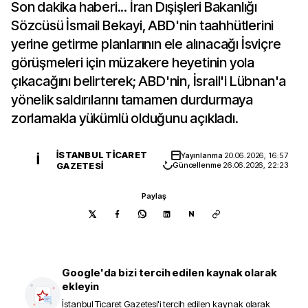
Son dakika haberi... İran Dışişleri Bakanlığı
Sözcüsü İsmail Bekayi, ABD'nin taahhütlerini
yerine getirme planlarının ele alınacağı İsviçre
görüşmeleri için müzakere heyetinin yola
çıkacağını belirterek; ABD'nin, İsrail'i Lübnan'a
yönelik saldırılarını tamamen durdurmaya
zorlamakla yükümlü olduğunu açıkladı.
İSTANBUL TICARET
Yayınlanma
20.06.2026, 16:57
İ
GAZETESI
Güncellenme
26.06.2026, 22:23
Paylaş
N
Google'da bizi tercih edilen kaynak olarak
ekleyin
İstanbul Ticaret Gazetesi
'i tercih edilen kaynak olarak