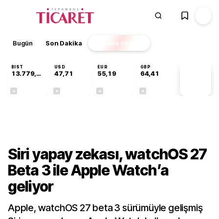
Bugün
Son Dakika
Finans
EKSTRA
BIST
USD
EUR
GBP
13.779,39
47,71
55,19
64,41
PİYASA
VERİLERİ
-0,14%
+0,18%
+0,32%
+0,38%
Teknoloji
Siri yapay zekası, watchOS 27
Beta 3 ile Apple Watch’a
geliyor
Apple, watchOS 27 beta 3 sürümüyle gelişmiş