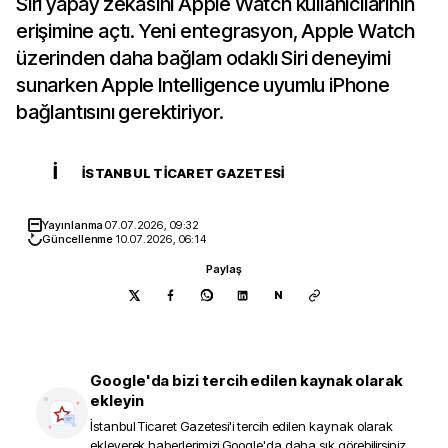
Siri yapay zekasını Apple Watch kullanıcılarının
erişimine açtı. Yeni entegrasyon, Apple Watch
üzerinden daha bağlam odaklı Siri deneyimi
sunarken Apple Intelligence uyumlu iPhone
bağlantısını gerektiriyor.
İ
İSTANBUL TICARET GAZETESI
Yayınlanma
07.07.2026, 09:32
Güncellenme
10.07.2026, 06:14
Paylaş
N
Google'da bizi tercih edilen kaynak olarak
ekleyin
İstanbul Ticaret Gazetesi
'i tercih edilen kaynak olarak
ekleyerek haberlerimizi Google'da daha sık görebilirsiniz.