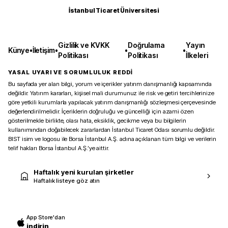
İstanbul Ticaret Üniversitesi
Gizlilik ve KVKK
Doğrulama
Yayın
Künye
•
İletişim
•
•
•
Politikası
Politikası
İlkeleri
YASAL UYARI VE SORUMLULUK REDDİ
Bu sayfada yer alan bilgi, yorum ve içerikler yatırım danışmanlığı kapsamında
değildir. Yatırım kararları, kişisel mali durumunuz ile risk ve getiri tercihlerinize
göre yetkili kurumlarla yapılacak yatırım danışmanlığı sözleşmesi çerçevesinde
değerlendirilmelidir. İçeriklerin doğruluğu ve güncelliği için azami özen
gösterilmekle birlikte, olası hata, eksiklik, gecikme veya bu bilgilerin
kullanımından doğabilecek zararlardan İstanbul Ticaret Odası sorumlu değildir.
BIST isim ve logosu ile Borsa İstanbul A.Ş. adına açıklanan tüm bilgi ve verilerin
telif hakları Borsa İstanbul A.Ş.’ye aittir.
Haftalık yeni kurulan şirketler
Haftalık listeye göz atın
App Store'dan
indirin