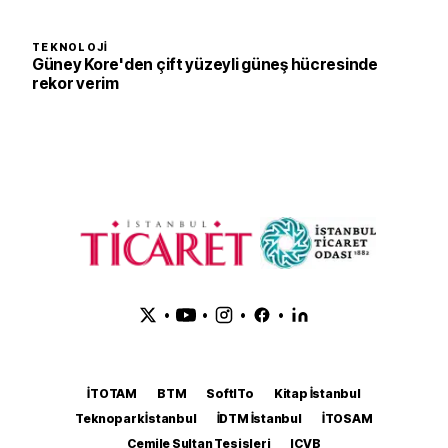
TEKNOLOJI
Güney Kore'den çift yüzeyli güneş hücresinde
rekor verim
•
•
•
•
İTOTAM
BTM
SoftITo
Kitap İstanbul
Teknopark İstanbul
İDTM İstanbul
İTOSAM
Cemile Sultan Tesisleri
ICVB