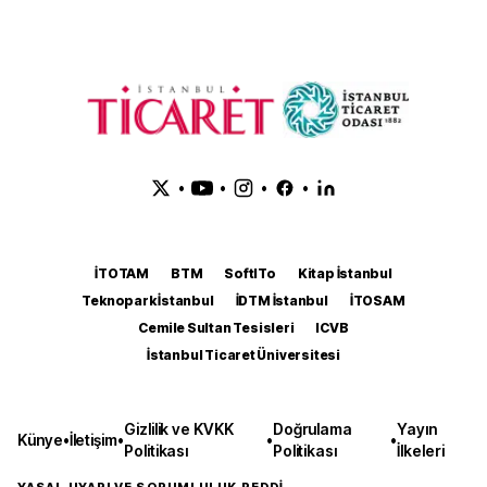
•
•
•
•
İTOTAM
BTM
SoftITo
Kitap İstanbul
Teknopark İstanbul
İDTM İstanbul
İTOSAM
Cemile Sultan Tesisleri
ICVB
İstanbul Ticaret Üniversitesi
Gizlilik ve KVKK
Doğrulama
Yayın
Künye
•
İletişim
•
•
•
Politikası
Politikası
İlkeleri