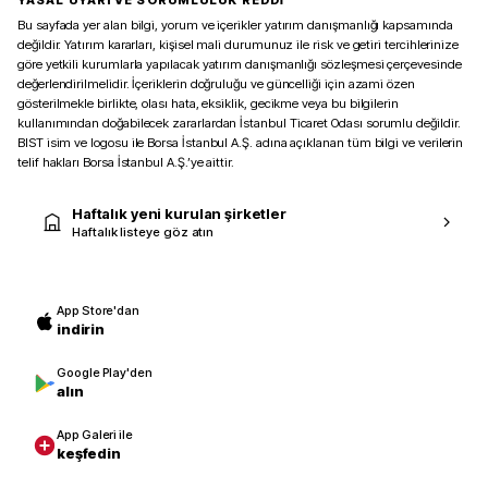
YASAL UYARI VE SORUMLULUK REDDİ
Bu sayfada yer alan bilgi, yorum ve içerikler yatırım danışmanlığı kapsamında
değildir. Yatırım kararları, kişisel mali durumunuz ile risk ve getiri tercihlerinize
göre yetkili kurumlarla yapılacak yatırım danışmanlığı sözleşmesi çerçevesinde
değerlendirilmelidir. İçeriklerin doğruluğu ve güncelliği için azami özen
gösterilmekle birlikte, olası hata, eksiklik, gecikme veya bu bilgilerin
kullanımından doğabilecek zararlardan İstanbul Ticaret Odası sorumlu değildir.
BIST isim ve logosu ile Borsa İstanbul A.Ş. adına açıklanan tüm bilgi ve verilerin
telif hakları Borsa İstanbul A.Ş.’ye aittir.
Haftalık yeni kurulan şirketler
Haftalık listeye göz atın
App Store'dan
indirin
Google Play'den
alın
App Galeri ile
keşfedin