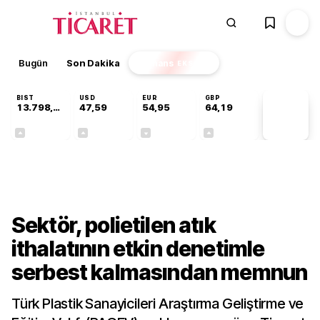
Bugün
Son Dakika
Finans
EKSTRA
BIST
USD
EUR
GBP
13.798,82
47,59
54,95
64,19
PİYASA
VERİLERİ
+0,70%
+0,05%
-0,10%
+0,15%
Sektörel
Sektör, polietilen atık
ithalatının etkin denetimle
serbest kalmasından memnun
Türk Plastik Sanayicileri Araştırma Geliştirme ve