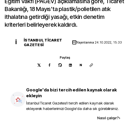
Eğitim Vakfı (PAGEV) açıklamasına göre, Ticaret
Bakanlığı, 18 Mayıs'ta plastik/polietilen atık
ithalatına getirdiği yasağı, etkin denetim
kriterleri belirleyerek kaldırdı.
İSTANBUL TICARET
İ
Yayınlanma
24.10.2022, 15:33
GAZETESI
Paylaş
N
Google'da bizi tercih edilen kaynak olarak
ekleyin
İstanbul Ticaret Gazetesi
'i tercih edilen kaynak olarak
ekleyerek haberlerimizi Google'da daha sık görebilirsiniz.
Kaynak ekle
Nasıl çalışır?
›