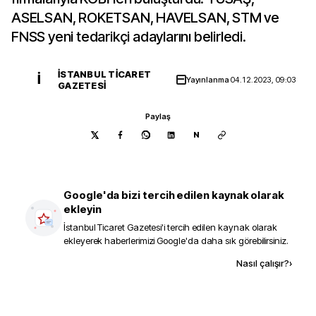
ASELSAN, ROKETSAN, HAVELSAN, STM ve
FNSS yeni tedarikçi adaylarını belirledi.
İSTANBUL TICARET
İ
Yayınlanma
04.12.2023, 09:03
GAZETESI
Paylaş
N
Google'da bizi tercih edilen kaynak olarak
ekleyin
İstanbul Ticaret Gazetesi
'i tercih edilen kaynak olarak
ekleyerek haberlerimizi Google'da daha sık görebilirsiniz.
Kaynak ekle
Nasıl çalışır?
›