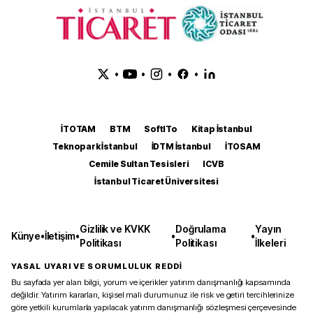
•
•
•
•
İTOTAM
BTM
SoftITo
Kitap İstanbul
Teknopark İstanbul
İDTM İstanbul
İTOSAM
Cemile Sultan Tesisleri
ICVB
İstanbul Ticaret Üniversitesi
Gizlilik ve KVKK
Doğrulama
Yayın
Künye
•
İletişim
•
•
•
Politikası
Politikası
İlkeleri
YASAL UYARI VE SORUMLULUK REDDİ
Bu sayfada yer alan bilgi, yorum ve içerikler yatırım danışmanlığı kapsamında
değildir. Yatırım kararları, kişisel mali durumunuz ile risk ve getiri tercihlerinize
göre yetkili kurumlarla yapılacak yatırım danışmanlığı sözleşmesi çerçevesinde