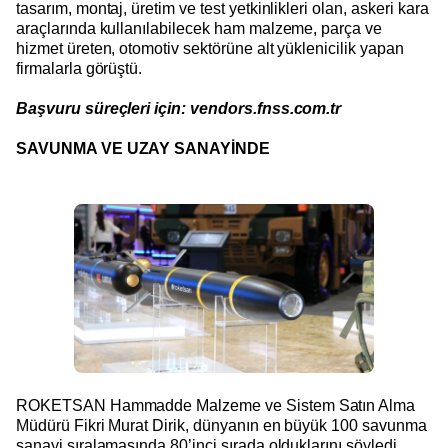
tasarım, montaj, üretim ve test yetkinlikleri olan, askeri kara
araçlarında kullanılabilecek ham malzeme, parça ve
hizmet üreten, otomotiv sektörüne alt yüklenicilik yapan
firmalarla görüştü.
Başvuru süreçleri için: vendors.fnss.com.tr
SAVUNMA VE UZAY SANAYİNDE
ROKETSAN Hammadde Malzeme ve Sistem Satın Alma
Müdürü Fikri Murat Dirik, dünyanın en büyük 100 savunma
sanayi sıralamasında 80’inci sırada olduklarını söyledi.