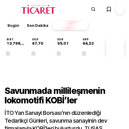
Bugün
Son Dakika
Finans
EKSTRA
BIST
USD
EUR
GBP
13.798,82
47,70
55,01
64,22
PİYASA
VERİLERİ
+0,70%
+0,16%
-0,01%
+0,07%
Sektörel
Savunmada millileşmenin
lokomotifi KOBİ’ler
İTO Yan Sanayi Borsası’nın düzenlediği
Tedarikçi Günleri, savunma sanayinin dev
firmalarıyla KOBİ’leri buluşturdu. TUSAŞ,