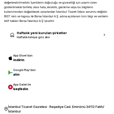
değerlendirilmelidir. İçeriklerin doğruluğu ve güncelliği için azami özen
gösterilmekle birlikte, olası hata, eksiklik, gecikme veya bu bilgilerin
kullanımından doğabilecek zararlardan İstanbul Ticaret Odası sorumlu değildir.
BIST isim ve logosu ile Borsa İstanbul A.Ş. adına açıklanan tüm bilgi ve verilerin
telif hakları Borsa İstanbul A.Ş.’ye aittir.
Haftalık yeni kurulan şirketler
Haftalık listeye göz atın
App Store'dan
indirin
Google Play'den
alın
App Galeri ile
keşfedin
İstanbul Ticaret Gazetesi · Reşadiye Cad. Eminönü 34112 Fatih/
İstanbul