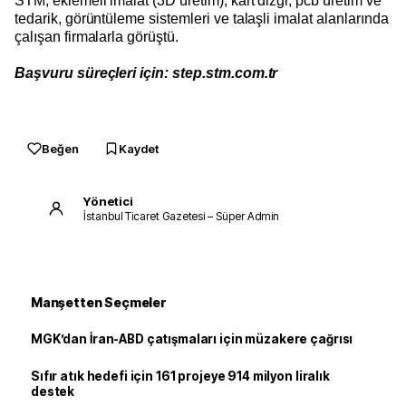
STM; eklemeli imalat (3D üretim), kart dizgi, pcb üretim ve
tedarik, görüntüleme sistemleri ve talaşli imalat alanlarında
çalışan firmalarla görüştü.
Başvuru süreçleri için: step.stm.com.tr
Beğen
Kaydet
Yönetici
İstanbul Ticaret Gazetesi – Süper Admin
Manşetten Seçmeler
MGK’dan İran-ABD çatışmaları için müzakere çağrısı
Sıfır atık hedefi için 161 projeye 914 milyon liralık
destek