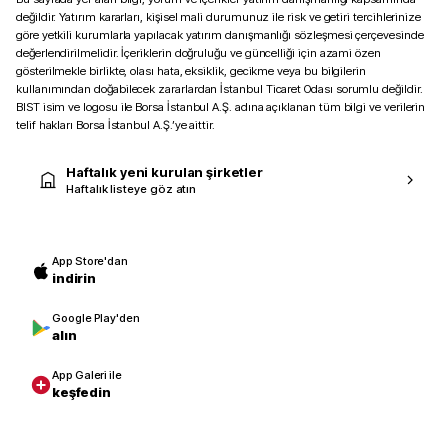
değildir. Yatırım kararları, kişisel mali durumunuz ile risk ve getiri tercihlerinize
göre yetkili kurumlarla yapılacak yatırım danışmanlığı sözleşmesi çerçevesinde
değerlendirilmelidir. İçeriklerin doğruluğu ve güncelliği için azami özen
gösterilmekle birlikte, olası hata, eksiklik, gecikme veya bu bilgilerin
kullanımından doğabilecek zararlardan İstanbul Ticaret Odası sorumlu değildir.
BIST isim ve logosu ile Borsa İstanbul A.Ş. adına açıklanan tüm bilgi ve verilerin
telif hakları Borsa İstanbul A.Ş.’ye aittir.
Haftalık yeni kurulan şirketler
Haftalık listeye göz atın
App Store'dan
indirin
Google Play'den
alın
App Galeri ile
keşfedin