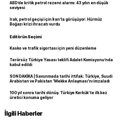
ABD’de kritik petrol rezervi alarmı: 43 yılın en düşük
seviyesi
Irak, petrol geçişi için İran’la görüşüyor: Hürmüz
Boğazı krizi ihracatı vurdu
Editörün Seçimi
Kasko ve trafik sigortası için yeni düzenleme
Terörsüz Türkiye Yasası teklifi Adalet Komisyonu’nda
kabul edildi
SON DAKİKA | Savunmada tarihi ittifak: Türkiye, Suudi
Arabistan ve Pakistan 'Mekke Anlaşması'nı imzaladı
100 yıl sonra tarihi dönüş: Türkiye Kerkük’te ilk kez
üretici konuma geliyor
İlgili Haberler