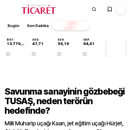
Bugün
Son Dakika
Finans
EKSTRA
BIST
USD
EUR
GBP
13.779,39
47,71
55,19
64,41
PİYASA
VERİLERİ
-0,14%
+0,18%
+0,32%
+0,38%
Gündem
Savunma sanayinin gözbebeği
TUSAŞ, neden terörün
hedefinde?
Milli Muharip uçağı Kaan, jet eğitim uçağı Hürjet,