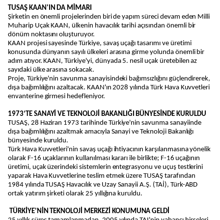
TUSAŞ KAAN'IN DA MİMARI
Şirketin en önemli projelerinden biri de yapım süreci devam eden Milli
Muharip Uçak KAAN, ülkenin havacılık tarihi açısından önemli bir
dönüm noktasını oluşturuyor.
KAAN projesi sayesinde Türkiye, savaş uçağı tasarımı ve üretimi
konusunda dünyanın sayılı ülkeleri arasına girme yolunda önemli bir
adım atıyor. KAAN, Türkiye'yi, dünyada 5. nesil uçak üretebilen az
sayıdaki ülke arasına sokacak.
Proje, Türkiye'nin savunma sanayisindeki bağımsızlığını güçlendirerek,
dışa bağımlılığını azaltacak. KAAN'ın 2028 yılında Türk Hava Kuvvetleri
envanterine girmesi hedefleniyor.
1973’TE SANAYİ VE TEKNOLOJİ BAKANLIĞI BÜNYESİNDE KURULDU
TUSAŞ, 28 Haziran 1973 tarihinde Türkiye'nin savunma sanayiinde
dışa bağımlılığını azaltmak amacıyla Sanayi ve Teknoloji Bakanlığı
bünyesinde kuruldu.
Türk Hava Kuvvetleri'nin savaş uçağı ihtiyacının karşılanmasına yönelik
olarak F-16 uçaklarının kullanılması kararı ile birlikte; F-16 uçağının
üretimi, uçak üzerindeki sistemlerin entegrasyonu ve uçuş testlerini
yaparak Hava Kuvvetlerine teslim etmek üzere TUSAŞ tarafından
1984 yılında TUSAŞ Havacılık ve Uzay Sanayii A.Ş. (TAİ), Türk-ABD
ortak yatırım şirketi olarak 25 yıllığına kuruldu.
TÜRKİYE'NİN TEKNOLOJİ MERKEZİ KONUMUNA GELDİ