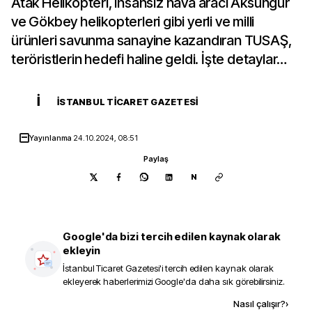
Atak Helikopteri, insansız hava aracı Aksungur
ve Gökbey helikopterleri gibi yerli ve milli
ürünleri savunma sanayine kazandıran TUSAŞ,
teröristlerin hedefi haline geldi. İşte detaylar…
İ
İSTANBUL TICARET GAZETESI
Yayınlanma
24.10.2024, 08:51
Paylaş
N
Google'da bizi tercih edilen kaynak olarak
ekleyin
İstanbul Ticaret Gazetesi
'i tercih edilen kaynak olarak
ekleyerek haberlerimizi Google'da daha sık görebilirsiniz.
Kaynak ekle
Nasıl çalışır?
›