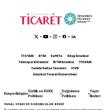
•
•
•
•
İTOTAM
BTM
SoftITo
Kitap İstanbul
Teknopark İstanbul
İDTM İstanbul
İTOSAM
Cemile Sultan Tesisleri
ICVB
İstanbul Ticaret Üniversitesi
Gizlilik ve KVKK
Doğrulama
Yayın
Künye
•
İletişim
•
•
•
Politikası
Politikası
İlkeleri
YASAL UYARI VE SORUMLULUK REDDİ
Bu sayfada yer alan bilgi, yorum ve içerikler yatırım danışmanlığı kapsamında