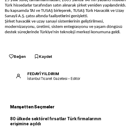
25 yıllık süreç tamamlanmadan, 2005 yılında TAI'nin yabancı hisseleri
Türk hissedarlar tarafından satın alınarak şirket yeniden yapılandırıldı.
Bu kapsamda TAI ve TUSAŞ birleşerek, TUSAŞ Türk Havacılık ve Uzay
Sanayii A.Ş. çatısı altında faaliyetlerini genişletti.
Şirket havacılık ve uzay sanayi sistemlerinin geliştirilmesi,
modernizasyonu, üretimi, sistem entegrasyonu ve yaşam döngüsü
destek süreçlerinde Türkiye'nin teknoloji merkezi konumuna geldi.
Beğen
Kaydet
FEDAYİ YILDIRIM
İstanbul Ticaret Gazetesi – Editör
Manşetten Seçmeler
80 ülkede sektörel fırsatlar Türk firmalarının
erişimine açıldı