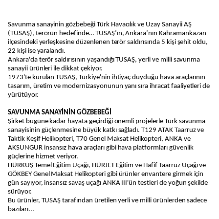
Savunma sanayinin gözbebeği Türk Havacılık ve Uzay Sanayii AŞ
(TUSAŞ), terörün hedefinde… TUSAŞ’ın, Ankara’nın Kahramankazan
ilçesindeki yerleşkesine düzenlenen terör saldırısında 5 kişi şehit oldu,
22 kişi ise yaralandı.
Ankara'da terör saldırısının yaşandığı TUSAŞ, yerli ve milli savunma
sanayii ürünleri ile dikkat çekiyor.
1973'te kurulan TUSAŞ, Türkiye'nin ihtiyaç duyduğu hava araçlarının
tasarım, üretim ve modernizasyonunun yanı sıra ihracat faaliyetleri de
yürütüyor.
SAVUNMA SANAYİNİN GÖZBEBEĞİ
Şirket bugüne kadar hayata geçirdiği önemli projelerle Türk savunma
sanayisinin güçlenmesine büyük katkı sağladı. T129 ATAK Taarruz ve
Taktik Keşif Helikopteri, T70 Genel Maksat Helikopteri, ANKA ve
AKSUNGUR insansız hava araçları gibi hava platformları güvenlik
güçlerine hizmet veriyor.
HÜRKUŞ Temel Eğitim Uçağı, HÜRJET Eğitim ve Hafif Taarruz Uçağı ve
GÖKBEY Genel Maksat Helikopteri gibi ürünler envantere girmek için
gün sayıyor, insansız savaş uçağı ANKA III'ün testleri de yoğun şekilde
sürüyor.
Bu ürünler, TUSAŞ tarafından üretilen yerli ve milli ürünlerden sadece
bazıları...