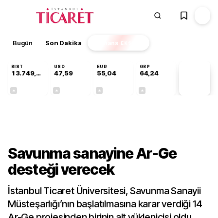
Bugün
Son Dakika
Finans
EKSTRA
BIST
USD
EUR
GBP
13.749,18
47,59
55,04
64,24
PİYASA
VERİLERİ
+0,34%
+0,06%
+0,05%
+0,22%
Gündem
Savunma sanayine Ar-Ge
desteği verecek
İstanbul Ticaret Üniversitesi, Savunma Sanayii
Müsteşarlığı’nın başlatılmasına karar verdiği 14
Ar-Ge projesinden birinin alt yüklenicisi oldu.