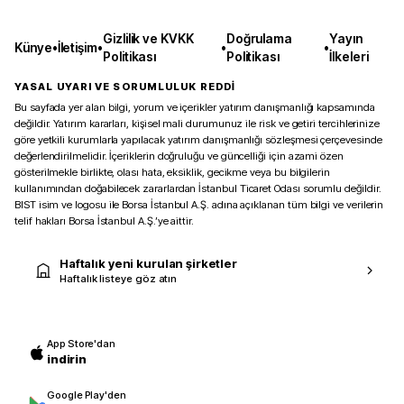
Gizlilik ve KVKK
Doğrulama
Yayın
Künye
•
İletişim
•
•
•
Politikası
Politikası
İlkeleri
YASAL UYARI VE SORUMLULUK REDDİ
Bu sayfada yer alan bilgi, yorum ve içerikler yatırım danışmanlığı kapsamında
değildir. Yatırım kararları, kişisel mali durumunuz ile risk ve getiri tercihlerinize
göre yetkili kurumlarla yapılacak yatırım danışmanlığı sözleşmesi çerçevesinde
değerlendirilmelidir. İçeriklerin doğruluğu ve güncelliği için azami özen
gösterilmekle birlikte, olası hata, eksiklik, gecikme veya bu bilgilerin
kullanımından doğabilecek zararlardan İstanbul Ticaret Odası sorumlu değildir.
BIST isim ve logosu ile Borsa İstanbul A.Ş. adına açıklanan tüm bilgi ve verilerin
telif hakları Borsa İstanbul A.Ş.’ye aittir.
Haftalık yeni kurulan şirketler
Haftalık listeye göz atın
App Store'dan
indirin
Google Play'den