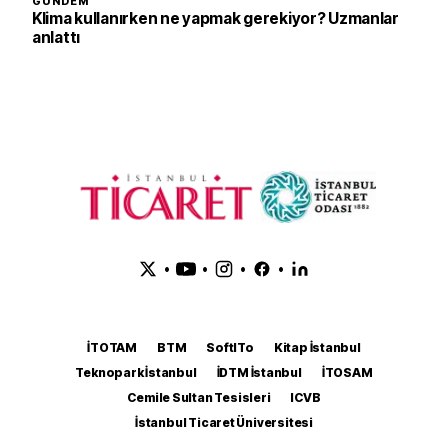
GÜNDEM
Klima kullanırken ne yapmak gerekiyor? Uzmanlar
anlattı
•
•
•
•
İTOTAM
BTM
SoftITo
Kitap İstanbul
Teknopark İstanbul
İDTM İstanbul
İTOSAM
Cemile Sultan Tesisleri
ICVB
İstanbul Ticaret Üniversitesi