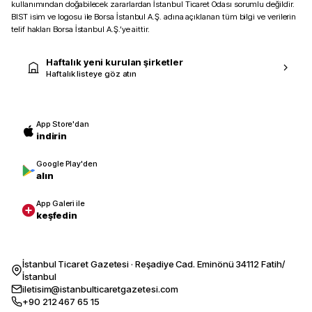
kullanımından doğabilecek zararlardan İstanbul Ticaret Odası sorumlu değildir.
BIST isim ve logosu ile Borsa İstanbul A.Ş. adına açıklanan tüm bilgi ve verilerin
telif hakları Borsa İstanbul A.Ş.’ye aittir.
Haftalık yeni kurulan şirketler
Haftalık listeye göz atın
App Store'dan
indirin
Google Play'den
alın
App Galeri ile
keşfedin
İstanbul Ticaret Gazetesi · Reşadiye Cad. Eminönü 34112 Fatih/
İstanbul
iletisim@istanbulticaretgazetesi.com
+90 212 467 65 15