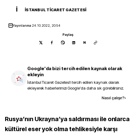
İ
İSTANBUL TICARET GAZETESI
Yayınlanma
24.10.2022, 20:54
Paylaş
N
Google'da bizi tercih edilen kaynak olarak
ekleyin
İstanbul Ticaret Gazetesi
'i tercih edilen kaynak olarak
ekleyerek haberlerimizi Google'da daha sık görebilirsiniz.
Kaynak ekle
Nasıl çalışır?
›
Rusya’nın Ukrayna’ya saldırması ile onlarca
kültürel eser yok olma tehlikesiyle karşı