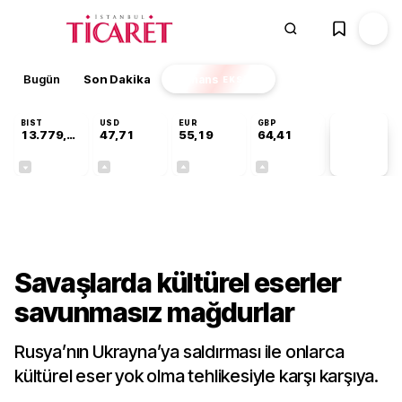
Bugün
Son Dakika
Finans
EKSTRA
BIST
USD
EUR
GBP
13.779,39
47,71
55,19
64,41
PİYASA
VERİLERİ
-0,14%
+0,18%
+0,32%
+0,38%
Gündem
Savaşlarda kültürel eserler
savunmasız mağdurlar
Rusya’nın Ukrayna’ya saldırması ile onlarca
kültürel eser yok olma tehlikesiyle karşı karşıya.