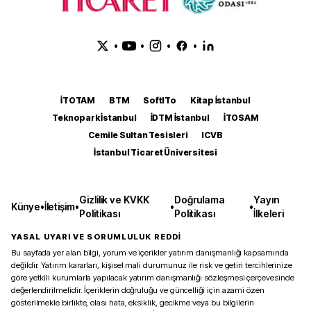
•
•
•
•
İTOTAM
BTM
SoftITo
Kitap İstanbul
Teknopark İstanbul
İDTM İstanbul
İTOSAM
Cemile Sultan Tesisleri
ICVB
İstanbul Ticaret Üniversitesi
Gizlilik ve KVKK
Doğrulama
Yayın
Künye
•
İletişim
•
•
•
Politikası
Politikası
İlkeleri
YASAL UYARI VE SORUMLULUK REDDİ
Bu sayfada yer alan bilgi, yorum ve içerikler yatırım danışmanlığı kapsamında
değildir. Yatırım kararları, kişisel mali durumunuz ile risk ve getiri tercihlerinize
göre yetkili kurumlarla yapılacak yatırım danışmanlığı sözleşmesi çerçevesinde
değerlendirilmelidir. İçeriklerin doğruluğu ve güncelliği için azami özen
gösterilmekle birlikte, olası hata, eksiklik, gecikme veya bu bilgilerin