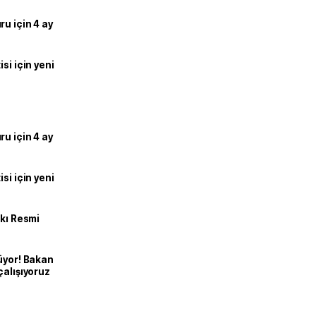
u için 4 ay
si için yeni
u için 4 ay
si için yeni
kkı Resmi
üyor! Bakan
çalışıyoruz