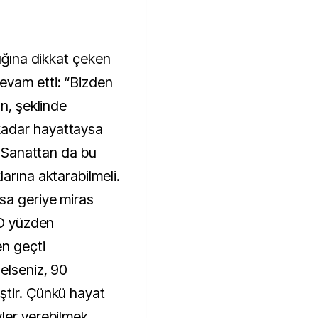
dığına dikkat çeken
evam etti: “Bizden
un, şeklinde
adar hayattaysa
ı. Sanattan da bu
arına aktarabilmeli.
sa geriye miras
 O yüzden
en geçti
elseniz, 90
ştir. Çünkü hayat
ler verebilmek,