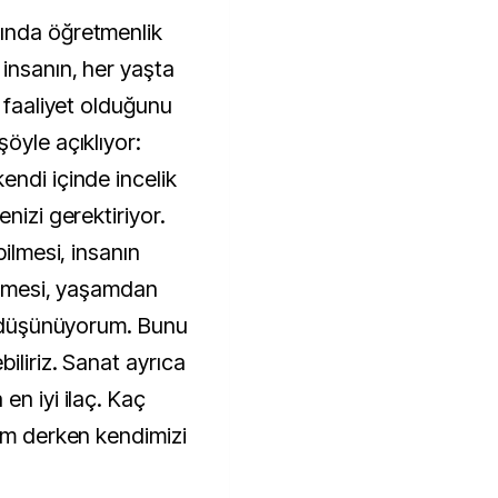
ında öğretmenlik
insanın, her yaşta
r faaliyet olduğunu
öyle açıklıyor:
endi içinde incelik
nizi gerektiriyor.
bilmesi, insanın
bilmesi, yaşamdan
ye düşünüyorum. Bunu
iliriz. Sanat ayrıca
en iyi ilaç. Kaç
tim derken kendimizi