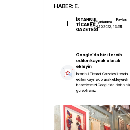
HABER: E.
İSTANBUL
Paylaş
Yayınlanma
İ
TICARET
24.10.2022, 13:58
GAZETESI
Google'da bizi tercih
edilen kaynak olarak
ekleyin
İstanbul Ticaret Gazetesi
'i tercih
edilen kaynak olarak ekleyerek
haberlerimizi Google'da daha sı
görebilirsiniz.