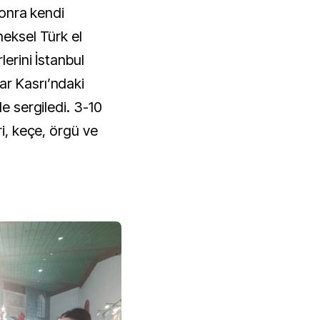
 sonra kendi
neksel Türk el
lerini İstanbul
ar Kasrı’ndaki
de sergiledi. 3-10
ri, keçe, örgü ve