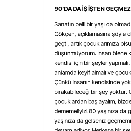
90’DA DA İŞ İŞTEN GEÇMEZ
Sanatın belli bir yaşı da olma
Gökçen, açıklamasına şöyle d
geçti, artık çocuklarımıza ols
düşünmüyorum. İnsan ölene k
kendisi için bir şeyler yapmal
anlamda keyif almalı ve çocukl
Çünkü insanın kendisinde yok
bırakabileceği bir şey yoktur.
çocuklardan başlayalım, bizd
dememeliyiz! 80 yaşınıza da g
yaşınıza da gelseniz geçmemi
devam ediyor. Herkese bir şey