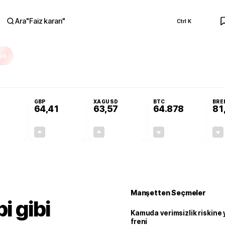
Ara
"
Faiz kararı
"
Ctrl K
RA
Resmi Gazete'de!
Öğrenci affı ve ek sınav hakkı Resmi Gazete'de!
GBP
XAGUSD
BTC
BRE
64,41
63,57
64.878
81
+0,32%
+0,38%
+3,37%
-0,18%
0,18
0,24
2,07
+0,00
Manşetten Seçmeler
i gibi
Kamuda verimsizlik riskine
freni