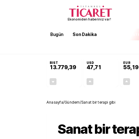
Ekonomiden haberiniz var!
Bugün
Son Dakika
Finans
EKST
SON DAKİKA
Öğrenci affı ve ek sınav hakkı 
BIST
USD
EUR
13.779,39
47,71
55,19
-0,14%
+0,18%
-19,42
0,09
Anasayfa
/
Gündem
/
Sanat bir terapi gibi
Sanat bir terap