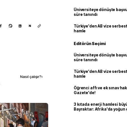
Üniversiteye dönüşte başvur
süre tanındı
Türkiye'den AB vize serbesti
N
hamle
Editörün Seçimi
Üniversiteye dönüşte başvur
süre tanındı
Kaynak ekle
Türkiye'den AB vize serbesti
hamle
Nasıl çalışır?
›
k
Öğrenci affı ve ek sınav ha
Gazete'de!
3 kıtada enerji hamlesi büy
Bayraktar: Afrika'da yoğun 