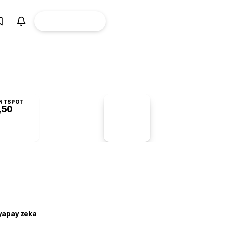
ÜYE
CANLI BORSA
Girişi
NTSPOT
,50
PİYASA
VERİLERİ
-1,55%
-1,28
 yapay zeka