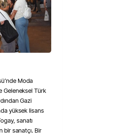
üsü’nde Moda
de Geleneksel Türk
ardından Gazi
nda yüksek lisans
ogay, sanatı
 bir sanatçı. Bir