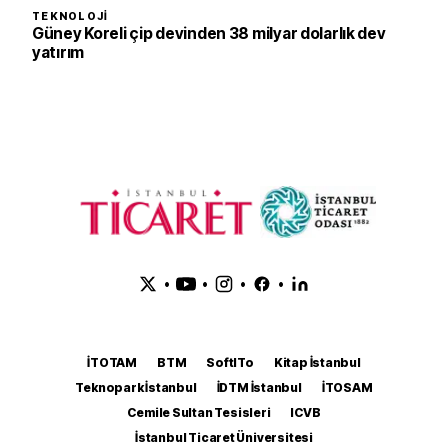
TEKNOLOJI
Güney Koreli çip devinden 38 milyar dolarlık dev
yatırım
•
•
•
•
İTOTAM
BTM
SoftITo
Kitap İstanbul
Teknopark İstanbul
İDTM İstanbul
İTOSAM
Cemile Sultan Tesisleri
ICVB
İstanbul Ticaret Üniversitesi