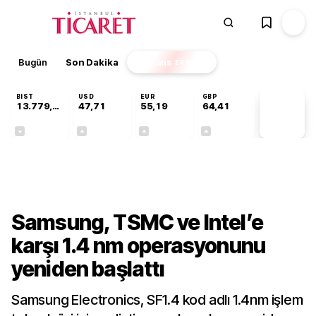
Bugün
Son Dakika
Finans
EKSTRA
BIST
USD
EUR
GBP
13.779,39
47,71
55,19
64,41
PİYASA
VERİLERİ
-0,14%
+0,18%
+0,32%
+0,38%
Teknoloji
Samsung, TSMC ve Intel’e
karşı 1.4 nm operasyonunu
yeniden başlattı
Samsung Electronics, SF1.4 kod adlı 1.4nm işlem