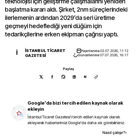
teknolojisi için geliştirme çalışmalarını yeniden
başlatma kararı aldı. Şirket, 2nm süreçlerindeki
ilerlemenin ardından 2029’da seri üretime
geçmeyi hedeflediği yeni düğüm için
tedarikçilerine erken ekipman çağrısı yaptı.
İSTANBUL TICARET
Yayınlanma
02.07.2026, 11:12
İ
GAZETESI
Güncellenme
07.07.2026, 16:17
Paylaş
N
Google'da bizi tercih edilen kaynak olarak
ekleyin
İstanbul Ticaret Gazetesi
'i tercih edilen kaynak olarak
ekleyerek haberlerimizi Google'da daha sık görebilirsiniz.
Kaynak ekle
Nasıl çalışır?
›