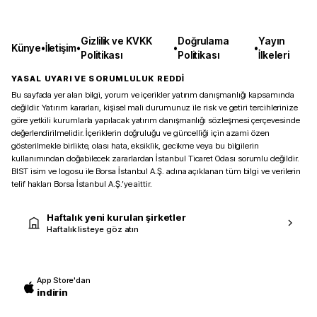
Gizlilik ve KVKK
Doğrulama
Yayın
Künye
•
İletişim
•
•
•
Politikası
Politikası
İlkeleri
YASAL UYARI VE SORUMLULUK REDDİ
Bu sayfada yer alan bilgi, yorum ve içerikler yatırım danışmanlığı kapsamında
değildir. Yatırım kararları, kişisel mali durumunuz ile risk ve getiri tercihlerinize
göre yetkili kurumlarla yapılacak yatırım danışmanlığı sözleşmesi çerçevesinde
değerlendirilmelidir. İçeriklerin doğruluğu ve güncelliği için azami özen
gösterilmekle birlikte, olası hata, eksiklik, gecikme veya bu bilgilerin
kullanımından doğabilecek zararlardan İstanbul Ticaret Odası sorumlu değildir.
BIST isim ve logosu ile Borsa İstanbul A.Ş. adına açıklanan tüm bilgi ve verilerin
telif hakları Borsa İstanbul A.Ş.’ye aittir.
Haftalık yeni kurulan şirketler
Haftalık listeye göz atın
App Store'dan
indirin