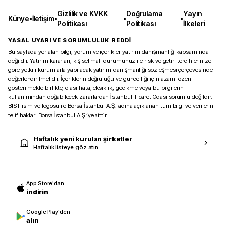
Gizlilik ve KVKK
Doğrulama
Yayın
Künye
•
İletişim
•
•
•
Politikası
Politikası
İlkeleri
YASAL UYARI VE SORUMLULUK REDDİ
Bu sayfada yer alan bilgi, yorum ve içerikler yatırım danışmanlığı kapsamında
değildir. Yatırım kararları, kişisel mali durumunuz ile risk ve getiri tercihlerinize
göre yetkili kurumlarla yapılacak yatırım danışmanlığı sözleşmesi çerçevesinde
değerlendirilmelidir. İçeriklerin doğruluğu ve güncelliği için azami özen
gösterilmekle birlikte, olası hata, eksiklik, gecikme veya bu bilgilerin
kullanımından doğabilecek zararlardan İstanbul Ticaret Odası sorumlu değildir.
BIST isim ve logosu ile Borsa İstanbul A.Ş. adına açıklanan tüm bilgi ve verilerin
telif hakları Borsa İstanbul A.Ş.’ye aittir.
Haftalık yeni kurulan şirketler
Haftalık listeye göz atın
App Store'dan
indirin
Google Play'den
alın