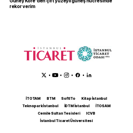
Güney Kore'den çift yüzeyli güneş hücresinde
rekor verim
•
•
•
•
İTOTAM
BTM
SoftITo
Kitap İstanbul
Teknopark İstanbul
İDTM İstanbul
İTOSAM
Cemile Sultan Tesisleri
ICVB
İstanbul Ticaret Üniversitesi