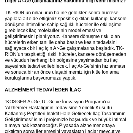
Diğer Ar-Ge çalışmalarınız hakkında bilgi verir misiniz?
TK-RION’un nihai ürün haline geldikten sonra hücresel
yapılara ait elde ettiğimiz spesifik çıktıları kullanıp; kansere
dönüşme ihtimaline sahip sağlıklı hücreler ile etkileşime
girebilecek ilaç moleküllerinin modellemesi ve
geliştirilmesini planlıyoruz. Kansere dönüşme riski olan
hücrelerin erken tanı ile daha basit ve kesin tedavisini
sağlayacak bir ilaç için Ar-Ge çalışmalarına başladık. TK-
RION’un tespit ettiği riskli hücreler, kansere dönüşemeden
ve vücudun herhangi bir bölgesine yayılmadan bu ilaç
sayesinde tedavi edilebilecek. İlaç Ar-Ge’sinin hızlanması
ve sonuca bir an önce ulaşabilmemiz için kitle fonlama
kuruluşlarına başvurumuzu yaptık.
ALZHEİMER’İ TEDAVİ EDEN İLAÇ
“KOSGEB Ar-Ge, Ür-Ge ve İnovasyon Programı’na
‘Alzheimer Hastalığının Tedavisine Yönelik Kusurlu
Katlanmış Peptitleri İnaktif Hale Getirecek İlaç Tasarımının
Geliştirilmesi’ isimli projemizle başvurduk ve büyük ihtimal
almaya hak kazanacağız. Piyasada alzheimer ortaya
çıktıktan sonra ilerlemesini yavaşlatan ilaçlar mevcut ve