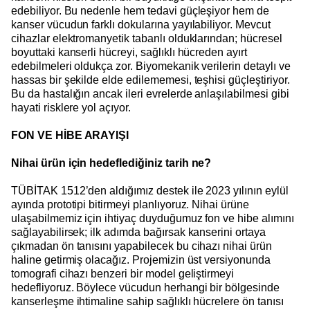
edebiliyor. Bu nedenle hem tedavi güçleşiyor hem de
kanser vücudun farklı dokularına yayılabiliyor. Mevcut
cihazlar elektromanyetik tabanlı olduklarından; hücresel
boyuttaki kanserli hücreyi, sağlıklı hücreden ayırt
edebilmeleri oldukça zor. Biyomekanik verilerin detaylı ve
hassas bir şekilde elde edilememesi, teşhisi güçleştiriyor.
Bu da hastalığın ancak ileri evrelerde anlaşılabilmesi gibi
hayati risklere yol açıyor.
FON VE HİBE ARAYIŞI
Nihai ürün için hedeflediğiniz tarih ne?
TÜBİTAK 1512’den aldığımız destek ile 2023 yılının eylül
ayında prototipi bitirmeyi planlıyoruz. Nihai ürüne
ulaşabilmemiz için ihtiyaç duyduğumuz fon ve hibe alımını
sağlayabilirsek; ilk adımda bağırsak kanserini ortaya
çıkmadan ön tanısını yapabilecek bu cihazı nihai ürün
haline getirmiş olacağız. Projemizin üst versiyonunda
tomografi cihazı benzeri bir model geliştirmeyi
hedefliyoruz. Böylece vücudun herhangi bir bölgesinde
kanserleşme ihtimaline sahip sağlıklı hücrelere ön tanısı