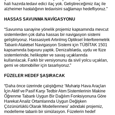
hali hazırda tedavi edici ilaç yok. Geliştireceğimiz ilaç ile
alzheimer hastalığının tedavisini sağlamayı hedefliyoruz.”
HASSAS SAVUNMA NAVİGASYONU
“Savunma sanayine yönelik projemiz kapsamında mevcut
sistemlerden çok daha hassas bir navigasyon sistemi
geliştiriyoruz. Hassasiyeti Artırılmış Optiksel İnterforemetrik
Tabanlı Ataletsel Navigasyon Sistemi için TÜBİTAK 1501
kapsamında başvuru yaptık. Denizaltılarda, uydu ve füze
sistemlerinde, helikopter ve savaş uçaklarında
kullanılacak. Farklı bir versiyonunu da sivil yolcu uçakları,
gemi ve otomobiller için tasarlıyoruz.”
FÜZELER HEDEF ŞAŞIRACAK
“Daha önce üzerinde çalıştığımız ‘Muharip Hava Araçları
İçin Aktif ve Pasif Karşı Tedbir Atım Sistemlerinin Makine
Öğrenme Tabanlı Uygun Bir Dağılım Fonksiyonuna Göre
Harekat Analiz Ortamlarında Uygun Değişken
Çözünürlüklü Olarak Modellenmesi’ adındaki projemiz,
modelleme tabanlı bir simülasyon. Füzelerin hedef