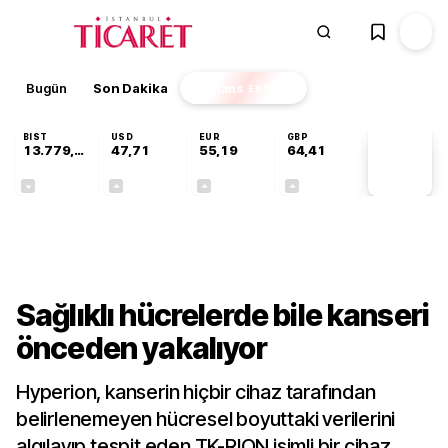
Bugün
Son Dakika
Finans
EKSTRA
BIST
USD
EUR
GBP
13.779,39
47,71
55,19
64,41
PİYASA
VERİLERİ
-0,14%
+0,18%
+0,32%
+0,38%
Teknoloji
Sağlıklı hücrelerde bile kanseri
önceden yakalıyor
Hyperion, kanserin hiçbir cihaz tarafından
belirlenemeyen hücresel boyuttaki verilerini
algılayıp tespit eden TK-RION isimli bir cihaz