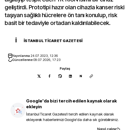
geliştirdi. Prototipi hazır olan cihazla kanser riski
taşıyan sağlıklı hücrelere ön tanı konulup, risk
basit bir tedaviyle ortadan kaldırılabilecek.
İ
İSTANBUL TICARET GAZETESI
Yayınlanma
24.07.2023, 12:36
Güncellenme
09.07.2026, 17:23
Paylaş
N
Google'da bizi tercih edilen kaynak olarak
ekleyin
İstanbul Ticaret Gazetesi
'i tercih edilen kaynak olarak
ekleyerek haberlerimizi Google'da daha sık görebilirsiniz.
Kaynak ekle
Nasıl çalışır?
›