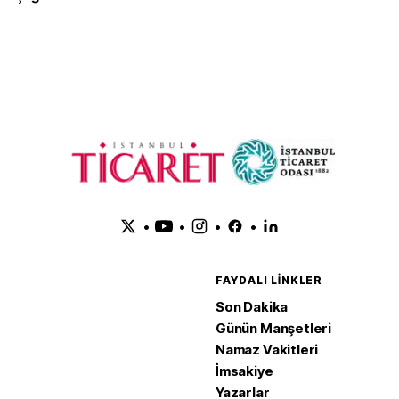
güçlendi
•
•
•
•
FAYDALI LINKLER
Son Dakika
Günün Manşetleri
Namaz Vakitleri
İmsakiye
Yazarlar