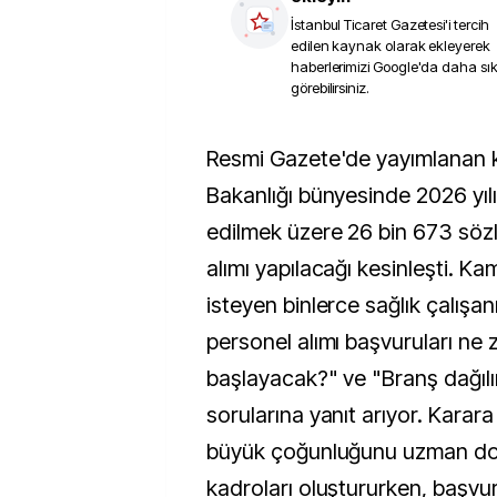
İstanbul Ticaret Gazetesi
'i tercih
edilen kaynak olarak ekleyerek
haberlerimizi Google'da daha sı
görebilirsiniz.
Resmi Gazete'de yayımlanan karar ile Sağlık
Bakanlığı bünyesinde 2026 yıl
edilmek üzere 26 bin 673 söz
alımı yapılacağı kesinleşti. 
isteyen binlerce sağlık çalışanı
personel alımı başvuruları ne
başlayacak?" ve "Branş dağılı
sorularına yanıt arıyor. Karara
büyük çoğunluğunu uzman dok
kadroları oluştururken, başvu