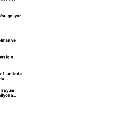
o’su geliyor
lman ve
rı için
 1. ünitede
yla
zlı uyum
milyona