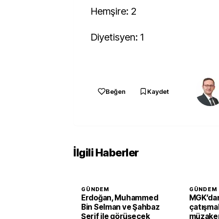
Hemşire: 2
Diyetisyen: 1
Beğen
Kaydet
İlgili Haberler
GÜNDEM
GÜNDEM
Erdoğan, Muhammed
MGK’dan
Bin Selman ve Şahbaz
çatışmal
Şerif ile görüşecek
müzaker