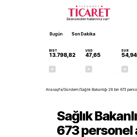
Ekonomiden haberiniz var!
Bugün
Son Dakika
Finans
EKST
BIST
USD
EUR
13.798,82
47,65
54,94
+0,70%
+0,05%
95,68
0,02
Anasayfa
/
Gündem
/
Sağlık Bakanlığı 26 bin 673 pers
dağılımı
Sağlık Bakanlı
673 personel 