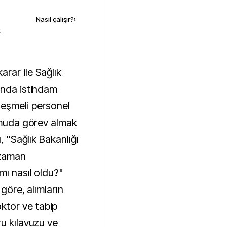
Nasıl çalışır?
›
k
ında istihdam
leşmeli personel
Kamuda görev almak
, "Sağlık Bakanlığı
 zaman
mı nasıl oldu?"
 göre, alımların
tor ve tabip
ru kılavuzu ve