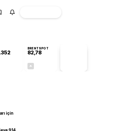
ÜYE
CANLI BORSA
Girişi
BRENTSPOT
.352
82,78
PİYASA
VERİLERİ
-0,44%
+4,90%
+0,00
3,87
rı için
ojeye 914