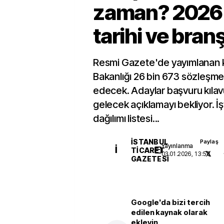
zaman? 2026
tarihi ve bran
Resmi Gazete'de yayımlanan k
Bakanlığı 26 bin 673 sözleşme
edecek. Adaylar başvuru kıla
gelecek açıklamayı bekliyor. İ
dağılımı listesi...
İSTANBUL
Paylaş
Yayınlanma
İ
TICARET
03.01.2026, 13:58
GAZETESI
Google'da bizi tercih
edilen kaynak olarak
ekleyin