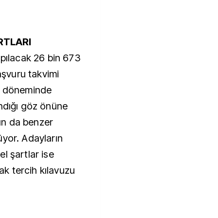
RTLARI
apılacak 26 bin 673
başvuru takvimi
ım döneminde
ındığı göz önüne
nın da benzer
üyor. Adayların
l şartlar ise
k tercih kılavuzu