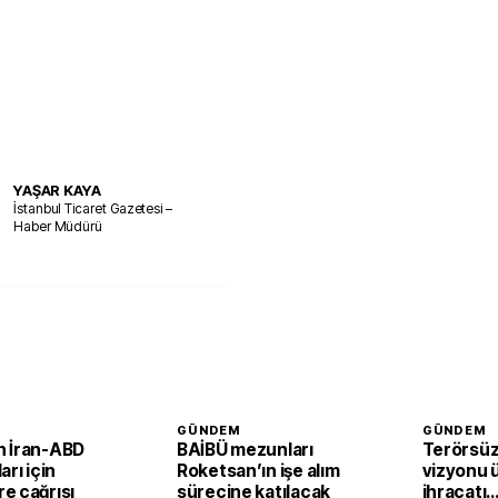
YAŞAR KAYA
İstanbul Ticaret Gazetesi –
Haber Müdürü
GÜNDEM
GÜNDEM
 İran-ABD
BAİBÜ mezunları
Terörsüz
arı için
Roketsan’ın işe alım
vizyonu 
e çağrısı
sürecine katılacak
ihracatı