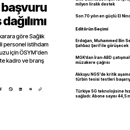
 başvuru
milyon liralık destek
ş dağılımı
Son 70 yılın en güçlü El Nin
Editörün Seçimi
arara göre Sağlık
Erdoğan, Muhammed Bin Se
li personel istihdam
Şahbaz Şerif ile görüşecek
vuzu için ÖSYM'den
MGK’dan İran-ABD çatışmala
şte kadro ve branş
müzakere çağrısı
Akkuyu NGS'de kritik aşama:
türbin tesisi testleri başarı
tamamlandı
N
Türkiye 5G teknolojisine hı
sağladı: Abone sayısı 44,5 
ulaştı
Kaynak ekle