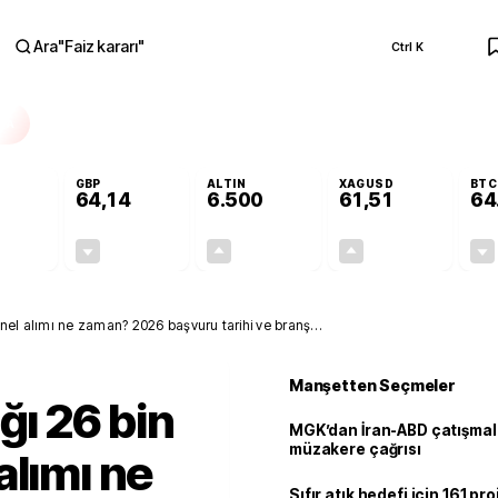
Ara
"
Faiz kararı
"
Ctrl K
RA
GBP
ALTIN
XAGUSD
BTC
64,14
6.500
61,51
64
-0,13%
-0,05%
+0,12%
+0,02%
-0,07
-0,03
7,71
0,01
onel alımı ne zaman? 2026 başvuru tarihi ve branş
Manşetten Seçmeler
ğı 26 bin
MGK’dan İran-ABD çatışmala
müzakere çağrısı
alımı ne
Sıfır atık hedefi için 161 pr