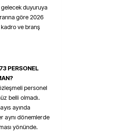
n gelecek duyuruya
ararına göre 2026
ı kadro ve branş
673 PERSONEL
MAN?
özleşmeli personel
nüz belli olmadı.
ayıs ayında
iler aynı dönemlerde
nması yönünde.