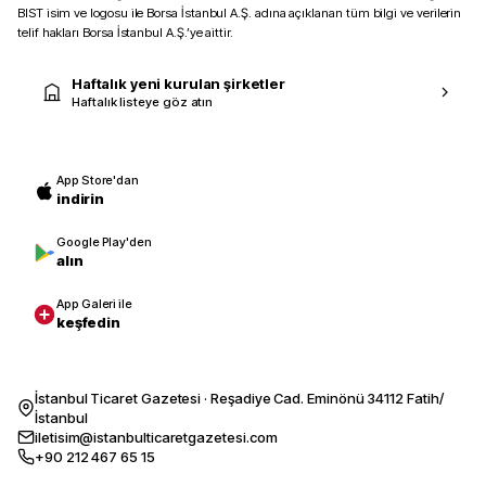
BIST isim ve logosu ile Borsa İstanbul A.Ş. adına açıklanan tüm bilgi ve verilerin
telif hakları Borsa İstanbul A.Ş.’ye aittir.
Haftalık yeni kurulan şirketler
Haftalık listeye göz atın
App Store'dan
indirin
Google Play'den
alın
App Galeri ile
keşfedin
İstanbul Ticaret Gazetesi · Reşadiye Cad. Eminönü 34112 Fatih/
İstanbul
iletisim@istanbulticaretgazetesi.com
+90 212 467 65 15