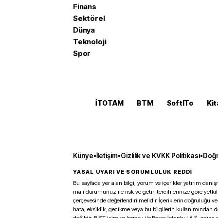
Finans
Sektörel
Dünya
Teknoloji
Spor
İTOTAM
BTM
SoftITo
Kit
Künye
•
İletişim
•
Gizlilik ve KVKK Politikası
•
Doğr
YASAL UYARI VE SORUMLULUK REDDİ
Bu sayfada yer alan bilgi, yorum ve içerikler yatırım danışm
mali durumunuz ile risk ve getiri tercihlerinize göre yetk
çerçevesinde değerlendirilmelidir. İçeriklerin doğruluğu ve
hata, eksiklik, gecikme veya bu bilgilerin kullanımından 