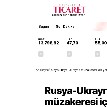
Ekonomiden haberiniz var!
Bugün
Son Dakika
Finans
EKST
BIST
USD
EUR
13.798,82
47,70
55,00
+0,70%
+0,16%
95,68
0,08
Anasayfa
/
Dünya
/
Rusya-Ukrayna müzakeresi için yeni 
Rusya-Ukray
müzakeresi iç