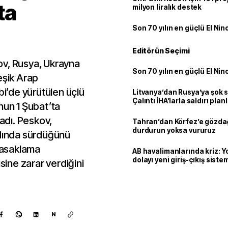
ta
milyon liralık destek
Son 70 yılın en güçlü El Nin
Editörün Seçimi
ov, Rusya, Ukrayna
Son 70 yılın en güçlü El Nin
eşik Arap
bi’de yürütülen üçlü
Litvanya’dan Rusya’ya şok 
Çalıntı İHA’larla saldırı plan
nun 1 Şubat’ta
ladı. Peskov,
Tahran’dan Körfez’e gözdağ
durdurun yoksa vururuz
rdında sürdüğünü
 yasaklama
AB havalimanlarında kriz: 
dolayı yeni giriş-çıkış sist
isine zarar verdiğini
çıkarılıyor
N