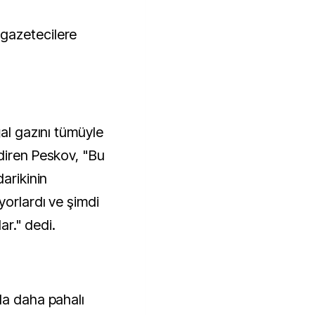
gazetecilere
ğal gazını tümüyle
diren Peskov, "Bu
arikinin
yorlardı ve şimdi
lar." dedi.
la daha pahalı