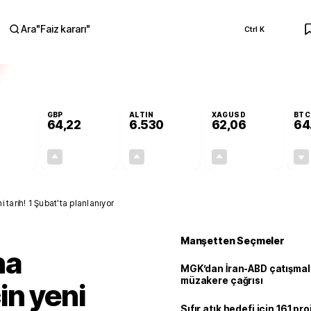
Ara
"
Faiz kararı
"
Ctrl K
RA
GBP
ALTIN
XAGUSD
BTC
64,22
6.530
62,06
64
-0,03%
+0,07%
+0,57%
+0,91%
-0,01
0,04
37,10
0,56
tarih! 1 Şubat'ta planlanıyor
Manşetten Seçmeler
na
MGK’dan İran-ABD çatışmala
müzakere çağrısı
in yeni
Sıfır atık hedefi için 161 pr