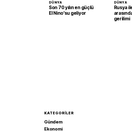
DÜNYA
DÜNYA
Son 70 yılın en güçlü
Rusya i
El Nino’su geliyor
arasınd
gerilimi
KATEGORILER
Gündem
Ekonomi