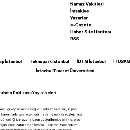
Namaz Vakitleri
İmsakiye
Yazarlar
e-Gazete
Haber Site Haritası
RSS
ap İstanbul
Teknopark İstanbul
İDTM İstanbul
İTOSA
İstanbul Ticaret Üniversitesi
ulama Politikası
•
Yayın İlkeleri
anlığı kapsamında değildir. Yatırım kararları, kişisel
ili kurumlarla yapılacak yatırım danışmanlığı sözleşmesi
 güncelliği için azami özen gösterilmekle birlikte, olası
doğabilecek zararlardan İstanbul Ticaret Odası sorumlu