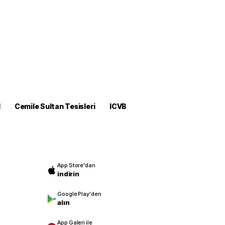
M
Cemile Sultan Tesisleri
ICVB
App Store'dan
indirin
Google Play'den
alın
App Galeri ile