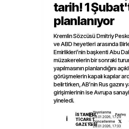
tarih! 1 Şubat'
planlanıyor
Kremlin Sözcüsü Dmitriy Pesk
ve ABD heyetleri arasında Birl
Emirlikleri’nin başkenti Abu Da
müzakerelerin bir sonraki turu
yapılmasının planlandığını açık
görüşmelerin kapalı kapılar a
belirtirken, AB’nin Rus gazını
girişimlerinin ise Avrupa sanay
yineledi.
Yayınlanma
İSTANBUL
Paylaş
28.01.2026, 17:29
İ
TICARET
Güncellenme
GAZETESI
28.01.2026, 17:33