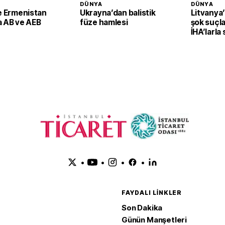
DÜNYA
DÜNYA
le Ermenistan
Ukrayna’dan balistik
Litvanya
a AB ve AEB
füze hamlesi
şok suçla
İHA’larla 
planlayab
•
•
•
•
FAYDALI LINKLER
Son Dakika
Günün Manşetleri