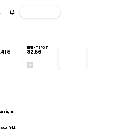
ÜYE
CANLI BORSA
Girişi
BRENTSPOT
.415
82,56
PİYASA
VERİLERİ
-0,26%
-0,27%
+0,00
-0,22
rı için
ojeye 914