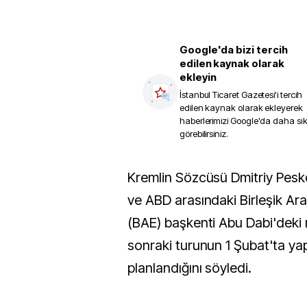
Google'da bizi tercih
edilen kaynak olarak
ekleyin
İstanbul Ticaret Gazetesi
'i tercih
edilen kaynak olarak ekleyerek
haberlerimizi Google'da daha sı
görebilirsiniz.
Kremlin Sözcüsü Dmitriy Peskov, Rusya, Ukrayna
ve ABD arasındaki Birleşik Arap
(BAE) başkenti Abu Dabi'deki 
sonraki turunun 1 Şubat'ta ya
planlandığını söyledi.