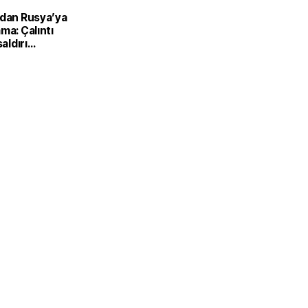
’dan Rusya’ya
ma: Çalıntı
saldırı
ilir