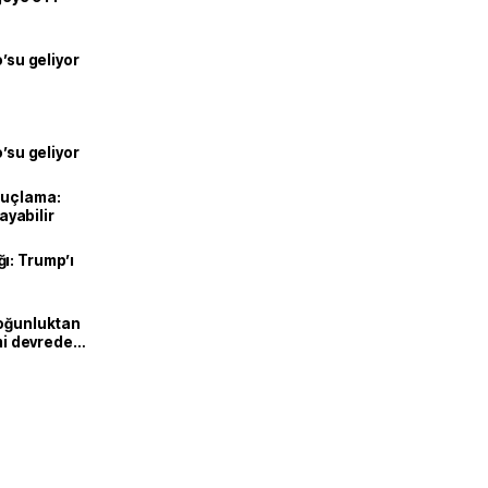
o’su geliyor
o’su geliyor
suçlama:
layabilir
ı: Trump’ı
Yoğunluktan
emi devreden