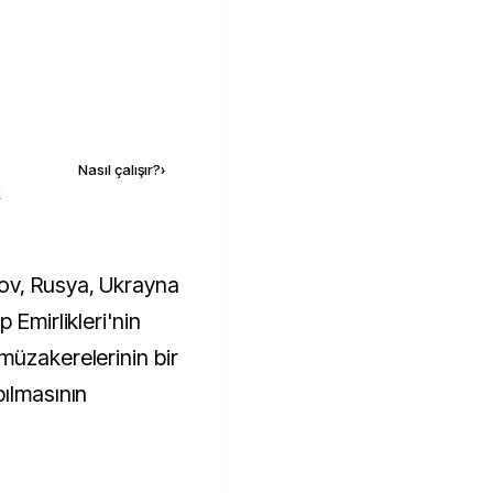
Kaynak ekle
Nasıl çalışır?
›
k
 Emirlikleri'nin
müzakerelerinin bir
pılmasının