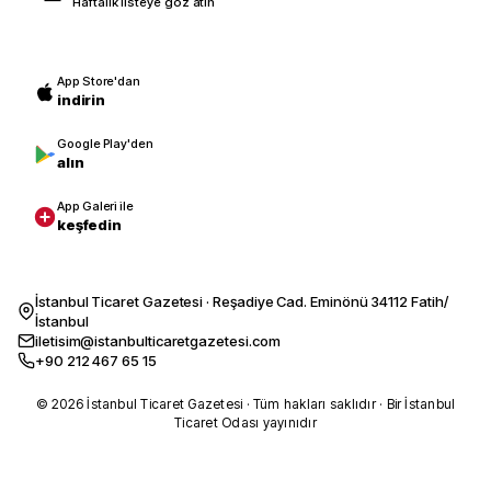
Haftalık listeye göz atın
App Store'dan
indirin
Google Play'den
alın
App Galeri ile
keşfedin
İstanbul Ticaret Gazetesi · Reşadiye Cad. Eminönü 34112 Fatih/
İstanbul
iletisim@istanbulticaretgazetesi.com
+90 212 467 65 15
© 2026 İstanbul Ticaret Gazetesi · Tüm hakları saklıdır · Bir İstanbul
Ticaret Odası yayınıdır