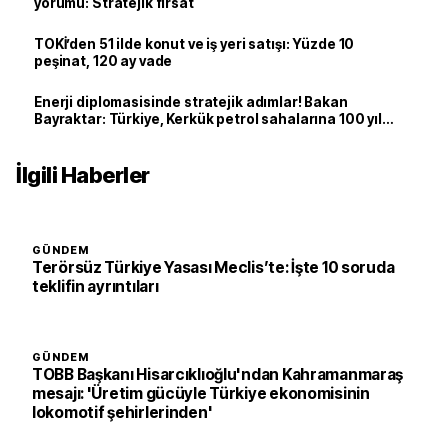
yorumu: Stratejik fırsat
TOKİ’den 51 ilde konut ve iş yeri satışı: Yüzde 10
peşinat, 120 ay vade
Enerji diplomasisinde stratejik adımlar! Bakan
Bayraktar: Türkiye, Kerkük petrol sahalarına 100 yıl
sonra yeniden ortak oldu
İlgili Haberler
GÜNDEM
Terörsüz Türkiye Yasası Meclis’te: İşte 10 soruda
teklifin ayrıntıları
GÜNDEM
TOBB Başkanı Hisarcıklıoğlu'ndan Kahramanmaraş
mesajı: 'Üretim gücüyle Türkiye ekonomisinin
lokomotif şehirlerinden'