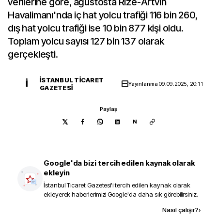
verilerine göre, ağustosta Rize-Artvin
Havalimanı'nda iç hat yolcu trafiği 116 bin 260,
dış hat yolcu trafiği ise 10 bin 877 kişi oldu.
Toplam yolcu sayısı 127 bin 137 olarak
gerçekleşti.
İSTANBUL TICARET
İ
Yayınlanma
09.09.2025, 20:11
GAZETESI
Paylaş
N
Google'da bizi tercih edilen kaynak olarak
ekleyin
İstanbul Ticaret Gazetesi
'i tercih edilen kaynak olarak
ekleyerek haberlerimizi Google'da daha sık görebilirsiniz.
Kaynak ekle
Nasıl çalışır?
›