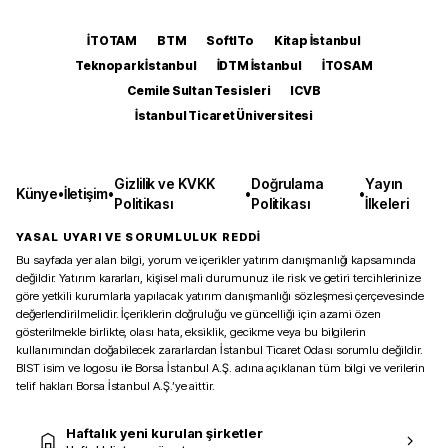
İTOTAM
BTM
SoftITo
Kitap İstanbul
Teknopark İstanbul
İDTM İstanbul
İTOSAM
Cemile Sultan Tesisleri
ICVB
İstanbul Ticaret Üniversitesi
Gizlilik ve KVKK
Doğrulama
Yayın
Künye
•
İletişim
•
•
•
Politikası
Politikası
İlkeleri
YASAL UYARI VE SORUMLULUK REDDİ
Bu sayfada yer alan bilgi, yorum ve içerikler yatırım danışmanlığı kapsamında
değildir. Yatırım kararları, kişisel mali durumunuz ile risk ve getiri tercihlerinize
göre yetkili kurumlarla yapılacak yatırım danışmanlığı sözleşmesi çerçevesinde
değerlendirilmelidir. İçeriklerin doğruluğu ve güncelliği için azami özen
gösterilmekle birlikte, olası hata, eksiklik, gecikme veya bu bilgilerin
kullanımından doğabilecek zararlardan İstanbul Ticaret Odası sorumlu değildir.
BIST isim ve logosu ile Borsa İstanbul A.Ş. adına açıklanan tüm bilgi ve verilerin
telif hakları Borsa İstanbul A.Ş.’ye aittir.
Haftalık yeni kurulan şirketler