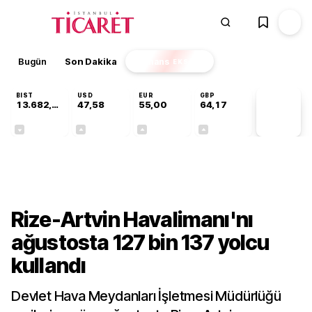
Bugün
Son Dakika
Finans
EKSTRA
BIST
USD
EUR
GBP
13.682,84
47,58
55,00
64,17
PİYASA
VERİLERİ
-0,04%
+0,10%
+0,28%
+0,28%
Gündem
Rize-Artvin Havalimanı'nı
ağustosta 127 bin 137 yolcu
kullandı
Devlet Hava Meydanları İşletmesi Müdürlüğü