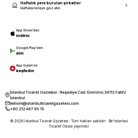
Haftalık yeni kurulan şirketler
Haftalık listeye göz atın
App Store'dan
indirin
Google Play'den
alın
App Galeri ile
keşfedin
İstanbul Ticaret Gazetesi · Reşadiye Cad. Eminönü 34112 Fatih/
İstanbul
iletisim@istanbulticaretgazetesi.com
+90 212 467 65 15
© 2026 İstanbul Ticaret Gazetesi · Tüm hakları saklıdır · Bir İstanbul
Ticaret Odası yayınıdır