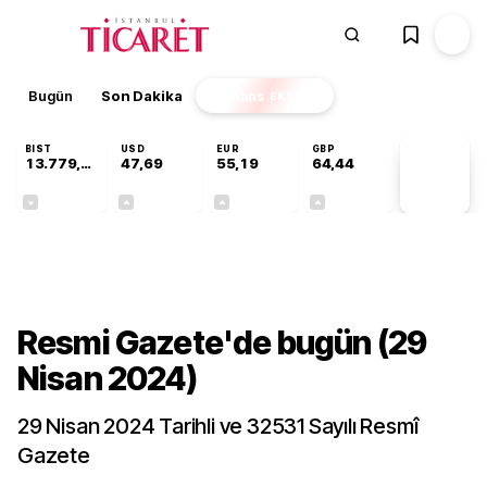
Bugün
Son Dakika
Finans
EKSTRA
BIST
USD
EUR
GBP
13.779,39
47,69
55,19
64,44
PİYASA
VERİLERİ
-0,14%
+0,15%
+0,33%
+0,41%
Gündem
Resmi Gazete'de bugün (29
Nisan 2024)
29 Nisan 2024 Tarihli ve 32531 Sayılı Resmî
Gazete