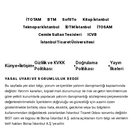
İTOTAM
BTM
SoftITo
Kitap İstanbul
Teknopark İstanbul
İDTM İstanbul
İTOSAM
Cemile Sultan Tesisleri
ICVB
İstanbul Ticaret Üniversitesi
Gizlilik ve KVKK
Doğrulama
Yayın
Künye
•
İletişim
•
•
•
Politikası
Politikası
İlkeleri
YASAL UYARI VE SORUMLULUK REDDİ
Bu sayfada yer alan bilgi, yorum ve içerikler yatırım danışmanlığı kapsamında
değildir. Yatırım kararları, kişisel mali durumunuz ile risk ve getiri tercihlerinize
göre yetkili kurumlarla yapılacak yatırım danışmanlığı sözleşmesi çerçevesinde
değerlendirilmelidir. İçeriklerin doğruluğu ve güncelliği için azami özen
gösterilmekle birlikte, olası hata, eksiklik, gecikme veya bu bilgilerin
kullanımından doğabilecek zararlardan İstanbul Ticaret Odası sorumlu değildir.
BIST isim ve logosu ile Borsa İstanbul A.Ş. adına açıklanan tüm bilgi ve verilerin
telif hakları Borsa İstanbul A.Ş.’ye aittir.