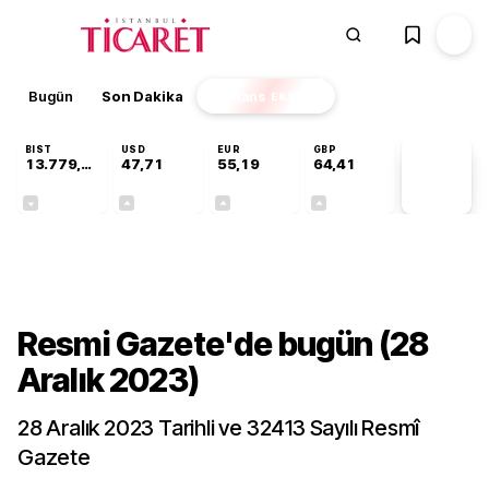
Bugün
Son Dakika
Finans
EKSTRA
BIST
USD
EUR
GBP
13.779,39
47,71
55,19
64,41
PİYASA
VERİLERİ
-0,14%
+0,18%
+0,32%
+0,38%
Gündem
Resmi Gazete'de bugün (28
Aralık 2023)
28 Aralık 2023 Tarihli ve 32413 Sayılı Resmî
Gazete