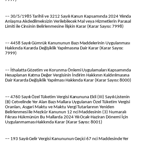
–– 30/5/1985 Tarihli ve 3212 Sayılı Kanun Kapsamında 2024 Yılında
Anlaşma Akdedilmeksizin Verilebilecek Mal veya Hizmetlerin Parasal
Limiti ile Cinsinin Belirlenmesine İlişkin Karar (Karar Sayısı: 7998)
–– 4458 Sayılı Gümrük Kanununun Bazı Maddelerinin Uygulanması
Hakkında Kararda Değişiklik Yapılmasına Dair Karar (Karar Sayısı:
7999)
–– İthalatta Gözetim ve Korunma Önlemi Uygulamaları Kapsamında
Hesaplanan Katma Değer Vergisinin İndirim Hakkının Kaldırılmasına
Dair Kararda Değişiklik Yapılması Hakkında Karar (Karar Sayısı: 8000)
–– 4760 Sayılı Özel Tüketim Vergisi Kanununa Ekli (III) Sayılı Listenin
(B) Cetvelinde Yer Alan Bazı Mallara Uygulanan Özel Tüketim Vergisi
Oranları, Asgari Maktu ve Maktu Vergi Tutarlarının Yeniden
Belirlenmesi ile Mezkûr Kanunun 12 nci Maddesinin (3) Numaralı
Fıkrası Hükmünün Bu Mallarda 2024 Yılı Ocak-Haziran Dönemi İçin
Uygulanmaması Hakkında Karar (Karar Sayısı: 8001)
–– 193 Sayılı Gelir Vergisi Kanununun Geçici 67 nci Maddesinde Yer