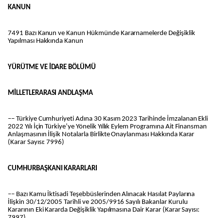
KANUN
7491 Bazı Kanun ve Kanun Hükmünde Kararnamelerde Değişiklik
Yapılması Hakkında Kanun
YÜRÜTME VE İDARE BÖLÜMÜ
MİLLETLERARASI ANDLAŞMA
–– Türkiye Cumhuriyeti Adına 30 Kasım 2023 Tarihinde İmzalanan Ekli
2022 Yılı İçin Türkiye’ye Yönelik Yıllık Eylem Programına Ait Finansman
Anlaşmasının İlişik Notalarla Birlikte Onaylanması Hakkında Karar
(Karar Sayısı: 7996)
CUMHURBAŞKANI KARARLARI
–– Bazı Kamu İktisadi Teşebbüslerinden Alınacak Hasılat Paylarına
İlişkin 30/12/2005 Tarihli ve 2005/9916 Sayılı Bakanlar Kurulu
Kararının Eki Kararda Değişiklik Yapılmasına Dair Karar (Karar Sayısı:
7997)