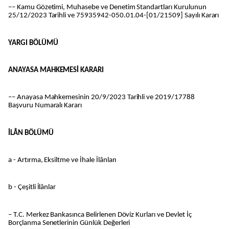
–– Kamu Gözetimi, Muhasebe ve Denetim Standartları Kurulunun
25/12/2023 Tarihli ve 75935942-050.01.04-[01/21509] Sayılı Kararı
YARGI BÖLÜMÜ
ANAYASA MAHKEMESİ KARARI
–– Anayasa Mahkemesinin 20/9/2023 Tarihli ve 2019/17788
Başvuru Numaralı Kararı
İLÂN BÖLÜMÜ
a - Artırma, Eksiltme ve İhale İlânları
b - Çeşitli İlânlar
– T.C. Merkez Bankasınca Belirlenen Döviz Kurları ve Devlet İç
Borçlanma Senetlerinin Günlük Değerleri