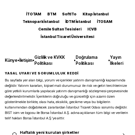
İTOTAM
BTM
SoftITo
Kitap İstanbul
Teknopark İstanbul
İDTM İstanbul
İTOSAM
Cemile Sultan Tesisleri
ICVB
İstanbul Ticaret Üniversitesi
Gizlilik ve KVKK
Doğrulama
Yayın
Künye
•
İletişim
•
•
•
Politikası
Politikası
İlkeleri
YASAL UYARI VE SORUMLULUK REDDİ
Bu sayfada yer alan bilgi, yorum ve içerikler yatırım danışmanlığı kapsamında
değildir. Yatırım kararları, kişisel mali durumunuz ile risk ve getiri tercihlerinize
göre yetkili kurumlarla yapılacak yatırım danışmanlığı sözleşmesi çerçevesinde
değerlendirilmelidir. İçeriklerin doğruluğu ve güncelliği için azami özen
gösterilmekle birlikte, olası hata, eksiklik, gecikme veya bu bilgilerin
kullanımından doğabilecek zararlardan İstanbul Ticaret Odası sorumlu değildir.
BIST isim ve logosu ile Borsa İstanbul A.Ş. adına açıklanan tüm bilgi ve verilerin
telif hakları Borsa İstanbul A.Ş.’ye aittir.
Haftalık yeni kurulan şirketler