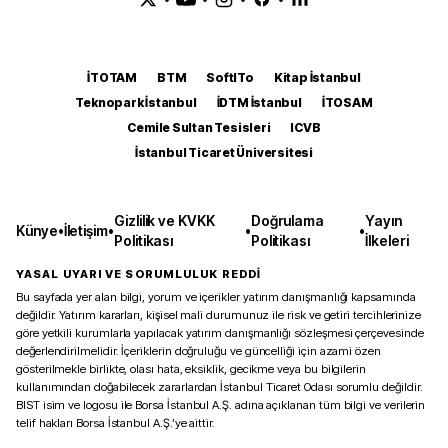
İTOTAM
BTM
SoftITo
Kitap İstanbul
Teknopark İstanbul
İDTM İstanbul
İTOSAM
Cemile Sultan Tesisleri
ICVB
İstanbul Ticaret Üniversitesi
Gizlilik ve KVKK
Doğrulama
Yayın
Künye
•
İletişim
•
•
•
Politikası
Politikası
İlkeleri
YASAL UYARI VE SORUMLULUK REDDİ
Bu sayfada yer alan bilgi, yorum ve içerikler yatırım danışmanlığı kapsamında
değildir. Yatırım kararları, kişisel mali durumunuz ile risk ve getiri tercihlerinize
göre yetkili kurumlarla yapılacak yatırım danışmanlığı sözleşmesi çerçevesinde
değerlendirilmelidir. İçeriklerin doğruluğu ve güncelliği için azami özen
gösterilmekle birlikte, olası hata, eksiklik, gecikme veya bu bilgilerin
kullanımından doğabilecek zararlardan İstanbul Ticaret Odası sorumlu değildir.
BIST isim ve logosu ile Borsa İstanbul A.Ş. adına açıklanan tüm bilgi ve verilerin
telif hakları Borsa İstanbul A.Ş.’ye aittir.