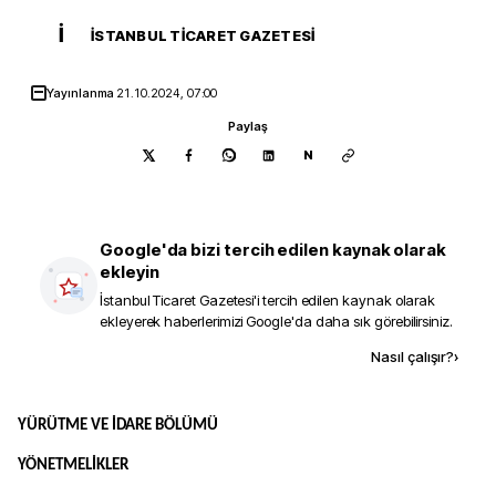
İ
İSTANBUL TICARET GAZETESI
Yayınlanma
21.10.2024, 07:00
Paylaş
N
Google'da bizi tercih edilen kaynak olarak
ekleyin
İstanbul Ticaret Gazetesi
'i tercih edilen kaynak olarak
ekleyerek haberlerimizi Google'da daha sık görebilirsiniz.
Kaynak ekle
Nasıl çalışır?
›
YÜRÜTME VE İDARE BÖLÜMÜ
YÖNETMELİKLER