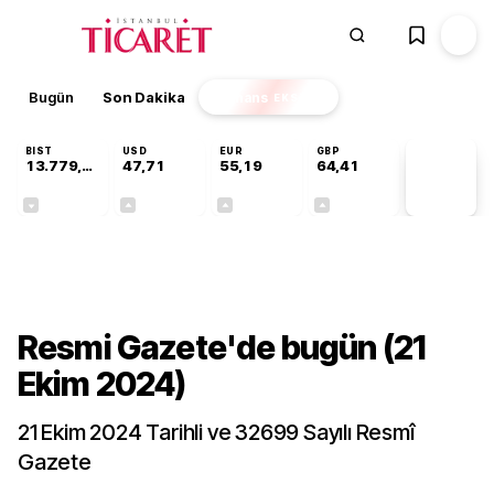
Bugün
Son Dakika
Finans
EKSTRA
BIST
USD
EUR
GBP
13.779,39
47,71
55,19
64,41
PİYASA
VERİLERİ
-0,14%
+0,18%
+0,32%
+0,38%
Gündem
Resmi Gazete'de bugün (21
Ekim 2024)
21 Ekim 2024 Tarihli ve 32699 Sayılı Resmî
Gazete