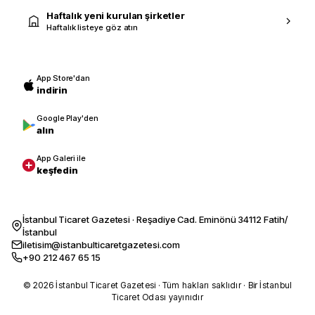
Haftalık yeni kurulan şirketler
Haftalık listeye göz atın
App Store'dan
indirin
Google Play'den
alın
App Galeri ile
keşfedin
İstanbul Ticaret Gazetesi · Reşadiye Cad. Eminönü 34112 Fatih/
İstanbul
iletisim@istanbulticaretgazetesi.com
+90 212 467 65 15
© 2026 İstanbul Ticaret Gazetesi · Tüm hakları saklıdır · Bir İstanbul
Ticaret Odası yayınıdır