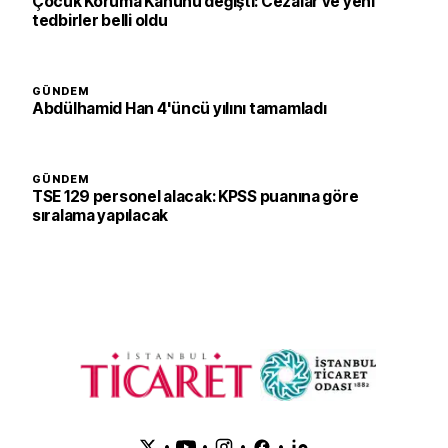
Çocuk Koruma Kanunu değişti: Cezalar ve yeni
tedbirler belli oldu
GÜNDEM
Abdülhamid Han 4'üncü yılını tamamladı
GÜNDEM
TSE 129 personel alacak: KPSS puanına göre
sıralama yapılacak
•
•
•
•